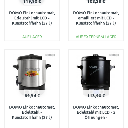
119,90 €
108,28 €
DOMO Einkochautomat,
DOMO Einkochautomat,
Edelstahl mit LCD -
emailliert mit LCD -
Kunststoffhahn (27 l /
Kunststoffhahn (27 l /
2000W) DO42325PC
1800W) DO42324PC
AUF LAGER
AUF EXTERNEM LAGER
IN DEN
IN DEN
WARENKORB
WARENKORB
Vergleichen
Vergleichen
89,34 €
113,90 €
DOMO Einkochautomat,
DOMO Einkochautomat,
Edelstahl -
Edelstahl mit LCD - 2
Kunststoffhahn (27 l /
Öffnungen -
2000W) DO42323PC
Kunststoffhahn (27 l /
2000W) DO423