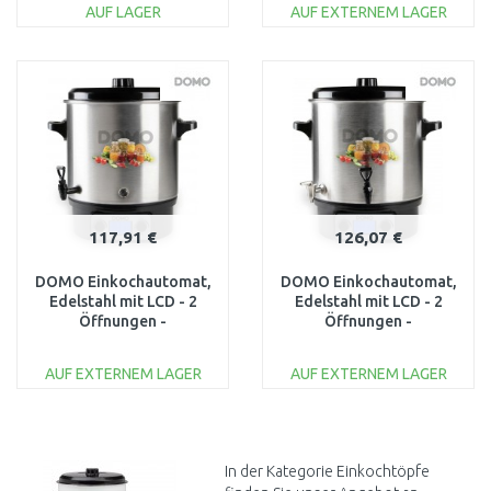
AUF LAGER
AUF EXTERNEM LAGER
IN DEN
IN DEN
WARENKORB
WARENKORB
Vergleichen
Vergleichen
117,91 €
126,07 €
DOMO Einkochautomat,
DOMO Einkochautomat,
Edelstahl mit LCD - 2
Edelstahl mit LCD - 2
Öffnungen -
Öffnungen -
Kunststoffhahn
Edelstahlhahn
DO42328PC
(27l/2000W)
AUF EXTERNEM LAGER
AUF EXTERNEM LAGER
DO42329PC
IN DEN
IN DEN
WARENKORB
WARENKORB
Vergleichen
Vergleichen
In der Kategorie Einkochtöpfe