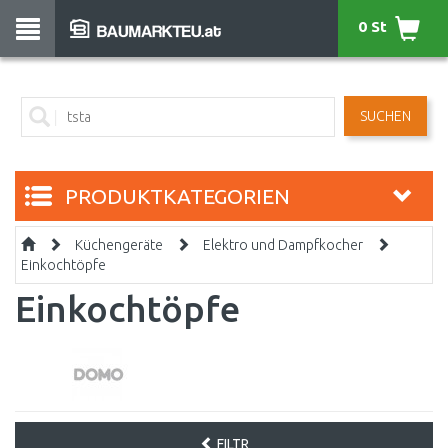
0 St
SUCHEN
PRODUKTKATEGORIEN
Küchengeräte
Elektro und Dampfkocher
Einkochtöpfe
Einkochtöpfe
FILTR