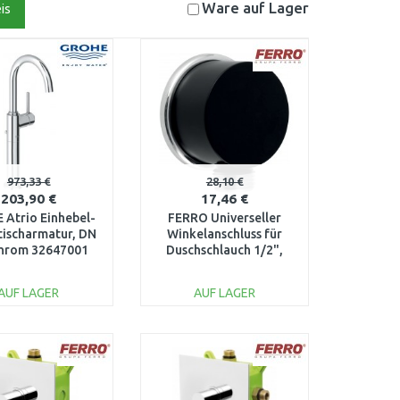
Ware auf
Lager
is
973,33 €
28,10 €
203,90 €
17,46 €
Atrio Einhebel-
FERRO Universeller
ischarmatur, DN
Winkelanschluss für
Chrom 32647001
Duschschlauch 1/2",
schwarz D/STENAA1,5
AUF LAGER
AUF LAGER
IN DEN
IN DEN
ARENKORB
WARENKORB
Vergleichen
Vergleichen