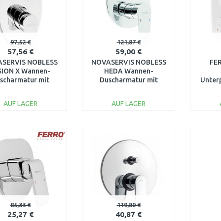
97,52 €
121,87 €
57,56 €
59,00 €
SERVIS NOBLESS
NOVASERVIS NOBLESS
FE
SION X Wannen-
HEDA Wannen-
scharmatur mit
Duscharmatur mit
Unter
schalter, Chrom
Umschalter, Chrom
2 Au
42050R,0
40050R,0
B
AUF LAGER
AUF LAGER
IN DEN
IN DEN
WARENKORB
WARENKORB
W
Vergleichen
Vergleichen
85,33 €
119,80 €
25,27 €
40,87 €