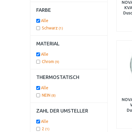
NOVA
KVA
FARBE
Dusc
Alle
Schwarz
(1)
MATERIAL
Alle
Chrom
(9)
THERMOSTATISCH
Alle
NEIN
(8)
NOVA
ZAHL DER UMSTELLER
Du
Um
Alle
2
(1)