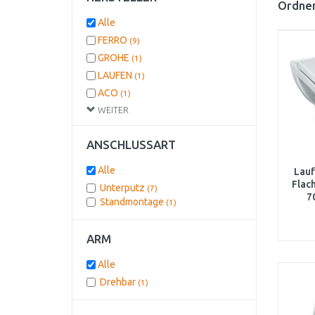
Ordnen
Alle
FERRO
(9)
GROHE
(1)
LAUFEN
(1)
ACO
(1)
WEITER
PAFFONI
(1)
ANSCHLUSSART
Alle
Lau
Flach
Unterputz
(7)
7
Standmontage
(1)
8
ARM
Alle
Drehbar
(1)