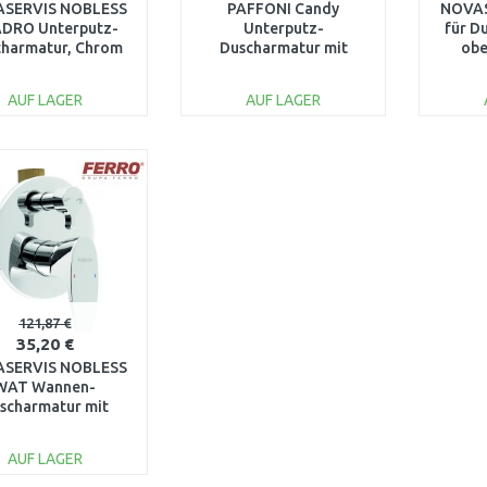
SERVIS NOBLESS
PAFFONI Candy
NOVAS
DRO Unterputz-
Unterputz-
für D
harmatur, Chrom
Duscharmatur mit
obe
35050,0
Umsteller, Chrom
BLU183
AUF LAGER
AUF LAGER
IN DEN
IN DEN
WARENKORB
WARENKORB
W
Vergleichen
Vergleichen
121,87 €
35,20 €
SERVIS NOBLESS
WAT Wannen-
scharmatur mit
schalter, Chrom
39050R,0
AUF LAGER