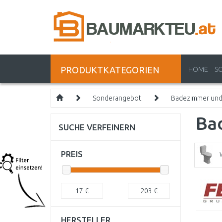
PRODUKTKATEGORIEN
HOME
S
Sonderangebot
Badezimmer und 
Ba
SUCHE VERFEINERN
PREIS
17
€
203
€
HERSTELLER