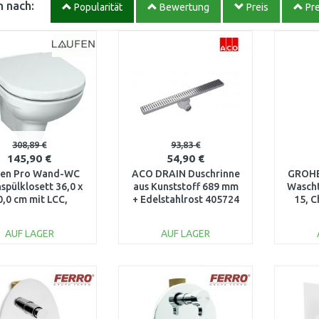
 nach:
Popularität
Bewertung
Preis
Pre
308,89 €
93,83 €
145,90 €
54,90 €
fen Pro Wand-WC
ACO DRAIN Duschrinne
GROHE 
spülklosett 36,0 x
aus Kunststoff 689 mm
Wascht
0,0 cm mit LCC,
+ Edelstahlrost 405724
15, 
209500000001
AUF LAGER
AUF LAGER
IN DEN
IN DEN
WARENKORB
WARENKORB
W
Vergleichen
Vergleichen