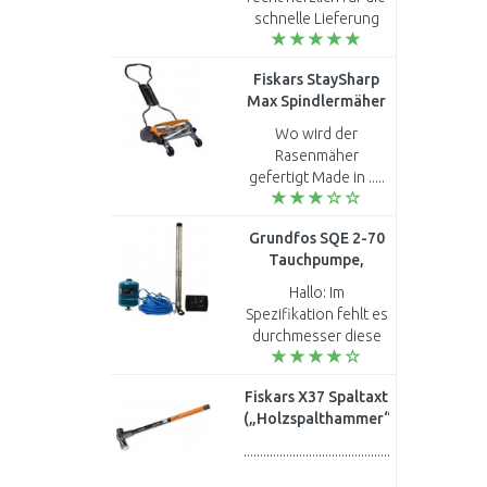
060119C700
schnelle Lieferung
bedanken. Hab die
BOSCH GSB 21-2 RCT
Fiskars StaySharp
Schlagbohrmaschine,
Max Spindlermäher
060119C700, in
46cm (113880)
Betrieb be..
Wo wird der
1000591
Rasenmäher
gefertigt Made in .....
Grundfos SQE 2-70
Tauchpumpe,
Konstantdruckpaket
Hallo: Im
mit 60 m Kabel
Spezifikation fehlt es
96160961
durchmesser diese
Pumpe! Im meine
Brunnen ist max.
Fiskars X37 Spaltaxt
100mm Pumpe eine
(„Holzspalthammer“)
losen möglich, d.h
(3680 g/ 91cm)
Bohrung ist fi 100..
..........................................................................
(122160) 1001704