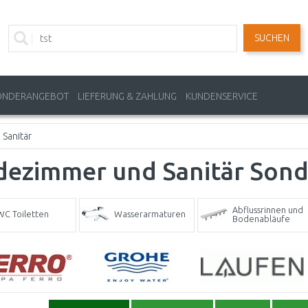
SUCHEN
ONDERANGEBOT
LIEFERUNG & ZAHLUNG
KUNDENSERVICE
Sanitär
dezimmer und Sanitär Son
Abflussrinnen und
WC Toiletten
Wasserarmaturen
Bodenabläufe