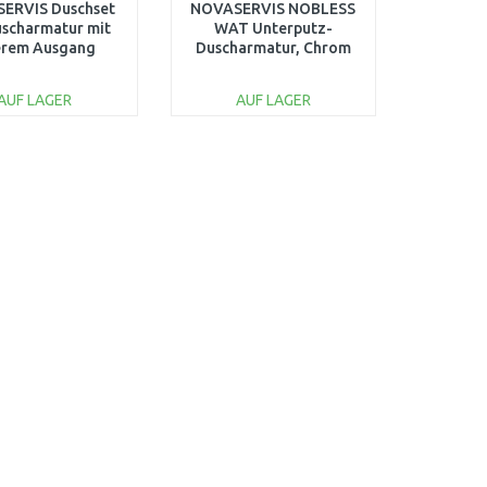
ERVIS Duschset
NOVASERVIS NOBLESS
uscharmatur mit
WAT Unterputz-
rem Ausgang
Duscharmatur, Chrom
SET064,0
39050,0
AUF LAGER
AUF LAGER
IN DEN
IN DEN
ARENKORB
WARENKORB
Vergleichen
Vergleichen