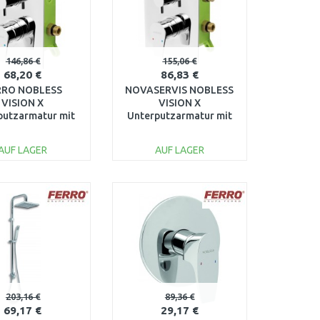
146,86 €
155,06 €
68,20 €
86,83 €
RRO NOBLESS
NOVASERVIS NOBLESS
VISION X
VISION X
putzarmatur mit
Unterputzarmatur mit
sgängen, Chrom
Box, 3 Ausgänge,
OX42051R,0
Chrom BOX42051RX,0
AUF LAGER
AUF LAGER
IN DEN
IN DEN
ARENKORB
WARENKORB
Vergleichen
Vergleichen
203,16 €
89,36 €
69,17 €
29,17 €