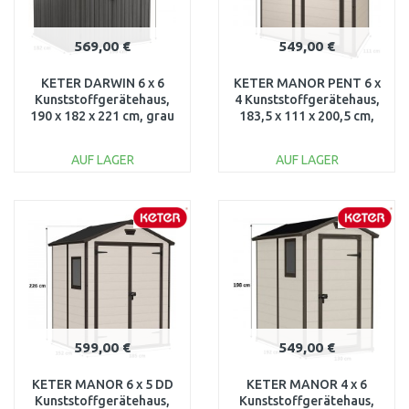
569,00 €
549,00 €
KETER DARWIN 6 x 6
KETER MANOR PENT 6 x
Kunststoffgerätehaus,
4 Kunststoffgerätehaus,
190 x 182 x 221 cm, grau
183,5 x 111 x 200,5 cm,
17210353
beige 17199514
AUF LAGER
AUF LAGER
IN DEN
IN DEN
WARENKORB
WARENKORB
Vergleichen
Vergleichen
599,00 €
549,00 €
KETER MANOR 6 x 5 DD
KETER MANOR 4 x 6
Kunststoffgerätehaus,
Kunststoffgerätehaus,