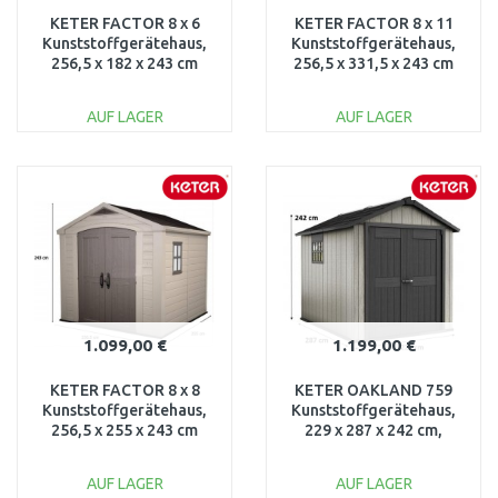
KETER FACTOR 8 x 6
KETER FACTOR 8 x 11
Kunststoffgerätehaus,
Kunststoffgerätehaus,
256,5 x 182 x 243 cm
256,5 x 331,5 x 243 cm
17197897
17197917
AUF LAGER
AUF LAGER
IN DEN
IN DEN
WARENKORB
WARENKORB
Vergleichen
Vergleichen
1.099,00 €
1.199,00 €
KETER FACTOR 8 x 8
KETER OAKLAND 759
Kunststoffgerätehaus,
Kunststoffgerätehaus,
256,5 x 255 x 243 cm
229 x 287 x 242 cm,
17197916
grau/anthrazit
17201311
AUF LAGER
AUF LAGER