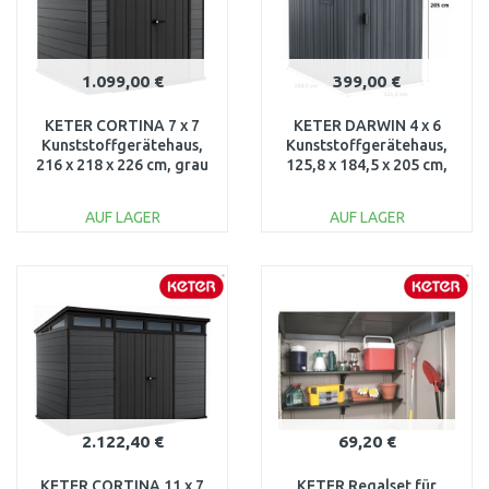
1.099,00 €
399,00 €
KETER CORTINA 7 x 7
KETER DARWIN 4 x 6
Kunststoffgerätehaus,
Kunststoffgerätehaus,
216 x 218 x 226 cm, grau
125,8 x 184,5 x 205 cm,
17206093
grau 17209417
AUF LAGER
AUF LAGER
IN DEN
IN DEN
WARENKORB
WARENKORB
Vergleichen
Vergleichen
2.122,40 €
69,20 €
KETER CORTINA 11 x 7
KETER Regalset für