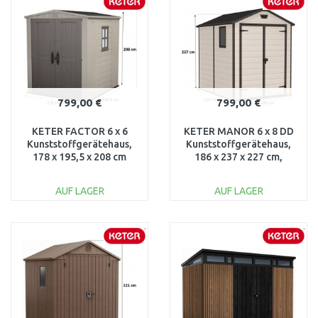
Vergleichen
Vergleichen
799,00 €
799,00 €
KETER FACTOR 6 x 6
KETER MANOR 6 x 8 DD
Kunststoffgerätehaus,
Kunststoffgerätehaus,
178 x 195,5 x 208 cm
186 x 237 x 227 cm,
17197898
beige 17196659
AUF LAGER
AUF LAGER
IN DEN
IN DEN
WARENKORB
WARENKORB
Vergleichen
Vergleichen