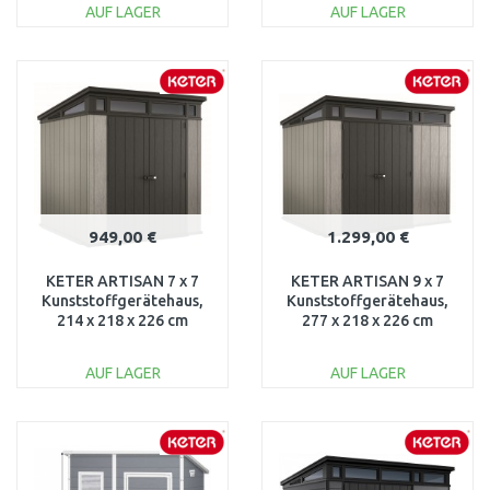
AUF LAGER
AUF LAGER
IN DEN
IN DEN
WARENKORB
WARENKORB
Vergleichen
Vergleichen
949,00 €
1.299,00 €
KETER ARTISAN 7 x 7
KETER ARTISAN 9 x 7
Kunststoffgerätehaus,
Kunststoffgerätehaus,
214 x 218 x 226 cm
277 x 218 x 226 cm
17203426
17204256
AUF LAGER
AUF LAGER
IN DEN
IN DEN
WARENKORB
WARENKORB
Vergleichen
Vergleichen