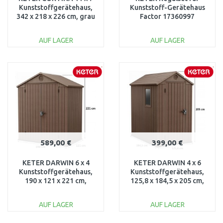
Kunststoffgerätehaus,
Kunststoff-Gerätehaus
342 x 218 x 226 cm, grau
Factor 17360997
17213212
AUF LAGER
AUF LAGER
IN DEN
IN DEN
WARENKORB
WARENKORB
Vergleichen
Vergleichen
589,00 €
399,00 €
KETER DARWIN 6 x 4
KETER DARWIN 4 x 6
Kunststoffgerätehaus,
Kunststoffgerätehaus,
190 x 121 x 221 cm,
125,8 x 184,5 x 205 cm,
braun 17210351
braun 17209417
AUF LAGER
AUF LAGER
IN DEN
IN DEN