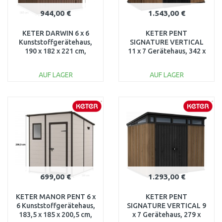
944,00 €
1.543,00 €
KETER DARWIN 6 x 6
KETER PENT
Kunststoffgerätehaus,
SIGNATURE VERTICAL
190 x 182 x 221 cm,
11 x 7 Gerätehaus, 342 x
braun 17210353
218 x 226 cm, braun
17213276
AUF LAGER
AUF LAGER
IN DEN
IN DEN
WARENKORB
WARENKORB
Vergleichen
Vergleichen
699,00 €
1.293,00 €
KETER MANOR PENT 6 x
KETER PENT
6 Kunststoffgerätehaus,
SIGNATURE VERTICAL 9
183,5 x 185 x 200,5 cm,
x 7 Gerätehaus, 279 x