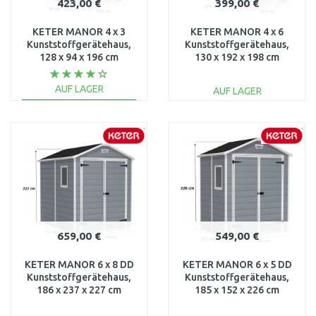
423,00 €
399,00 €
KETER MANOR 4 x 3
KETER MANOR 4 x 6
Kunststoffgerätehaus,
Kunststoffgerätehaus,
128 x 94 x 196 cm
130 x 192 x 198 cm
17192190
17197126
AUF LAGER
AUF LAGER
IN DEN
IN DEN
WARENKORB
WARENKORB
Vergleichen
Vergleichen
659,00 €
549,00 €
KETER MANOR 6 x 8 DD
KETER MANOR 6 x 5 DD
Kunststoffgerätehaus,
Kunststoffgerätehaus,
186 x 237 x 227 cm
185 x 152 x 226 cm
17196659
17197128