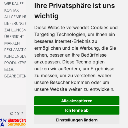
WIE KAUFE ICH EIN?
Ihre Privatsphäre ist uns
KONTAKT
wichtig
ALLGEMEINEN GESCHÄFTSBEDINGUNGEN
LIEFERUNG & ZAHLUNG
Diese Website verwendet Cookies und
ZAHLUNGSMETHODEN
Targeting Technologien, um Ihnen ein
ÜBERSICHT
besseres Internet-Erlebnis zu
MARKEN
ermöglichen und die Werbung, die Sie
REKLAMATIONEN UND RETOUREN
sehen, besser an Ihre Bedürfnisse
KUNDENBEWERTUNG
anzupassen. Diese Technologien
PRODUKTBEWERTUNG
nutzen wir außerdem, um Ergebnisse
BLOG
zu messen, um zu verstehen, woher
BEARBEITEN SIE MEINE COOKIE-EINSTELLUNGEN
unsere Besucher kommen oder um
unsere Website weiter zu entwickeln.
Alle akzeptieren
Ich lehne ab
© 2012 - 2026
Baumarkteu.at
Einstellungen ändern