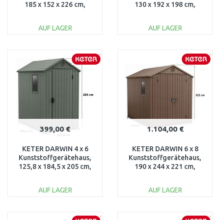
185 x 152 x 226 cm,
130 x 192 x 198 cm,
beige 17197128
beige 17197126
AUF LAGER
AUF LAGER
IN DEN
IN DEN
WARENKORB
WARENKORB
Vergleichen
Vergleichen
399,00 €
1.104,00 €
KETER DARWIN 4 x 6
KETER DARWIN 6 x 8
Kunststoffgerätehaus,
Kunststoffgerätehaus,
125,8 x 184,5 x 205 cm,
190 x 244 x 221 cm,
grün 17209417
braun 17210355
AUF LAGER
AUF LAGER
IN DEN
IN DEN
WARENKORB
WARENKORB