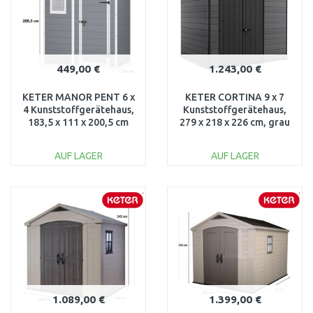
449,00 €
1.243,00 €
KETER MANOR PENT 6 x
KETER CORTINA 9 x 7
4 Kunststoffgerätehaus,
Kunststoffgerätehaus,
183,5 x 111 x 200,5 cm
279 x 218 x 226 cm, grau
17199514
17210836
AUF LAGER
AUF LAGER
IN DEN
IN DEN
WARENKORB
WARENKORB
Vergleichen
Vergleichen
1.089,00 €
1.399,00 €