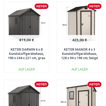
WARENKORB
WARENKORB
Vergleichen
Vergleichen
819,00 €
423,00 €
KETER DARWIN 6 x 8
KETER MANOR 4 x 3
Kunststoffgerätehaus,
Kunststoffgerätehaus,
190 x 244 x 221 cm, grau
128 x 94 x 196 cm, beige
17210355
17192190
AUF LAGER
AUF LAGER
IN DEN
IN DEN
WARENKORB
WARENKORB
Vergleichen
Vergleichen