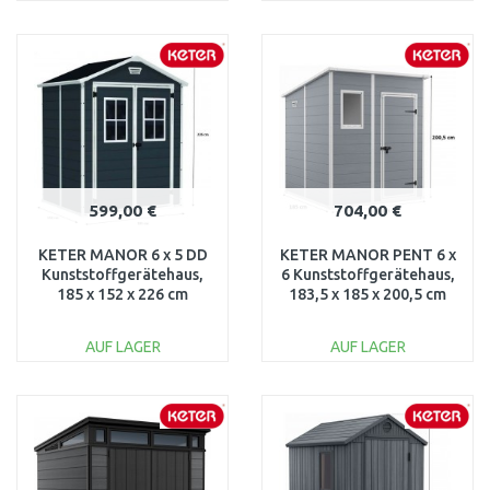
IN DEN
IN DEN
WARENKORB
WARENKORB
Vergleichen
Vergleichen
599,00 €
704,00 €
KETER MANOR 6 x 5 DD
KETER MANOR PENT 6 x
Kunststoffgerätehaus,
6 Kunststoffgerätehaus,
185 x 152 x 226 cm
183,5 x 185 x 200,5 cm
17197128
17208243
AUF LAGER
AUF LAGER
IN DEN
IN DEN
WARENKORB
WARENKORB
Vergleichen
Vergleichen