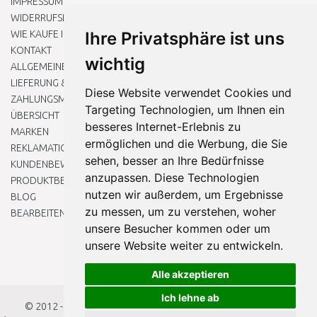
IMPRESSUM
WIDERRUFSRECHT
WIE KAUFE ICH EIN?
Ihre Privatsphäre ist uns
KONTAKT
wichtig
ALLGEMEINEN GESCHÄFTSBEDINGUNGEN
LIEFERUNG & ZAHLUNG
Diese Website verwendet Cookies und
ZAHLUNGSMETHODEN
Targeting Technologien, um Ihnen ein
ÜBERSICHT
besseres Internet-Erlebnis zu
MARKEN
ermöglichen und die Werbung, die Sie
REKLAMATIONEN UND RETOUREN
sehen, besser an Ihre Bedürfnisse
KUNDENBEWERTUNG
anzupassen. Diese Technologien
PRODUKTBEWERTUNG
nutzen wir außerdem, um Ergebnisse
BLOG
zu messen, um zu verstehen, woher
BEARBEITEN SIE MEINE COOKIE-EINSTELLUNGEN
unsere Besucher kommen oder um
unsere Website weiter zu entwickeln.
Alle akzeptieren
Ich lehne ab
© 2012 - 2026
Baumarkteu.at