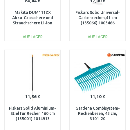
60,44 €
17,00 €
Makita DUM111ZX
Fiskars Solid Universal-
Akku-Grasschere und
Gartenrechen,41 cm
Strauchschere Li-ion
(135066) 1003466
LXT 18V ohne Akku
AUF LAGER
AUF LAGER
IN DEN
IN DEN
WARENKORB
WARENKORB
Vergleichen
Vergleichen
11,56 €
11,10 €
Fiskars Solid Aluminium-
Gardena Combisystem-
Stiel für Rechen 160 cm
Rechenbesen, 43 cm,
(135001) 1014913
3101-20