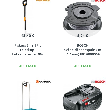
Vergleichen
Vergleichen
43,40 €
8,04 €
Fiskars SmartFit
BOSCH
Teleskop-
Schneidfadenspule 4 m
Unkrautstecher 99-
(1,6 mm) F016800569
119cm 1020125
AUF LAGER
AUF LAGER
IN DEN
IN DEN
WARENKORB
WARENKORB
Vergleichen
Vergleichen