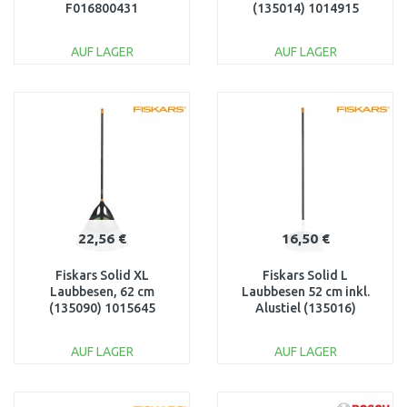
F016800431
(135014) 1014915
AUF LAGER
AUF LAGER
IN DEN
IN DEN
WARENKORB
WARENKORB
Vergleichen
Vergleichen
22,56 €
16,50 €
Fiskars Solid XL
Fiskars Solid L
Laubbesen, 62 cm
Laubbesen 52 cm inkl.
(135090) 1015645
Alustiel (135016)
1003465
AUF LAGER
AUF LAGER
IN DEN
IN DEN
WARENKORB
WARENKORB