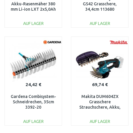
Akku-Rasenmäher 380
GS42 Grasschere,
mm Li-ion LXT 2x5,0Ah
34,4cm 113680
18V
(1000589)
AUF LAGER
AUF LAGER
IN DEN
IN DEN
WARENKORB
WARENKORB
Vergleichen
Vergleichen
24,42 €
69,74 €
Gardena Combisystem-
Makita DUM604ZX
Schneidrechen, 35cm
Grasschere
3392-20
Strauchschere, Akku,
18V, Schnittbreite 16cm
AUF LAGER
AUF LAGER
IN DEN
IN DEN