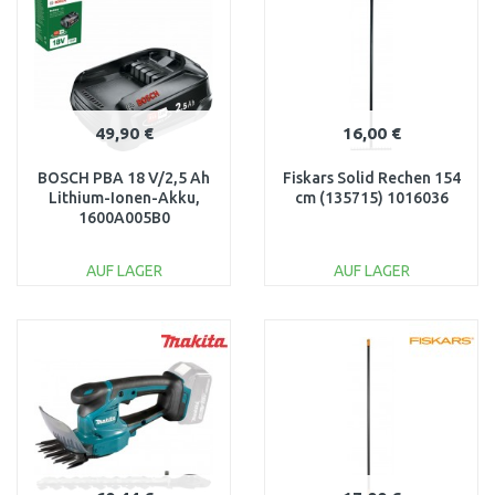
49,90 €
16,00 €
BOSCH PBA 18 V/2,5 Ah
Fiskars Solid Rechen 154
Lithium-Ionen-Akku,
cm (135715) 1016036
1600A005B0
AUF LAGER
AUF LAGER
IN DEN
IN DEN
WARENKORB
WARENKORB
Vergleichen
Vergleichen