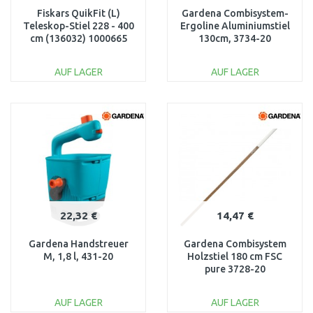
Fiskars QuikFit (L)
Gardena Combisystem-
Teleskop-Stiel 228 - 400
Ergoline Aluminiumstiel
cm (136032) 1000665
130cm, 3734-20
AUF LAGER
AUF LAGER
IN DEN
IN DEN
WARENKORB
WARENKORB
Vergleichen
Vergleichen
22,32 €
14,47 €
Gardena Handstreuer
Gardena Combisystem
M, 1,8 l, 431-20
Holzstiel 180 cm FSC
pure 3728-20
AUF LAGER
AUF LAGER