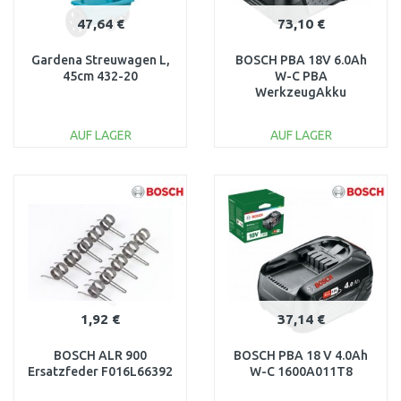
47,64 €
73,10 €
Gardena Streuwagen L,
BOSCH PBA 18V 6.0Ah
45cm 432-20
W-C PBA
WerkzeugAkku
1600A00DD7
AUF LAGER
AUF LAGER
IN DEN
IN DEN
WARENKORB
WARENKORB
Vergleichen
Vergleichen
1,92 €
37,14 €
BOSCH ALR 900
BOSCH PBA 18 V 4.0Ah
Ersatzfeder F016L66392
W-C 1600A011T8