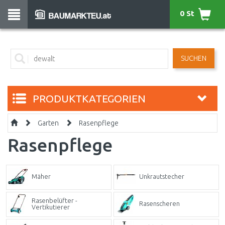
0 St
SUCHEN
PRODUKTKATEGORIEN
Garten
Rasenpflege
Rasenpflege
Mäher
Unkrautstecher
Rasenbelüfter -
Rasenscheren
Vertikutierer