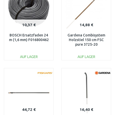
10,37 €
14,88 €
BOSCH Ersatzfaden 24
Gardena Combisystem
m (1,6 mm) F016800462
Holzstiel 150 cm FSC
pure 3725-20
AUF LAGER
AUF LAGER
IN DEN
IN DEN
WARENKORB
WARENKORB
Vergleichen
Vergleichen
44,72 €
16,40 €