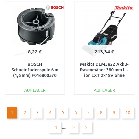
WARENKORB
WARENKORB
Vergleichen
Vergleichen
8,22 €
213,34 €
BOSCH
Makita DLM382Z Akku-
Schneidfadenspule 6 m
Rasenmäher 380 mm Li-
(1,6 mm) F016800570
ion LXT 2x18V ohne
Akku
AUF LAGER
AUF LAGER
IN DEN
IN DEN
WARENKORB
WARENKORB
1
2
3
4
5
6
7
8
9
10
Vergleichen
Vergleichen
11
....
>
>|