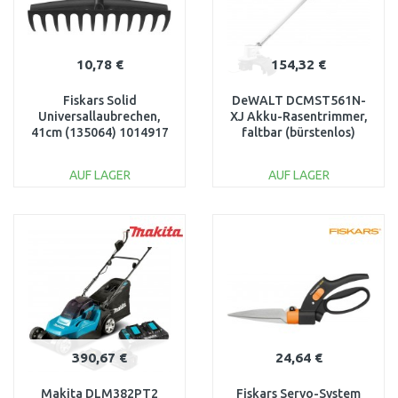
10,78 €
154,32 €
Fiskars Solid
DeWALT DCMST561N-
Universallaubrechen,
XJ Akku-Rasentrimmer,
41cm (135064) 1014917
faltbar (bürstenlos)
(18V/36cm) ohne Akku
AUF LAGER
AUF LAGER
IN DEN
IN DEN
WARENKORB
WARENKORB
Vergleichen
Vergleichen
390,67 €
24,64 €
Makita DLM382PT2
Fiskars Servo-System