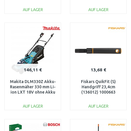
AUF LAGER
AUF LAGER
IN DEN
IN DEN
WARENKORB
WARENKORB
Vergleichen
Vergleichen
146,11 €
13,68 €
Makita DLM330Z Akku-
Fiskars QuikFit (S)
Rasenmäher 330 mm Li-
Handgriff 23,4cm
ion LXT 18V ohne Akku
(136012) 1000663
AUF LAGER
AUF LAGER
IN DEN
IN DEN
WARENKORB
WARENKORB
Vergleichen
Vergleichen