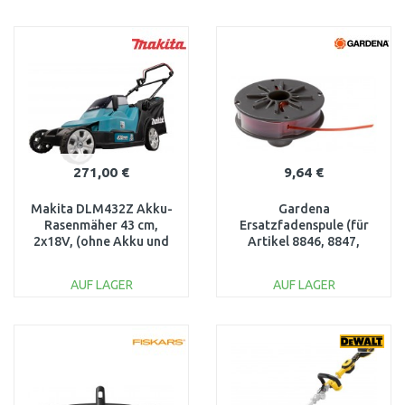
IN DEN
IN DEN
WARENKORB
WARENKORB
Vergleichen
Vergleichen
271,00 €
9,64 €
Makita DLM432Z Akku-
Gardena
Rasenmäher 43 cm,
Ersatzfadenspule (für
2x18V, (ohne Akku und
Artikel 8846, 8847,
Ladegerät
8848) 5307-20
AUF LAGER
AUF LAGER
IN DEN
IN DEN
WARENKORB
WARENKORB
Vergleichen
Vergleichen