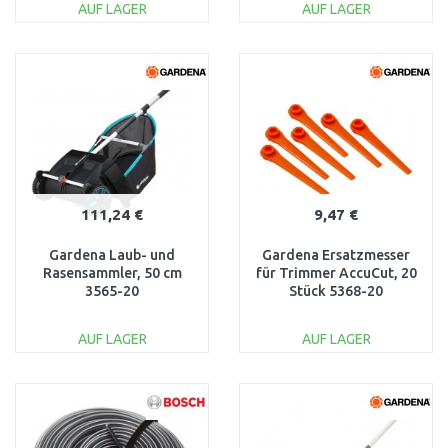
AUF LAGER
AUF LAGER
IN DEN
IN DEN
WARENKORB
WARENKORB
Vergleichen
Vergleichen
111,24 €
9,47 €
Gardena Laub- und
Gardena Ersatzmesser
Rasensammler, 50 cm
für Trimmer AccuCut, 20
3565-20
Stück 5368-20
AUF LAGER
AUF LAGER
IN DEN
IN DEN
WARENKORB
WARENKORB
Vergleichen
Vergleichen