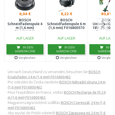
8,04 €
8,22 €
80,81 €
BOSCH
BOSCH
BOSCH
Schneidfadenspule 4
Schneidfadenspule 6 m
UniversalGra
m (1,6 mm)
(1,6 mm) F016800570
18V-26-500 
F016800569
Rasentrim
06008C1F
AUF LAGER
AUF LAGER
AUF LAGE
IN DEN
IN DEN
IN DE
WARENKORB
WARENKORB
WARENKO
Vergleichen
Vergleichen
Vergleic
Um nach Deutschland zu versenden, besuchen Sie
BOSCH
Ersatzfaden 24 m (1,6 mm) F016800462
Pro odeslání do Česka navštivte
BOSCH Náhradní struna 24 m
(1,6 mm) F016800462
Pour l’expédition en France, visitez
BOSCH Recharge de fil 24
m (1,6 mm) F016800462
Magyarországra történő szállítás
BOSCH Csereszál, 24 m (1,6
mm) F016800462
Aby wysłać do Polski odwiedź
BOSCH Zapasowa nić 24 m (1,6