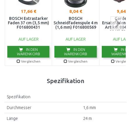
17,66 €
8,04 €
9,64 €
BOSCH Extrastarker
BOSCH
Garden
Faden 37 cm (3,5 mm)
Schneidfadenspule 4 m
Ersatzfadenspu
F016800431
(1,6 mm) F016800569
Artikel 8846,
8848) 5307
AUF LAGER
AUF LAGER
AUF LAGE
IN DEN
IN DEN
IN DE
WARENKORB
WARENKORB
WARENKO
Vergleichen
Vergleichen
Vergleic
Spezifikation
Spezifikation
Durchmesser
1,6 mm
Länge
24 m