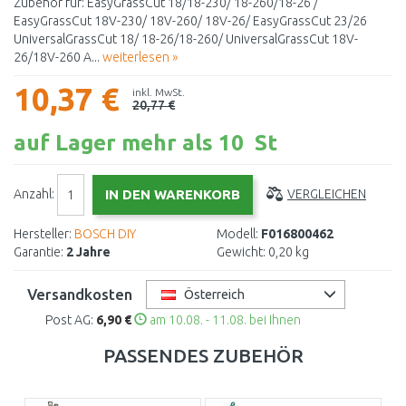
Zubehör für: EasyGrassCut 18/18-230/ 18-260/18-26 /
EasyGrassCut 18V-230/ 18V-260/ 18V-26/ EasyGrassCut 23/26
UniversalGrassCut 18/ 18-26/18-260/ UniversalGrassCut 18V-
26/18V-260 A...
weiterlesen »
10,37 €
inkl. MwSt.
20,77 €
auf Lager mehr als 10 St
Anzahl:
VERGLEICHEN
Hersteller:
BOSCH DIY
Modell:
F016800462
Garantie:
2 Jahre
Gewicht:
0,20 kg
Versandkosten
Österreich
Post AG:
6,90 €
am 10.08. - 11.08. bei Ihnen
PASSENDES ZUBEHÖR