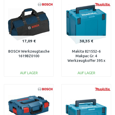
WARENKORB
WARENKORB
Vergleichen
Vergleichen
17,09 €
38,35 €
BOSCH Werkzeugtasche
Makita 821552-6
1619BZ0100
Makpac Gr. 4
Werkzeugkoffer 395 x
31,5 x 295 mm
AUF LAGER
AUF LAGER
IN DEN
IN DEN
WARENKORB
WARENKORB
Vergleichen
Vergleichen