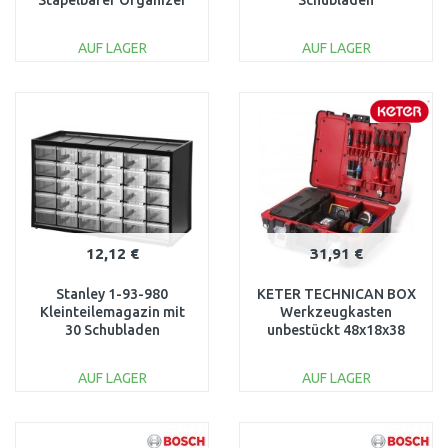
Stapelbarer Organizer
Schubladen
mit 14 Fächern
37,5x29,2x6,7cm
AUF LAGER
AUF LAGER
IN DEN
IN DEN
WARENKORB
WARENKORB
Vergleichen
Vergleichen
12,12 €
31,91 €
Stanley 1-93-980
KETER TECHNICAN BOX
Kleinteilemagazin mit
Werkzeugkasten
30 Schubladen
unbestückt 48x18x38
cm, schwarz/rot
17198036
AUF LAGER
AUF LAGER
IN DEN
IN DEN
WARENKORB
WARENKORB