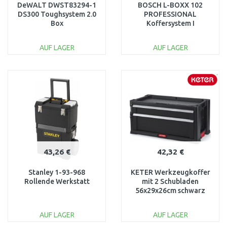
DeWALT DWST83294-1
BOSCH L-BOXX 102
DS300 Toughsystem 2.0
PROFESSIONAL
Box
Koffersystem I
1600A012FZ
AUF LAGER
AUF LAGER
IN DEN
IN DEN
WARENKORB
WARENKORB
Vergleichen
Vergleichen
43,26 €
42,32 €
Stanley 1-93-968
KETER Werkzeugkoffer
Rollende Werkstatt
mit 2 Schubladen
56x29x26cm schwarz
17199303
AUF LAGER
AUF LAGER