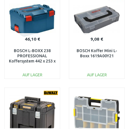
Vergleichen
Vergleichen
46,10 €
9,08 €
BOSCH L-BOXX 238
BOSCH Koffer Mini L-
PROFESSIONAL
Boxx 1619A00Y21
Koffersystem 442 x 253 x
357 mm, 1600A012G2
AUF LAGER
AUF LAGER
IN DEN
IN DEN
WARENKORB
WARENKORB
Vergleichen
Vergleichen