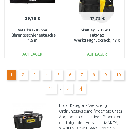
39,78 €
47,78 €
Makita E-05664
Stanley 1-95-611
Führungsschienentasche
FatMax
1,5 m
Werkzeugrucksack, 47 x
40 x 20 cm
AUF LAGER
AUF LAGER
IN DEN
IN DEN
WARENKORB
WARENKORB
1
2
3
4
5
6
7
8
9
10
Vergleichen
Vergleichen
11
....
>
>|
In der Kategorie Werkzeug
Ordnungssysteme finden Sie unser
Angebot an qualitativen Produkten
der folgenden Hersteller:MAKITA,
STANLEY, BOSCH PROFESSIONAL,