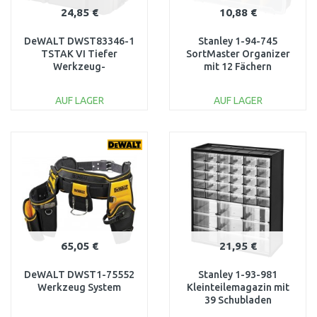
24,85 €
10,88 €
DeWALT DWST83346-1
Stanley 1-94-745
TSTAK VI Tiefer
SortMaster Organizer
Werkzeug-
mit 12 Fächern
Aufbewahrungskoffer,
44x34x9cm
IP54, 440 × 302 × 331
AUF LAGER
AUF LAGER
mm
IN DEN
IN DEN
WARENKORB
WARENKORB
Vergleichen
Vergleichen
65,05 €
21,95 €
DeWALT DWST1-75552
Stanley 1-93-981
Werkzeug System
Kleinteilemagazin mit
39 Schubladen