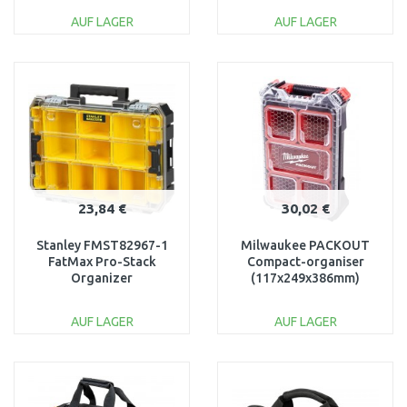
AUF LAGER
AUF LAGER
IN DEN
IN DEN
WARENKORB
WARENKORB
Vergleichen
Vergleichen
23,84 €
30,02 €
Stanley FMST82967-1
Milwaukee PACKOUT
FatMax Pro-Stack
Compact-organiser
Organizer
(117x249x386mm)
4932464083
AUF LAGER
AUF LAGER
IN DEN
IN DEN
WARENKORB
WARENKORB
Vergleichen
Vergleichen