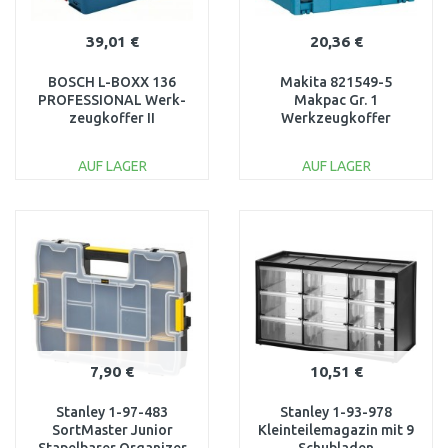
39,01 €
20,36 €
BOSCH L-BOXX 136
Makita 821549-5
PROFESSIONAL Werk­
Makpac Gr. 1
zeug­kof­fer II
Werkzeugkoffer
1600A012G0
Systainer 295 x 395 x 105
mm
AUF LAGER
AUF LAGER
IN DEN
IN DEN
WARENKORB
WARENKORB
Vergleichen
Vergleichen
7,90 €
10,51 €
Stanley 1-97-483
Stanley 1-93-978
SortMaster Junior
Kleinteilemagazin mit 9