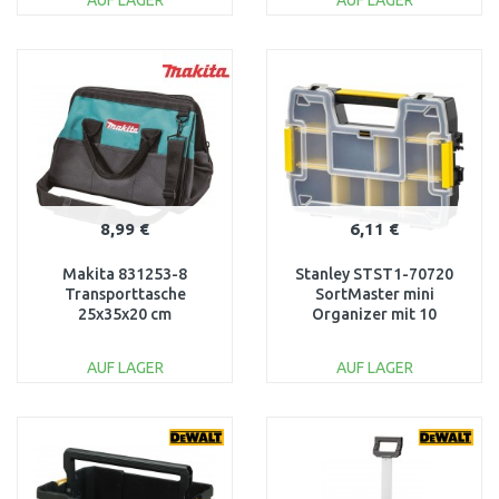
AUF LAGER
AUF LAGER
IN DEN
IN DEN
WARENKORB
WARENKORB
Vergleichen
Vergleichen
8,99 €
6,11 €
Makita 831253-8
Stanley STST1-70720
Transporttasche
SortMaster mini
25x35x20 cm
Organizer mit 10
Fächern 29x21x6,3cm
AUF LAGER
AUF LAGER
IN DEN
IN DEN
WARENKORB
WARENKORB
Vergleichen
Vergleichen