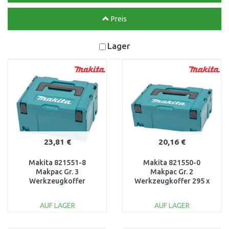
Preis
Lager
23,81 €
20,16 €
Makita 821551-8
Makita 821550-0
Makpac Gr. 3
Makpac Gr. 2
Werkzeugkoffer
Werkzeugkoffer 295 x
Systainer 295 x 395 x 210
395 x157mm
mm
AUF LAGER
AUF LAGER
IN DEN
IN DEN