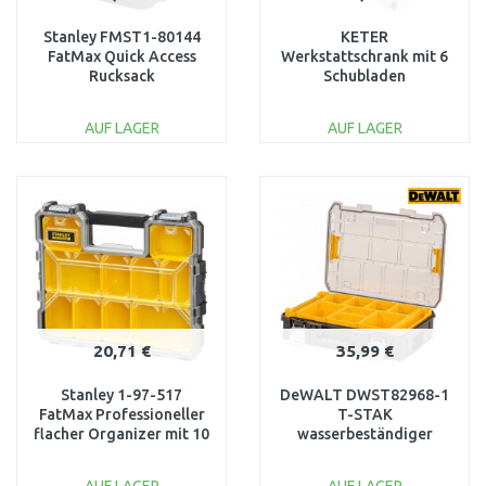
Stanley FMST1-80144
KETER
FatMax Quick Access
Werkstattschrank mit 6
Rucksack
Schubladen
56,5x75x29cm schwarz
17201228
AUF LAGER
AUF LAGER
IN DEN
IN DEN
WARENKORB
WARENKORB
Vergleichen
Vergleichen
20,71 €
35,99 €
Stanley 1-97-517
DeWALT DWST82968-1
FatMax Professioneller
T-STAK
flacher Organizer mit 10
wasserbeständiger
Fächern, wasserdicht
Organizer/Box,IP54, für
Kleinteile und Zubehör