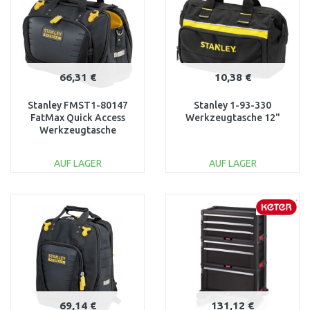
66,31 €
10,38 €
Stanley FMST1-80147
Stanley 1-93-330
FatMax Quick Access
Werkzeugtasche 12"
Werkzeugtasche
AUF LAGER
AUF LAGER
IN DEN
IN DEN
WARENKORB
WARENKORB
Vergleichen
Vergleichen
69,14 €
131,12 €