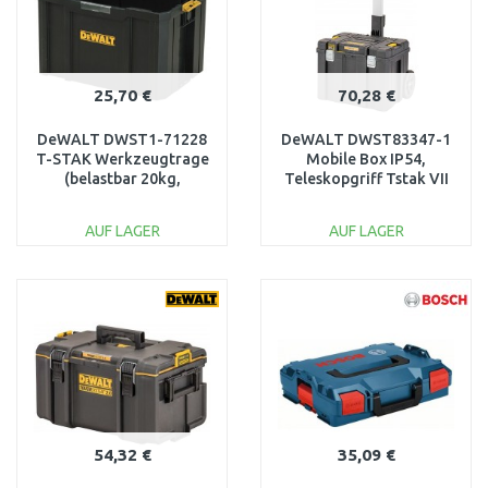
25,70 €
70,28 €
DeWALT DWST1-71228
DeWALT DWST83347-1
T-STAK Werkzeugtrage
Mobile Box IP54,
(belastbar 20kg,
Teleskopgriff Tstak VII
Abmessungen
(36L)
440x314x176
AUF LAGER
AUF LAGER
IN DEN
IN DEN
WARENKORB
WARENKORB
Vergleichen
Vergleichen
54,32 €
35,09 €