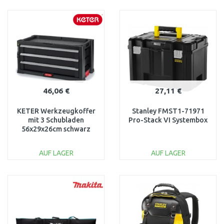
IN DEN
IN DEN
WARENKORB
WARENKORB
Vergleichen
Vergleichen
46,06 €
27,11 €
KETER Werkzeugkoffer
Stanley FMST1-71971
mit 3 Schubladen
Pro-Stack VI Systembox
56x29x26cm schwarz
17199302
AUF LAGER
AUF LAGER
IN DEN
IN DEN
WARENKORB
WARENKORB
Vergleichen
Vergleichen