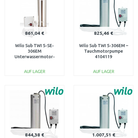
861,04 €
825,46 €
Wilo Sub TWI 5-SE-
Wilo Sub TWI 5-306EM –
306EM
Tauchmotorpumpe
Unterwassermotor-
4104119
Pumpe 4104128
AUF LAGER
AUF LAGER
IN DEN
IN DEN
WARENKORB
WARENKORB
Vergleichen
Vergleichen
844,38 €
1.007,51 €