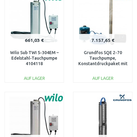
Vergleichen
Vergleichen
661,03 €
7.157,65 €
Wilo Sub TWI 5-304EM –
Grundfos SQE 2-70
Edelstahl-Tauchpumpe
Tauchpumpe,
4104118
Konstantdruckpaket mit
60 m Kabel 96160961
AUF LAGER
AUF LAGER
IN DEN
IN DEN
WARENKORB
WARENKORB
Vergleichen
Vergleichen