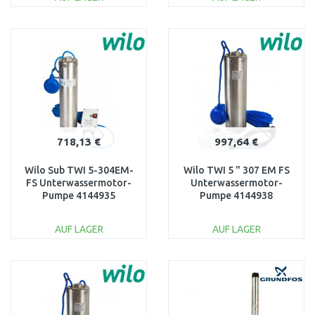
IN DEN
IN DEN
WARENKORB
WARENKORB
Vergleichen
Vergleichen
718,13 €
997,64 €
Wilo Sub TWI 5-304EM-
Wilo TWI 5 " 307 EM FS
FS Unterwassermotor-
Unterwassermotor-
Pumpe 4144935
Pumpe 4144938
AUF LAGER
AUF LAGER
IN DEN
IN DEN
WARENKORB
WARENKORB
Vergleichen
Vergleichen