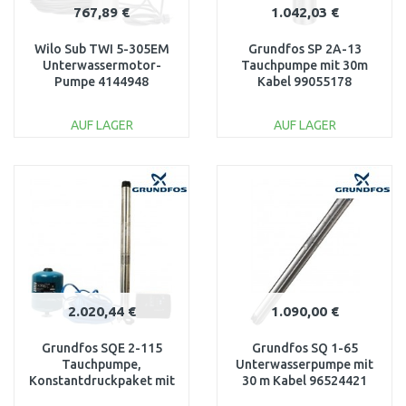
767,89 €
1.042,03 €
Wilo Sub TWI 5-305EM
Grundfos SP 2A-13
Unterwassermotor-
Tauchpumpe mit 30m
Pumpe 4144948
Kabel 99055178
AUF LAGER
AUF LAGER
IN DEN
IN DEN
WARENKORB
WARENKORB
Vergleichen
Vergleichen
2.020,44 €
1.090,00 €
Grundfos SQE 2-115
Grundfos SQ 1-65
Tauchpumpe,
Unterwasserpumpe mit
Konstantdruckpaket mit
30 m Kabel 96524421
80 m Kabel 96524507