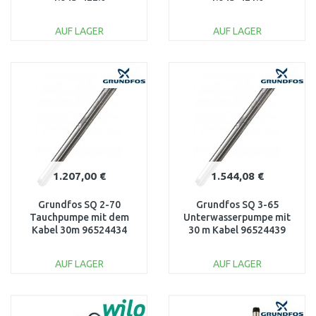
AUF LAGER
AUF LAGER
IN DEN
IN DEN
WARENKORB
WARENKORB
Vergleichen
Vergleichen
1.207,00 €
1.544,08 €
Grundfos SQ 2-70
Grundfos SQ 3-65
Tauchpumpe mit dem
Unterwasserpumpe mit
Kabel 30m 96524434
30 m Kabel 96524439
AUF LAGER
AUF LAGER
IN DEN
IN DEN
WARENKORB
WARENKORB