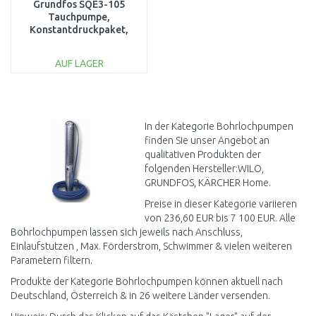
Grundfos SQE3-105
Tauchpumpe,
Konstantdruckpaket,
mit 80 m Kabel
93218784
AUF LAGER
IN DEN
WARENKORB
Vergleichen
In der Kategorie Bohrlochpumpen
finden Sie unser Angebot an
qualitativen Produkten der
folgenden Hersteller:WILO,
GRUNDFOS, KÄRCHER Home.
Preise in dieser Kategorie variieren
von 236,60 EUR bis 7 100 EUR. Alle
Bohrlochpumpen lassen sich jeweils nach Anschluss,
Einlaufstutzen , Max. Förderstrom, Schwimmer & vielen weiteren
Parametern filtern.
Produkte der Kategorie Bohrlochpumpen können aktuell nach
Deutschland, Österreich & in 26 weitere Länder versenden.