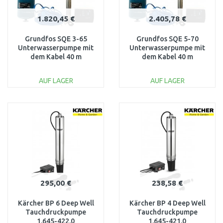
1.820,45 €
2.405,78 €
Grundfos SQE 3-65
Grundfos SQE 5-70
Unterwasserpumpe mit
Unterwasserpumpe mit
dem Kabel 40 m
dem Kabel 40 m
96524501
96524503
AUF LAGER
AUF LAGER
IN DEN
IN DEN
WARENKORB
WARENKORB
Vergleichen
Vergleichen
295,00 €
238,58 €
Kärcher BP 6 Deep Well
Kärcher BP 4 Deep Well
Tauchdruckpumpe
Tauchdruckpumpe
1.645-422.0
1.645-421.0