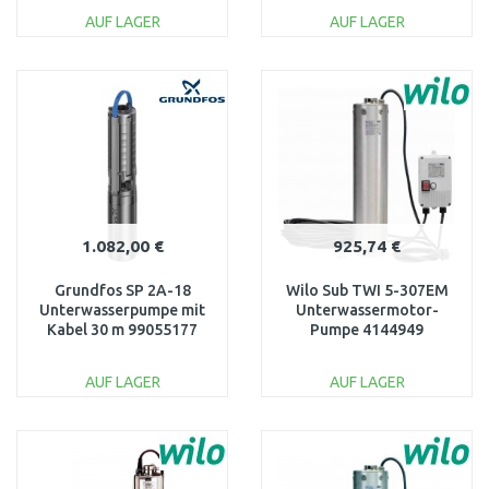
AUF LAGER
AUF LAGER
IN DEN
IN DEN
WARENKORB
WARENKORB
Vergleichen
Vergleichen
1.082,00 €
925,74 €
Grundfos SP 2A-18
Wilo Sub TWI 5-307EM
Unterwasserpumpe mit
Unterwassermotor-
Kabel 30 m 99055177
Pumpe 4144949
AUF LAGER
AUF LAGER
IN DEN
IN DEN
WARENKORB
WARENKORB
Vergleichen
Vergleichen