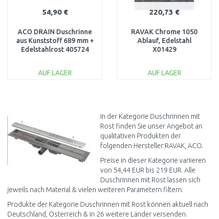
54,90 €
220,73 €
ACO DRAIN Duschrinne
RAVAK Chrome 1050
aus Kunststoff 689 mm +
Ablauf, Edelstahl
Edelstahlrost 405724
X01429
AUF LAGER
AUF LAGER
IN DEN
IN DEN
WARENKORB
WARENKORB
Vergleichen
Vergleichen
In der Kategorie Duschrinnen mit
Rost finden Sie unser Angebot an
qualitativen Produkten der
folgenden Hersteller:RAVAK, ACO.
Preise in dieser Kategorie variieren
von 54,44 EUR bis 219 EUR. Alle
Duschrinnen mit Rost lassen sich
jeweils nach Material & vielen weiteren Parametern filtern.
Produkte der Kategorie Duschrinnen mit Rost können aktuell nach
Deutschland, Österreich & in 26 weitere Länder versenden.