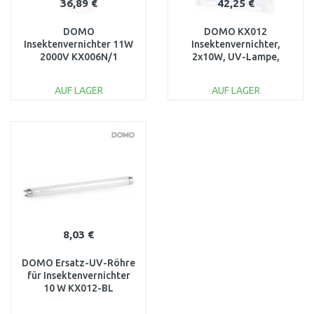
36,89 €
42,25 €
DOMO
DOMO KX012
Insektenvernichter 11W
Insektenvernichter,
2000V KX006N/1
2x10W, UV-Lampe,
geruchlos
AUF LAGER
AUF LAGER
IN DEN
IN DEN
WARENKORB
WARENKORB
Vergleichen
Vergleichen
8,03 €
DOMO Ersatz-UV-Röhre
für Insektenvernichter
10 W KX012-BL