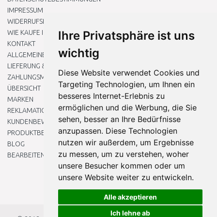
IMPRESSUM
WIDERRUFSRECHT
WIE KAUFE ICH EIN?
Ihre Privatsphäre ist uns
KONTAKT
wichtig
ALLGEMEINEN GESCHÄFTSBEDINGUNGEN
LIEFERUNG & ZAHLUNG
Diese Website verwendet Cookies und
ZAHLUNGSMETHODEN
Targeting Technologien, um Ihnen ein
ÜBERSICHT
besseres Internet-Erlebnis zu
MARKEN
ermöglichen und die Werbung, die Sie
REKLAMATIONEN UND RETOUREN
sehen, besser an Ihre Bedürfnisse
KUNDENBEWERTUNG
anzupassen. Diese Technologien
PRODUKTBEWERTUNG
nutzen wir außerdem, um Ergebnisse
BLOG
zu messen, um zu verstehen, woher
BEARBEITEN SIE MEINE COOKIE-EINSTELLUNGEN
unsere Besucher kommen oder um
unsere Website weiter zu entwickeln.
Alle akzeptieren
Ich lehne ab