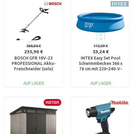
Vergleichen
Vergleichen
368,84 €
113,09 €
235,90 €
53,24 €
BOSCH GFR 18V-23
INTEX Easy Set Pool
PROFESSIONAL Akku-
Schwimmbecken 366 x
Freischneider (solo)
76 cm mit 220–240-V-
06008D1000
Filteranlage 28132NP
AUF LAGER
AUF LAGER
IN DEN
IN DEN
WARENKORB
WARENKORB
Vergleichen
Vergleichen