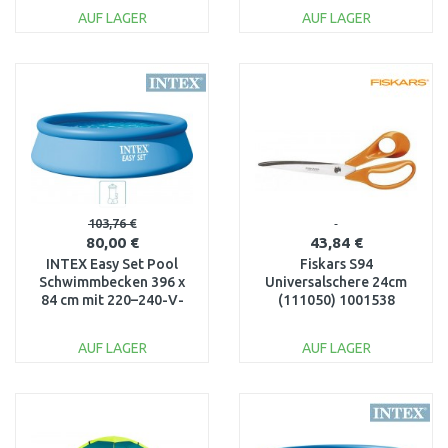
AUF LAGER
AUF LAGER
IN DEN
IN DEN
WARENKORB
WARENKORB
Vergleichen
Vergleichen
103,76 €
80,00 €
43,84 €
INTEX Easy Set Pool
Fiskars S94
Schwimmbecken 396 x
Universalschere 24cm
84 cm mit 220–240-V-
(111050) 1001538
Filteranlage 28142NP
AUF LAGER
AUF LAGER
IN DEN
IN DEN
WARENKORB
WARENKORB
Vergleichen
Vergleichen