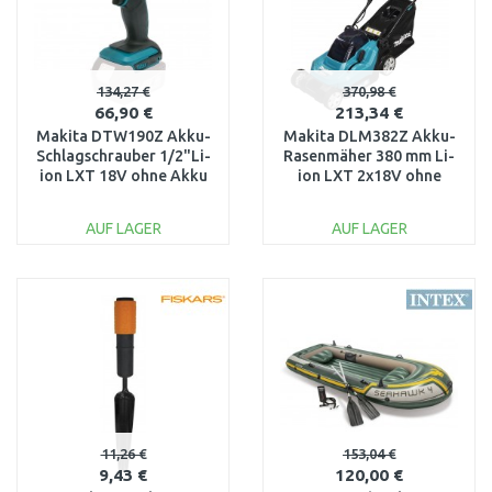
134,27 €
370,98 €
66,90 €
213,34 €
Makita DTW190Z Akku-
Makita DLM382Z Akku-
Schlagschrauber 1/2"Li-
Rasenmäher 380 mm Li-
ion LXT 18V ohne Akku
ion LXT 2x18V ohne
Akku
AUF LAGER
AUF LAGER
IN DEN
IN DEN
WARENKORB
WARENKORB
Vergleichen
Vergleichen
11,26 €
153,04 €
9,43 €
120,00 €