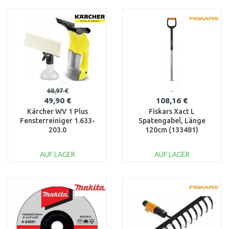
IN DEN
IN DEN
WARENKORB
WARENKORB
Vergleichen
Vergleichen
68,97 €
49,90 €
108,16 €
Kärcher WV 1 Plus
Fiskars Xact L
Fensterreiniger 1.633-
Spatengabel, Länge
203.0
120cm (133481)
1003685
AUF LAGER
AUF LAGER
IN DEN
IN DEN
WARENKORB
WARENKORB
Vergleichen
Vergleichen