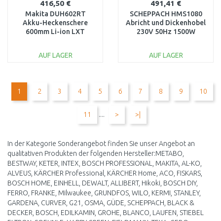
416,50 €
491,41 €
Makita DUH602RT
SCHEPPACH HMS1080
Akku-Heckenschere
Abricht und Dickenhobel
600mm Li-ion LXT
230V 50Hz 1500W
(1x5,0Ah/18V)
5902209901
AUF LAGER
AUF LAGER
IN DEN
IN DEN
WARENKORB
WARENKORB
1
2
3
4
5
6
7
8
9
10
Vergleichen
Vergleichen
11
....
>
>|
In der Kategorie Sonderangebot finden Sie unser Angebot an
qualitativen Produkten der folgenden Hersteller:METABO,
BESTWAY, KETER, INTEX, BOSCH PROFESSIONAL, MAKITA, AL-KO,
ALVEUS, KÄRCHER Professional, KÄRCHER Home, ACO, FISKARS,
BOSCH HOME, EINHELL, DEWALT, ALLIBERT, Hikoki, BOSCH DIY,
FERRO, FRANKE, Milwaukee, GRUNDFOS, WILO, KERMI, STANLEY,
GARDENA, CURVER, G21, OSMA, GÜDE, SCHEPPACH, BLACK &
DECKER, BOSCH, EDILKAMIN, GROHE, BLANCO, LAUFEN, STIEBEL