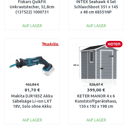
Fiskars QuikFit
INTEX Seahawk 4 Set
Unkrautstecher, 32,8cm
Schlauchboot 351 x 145
(137522) 1000731
x 48 cm 68351NP
AUF LAGER
AUF LAGER
IN DEN
IN DEN
WARENKORB
WARENKORB
Vergleichen
Vergleichen
162,84 €
526,07 €
81,70 €
399,00 €
Makita DJR183Z Akku
KETER MANOR 4 x 6
Säbelsäge Li-ion LXT
Kunststoffgerätehaus,
18V, Solo ohne Akku
130 x 192 x 198 cm
17197126
AUF LAGER
AUF LAGER