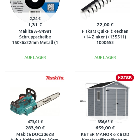
2,24 €
1,31 €
22,00 €
Makita A-84981
Fiskars QuikFit Rechen
Schruppscheibe
(14 Zinken) (135511)
150x6x22mm Metall (1
1000653
Stück)
AUF LAGER
AUF LAGER
IN DEN
IN DEN
WARENKORB
WARENKORB
Vergleichen
Vergleichen
473,01 €
856,65 €
283,90 €
659,00 €
Makita DUC306ZB
KETER MANOR 6 x 8 DD