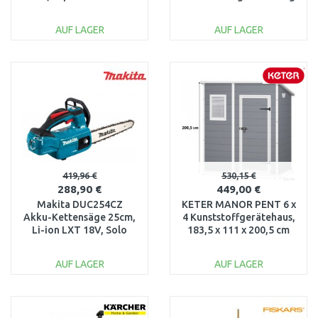
Gegenstrom) 58517
19103-20
AUF LAGER
AUF LAGER
IN DEN
IN DEN
WARENKORB
WARENKORB
Vergleichen
Vergleichen
419,96 €
530,15 €
288,90 €
449,00 €
Makita DUC254CZ
KETER MANOR PENT 6 x
Akku-Kettensäge 25cm,
4 Kunststoffgerätehaus,
Li-ion LXT 18V, Solo
183,5 x 111 x 200,5 cm
ohne Akku
17199514
AUF LAGER
AUF LAGER
IN DEN
IN DEN
WARENKORB
WARENKORB