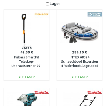
Lager
73,63 €
42,50 €
289,10 €
Fiskars SmartFit
INTEX 68324
Teleskop-
Schlauchboot Excursion
Unkrautstecher 99-
4 Ruderboot Angelboot
119cm 1020125
+ Pumpe Paddel
AUF LAGER
AUF LAGER
IN DEN
IN DEN
WARENKORB
WARENKORB
Vergleichen
Vergleichen