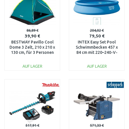
86,89 €
204,02 €
39,90 €
79,50 €
BESTWAY Pavillo Cool
INTEX Easy Set Pool
Dome 3 Zelt, 210 x 210 x
Schwimmbecken 457 x
130 cm, für 3 Personen
84 cm mit 220–240-V-
68085
Filteranlage 28158NP
AUF LAGER
AUF LAGER
IN DEN
IN DEN
WARENKORB
WARENKORB
Vergleichen
Vergleichen
517,91 €
571,33 €