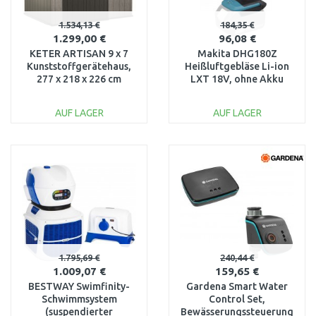
1.534,13 €
184,35 €
1.299,00 €
96,08 €
KETER ARTISAN 9 x 7
Makita DHG180Z
Kunststoffgerätehaus,
Heißluftgebläse Li-ion
277 x 218 x 226 cm
LXT 18V, ohne Akku
17204256
AUF LAGER
AUF LAGER
IN DEN
IN DEN
WARENKORB
WARENKORB
Vergleichen
Vergleichen
1.795,69 €
240,44 €
1.009,07 €
159,65 €
BESTWAY Swimfinity-
Gardena Smart Water
Schwimmsystem
Control Set,
(suspendierter
Bewässerungssteuerung