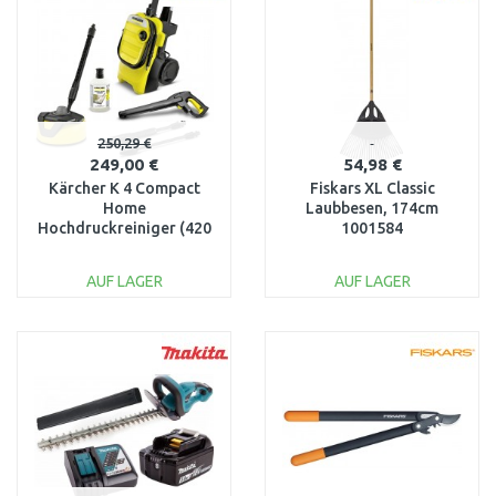
Vergleichen
Vergleichen
250,29 €
249,00 €
54,98 €
Kärcher K 4 Compact
Fiskars XL Classic
Home
Laubbesen, 174cm
Hochdruckreiniger (420
1001584
l/h/130 bar) 1.637-503.0
AUF LAGER
AUF LAGER
IN DEN
IN DEN
WARENKORB
WARENKORB
Vergleichen
Vergleichen