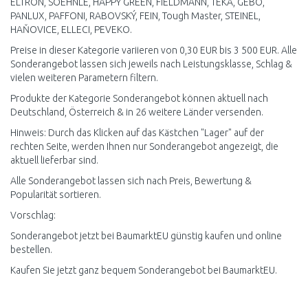
ELTRON, SOEHNLE, HAPPY GREEN, FIELDMANN, TEKA, GEBO,
PANLUX, PAFFONI, RABOVSKÝ, FEIN, Tough Master, STEINEL,
HAŇOVICE, ELLECI, PEVEKO.
Preise in dieser Kategorie variieren von 0,30 EUR bis 3 500 EUR. Alle
Sonderangebot lassen sich jeweils nach Leistungsklasse, Schlag &
vielen weiteren Parametern filtern.
Produkte der Kategorie Sonderangebot können aktuell nach
Deutschland, Österreich & in 26 weitere Länder versenden.
Hinweis: Durch das Klicken auf das Kästchen "Lager" auf der
rechten Seite, werden Ihnen nur Sonderangebot angezeigt, die
aktuell lieferbar sind.
Alle Sonderangebot lassen sich nach Preis, Bewertung &
Popularität sortieren.
Vorschlag:
Sonderangebot jetzt bei BaumarktEU günstig kaufen und online
bestellen.
Kaufen Sie jetzt ganz bequem Sonderangebot bei BaumarktEU.