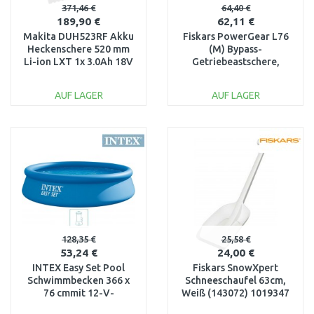
371,46 €
64,40 €
189,90 €
62,11 €
Makita DUH523RF Akku
Fiskars PowerGear L76
Heckenschere 520 mm
(M) Bypass-
Li-ion LXT 1x 3.0Ah 18V
Getriebeastschere,
Akku & Ladegerät
55,7cm (112300)
1001553
AUF LAGER
AUF LAGER
IN DEN
IN DEN
WARENKORB
WARENKORB
Vergleichen
Vergleichen
128,35 €
25,58 €
53,24 €
24,00 €
INTEX Easy Set Pool
Fiskars SnowXpert
Schwimmbecken 366 x
Schneeschaufel 63cm,
76 cmmit 12-V-
Weiß (143072) 1019347
Filteranlage 28132GN