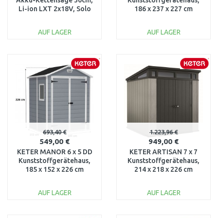
Akku-Kettensäge 30cm,
Kunststoffgerätehaus,
Li-ion LXT 2x18V, Solo
186 x 237 x 227 cm
ohne Akku
17196659
AUF LAGER
AUF LAGER
IN DEN
IN DEN
WARENKORB
WARENKORB
Vergleichen
Vergleichen
693,40 €
1.223,96 €
549,00 €
949,00 €
KETER MANOR 6 x 5 DD
KETER ARTISAN 7 x 7
Kunststoffgerätehaus,
Kunststoffgerätehaus,
185 x 152 x 226 cm
214 x 218 x 226 cm
17197128
17203426
AUF LAGER
AUF LAGER
IN DEN
IN DEN
WARENKORB
WARENKORB