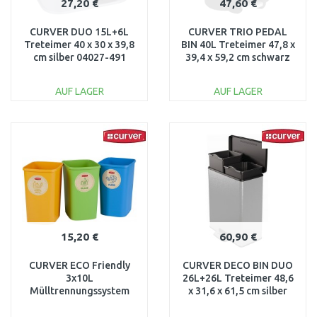
27,20 €
47,60 €
CURVER DUO 15L+6L
CURVER TRIO PEDAL
Treteimer 40 x 30 x 39,8
BIN 40L Treteimer 47,8 x
cm silber 04027-491
39,4 x 59,2 cm schwarz
03942-26
AUF LAGER
AUF LAGER
IN DEN
IN DEN
WARENKORB
WARENKORB
Vergleichen
Vergleichen
15,20 €
60,90 €
CURVER ECO Friendly
CURVER DECO BIN DUO
3x10L
26L+26L Treteimer 48,6
Mülltrennungssystem
x 31,6 x 61,5 cm silber
(blau, grün, gelb) 02173-
01129-C70
999