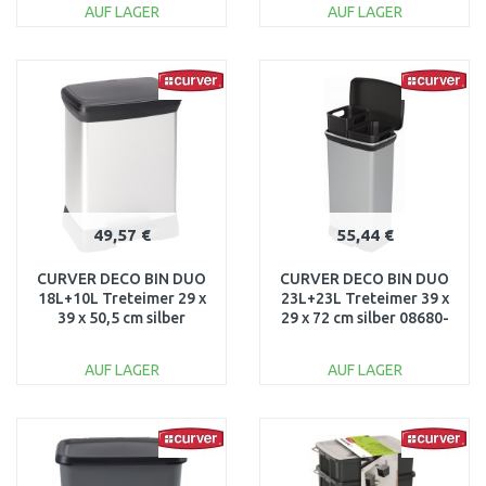
AUF LAGER
AUF LAGER
IN DEN
IN DEN
WARENKORB
WARENKORB
Vergleichen
Vergleichen
49,57 €
55,44 €
CURVER DECO BIN DUO
CURVER DECO BIN DUO
18L+10L Treteimer 29 x
23L+23L Treteimer 39 x
39 x 50,5 cm silber
29 x 72 cm silber 08680-
02165-582
582
AUF LAGER
AUF LAGER
IN DEN
IN DEN
WARENKORB
WARENKORB
Vergleichen
Vergleichen