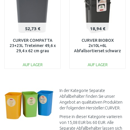
52,73 €
18,94 €
CURVER COMPATTA
CURVER BIOBOX
23+23L Treteimer 49,6 x
2x10L+6L
29,4 x 62 cm grau
Abfallsortierset schwarz
17210792
08993-840
AUF LAGER
AUF LAGER
IN DEN
IN DEN
WARENKORB
WARENKORB
Vergleichen
Vergleichen
In der Kategorie Separate
Abfallbehälter finden Sie unser
Angebot an qualitativen Produkten
der folgenden Hersteller:CURVER.
Preise in dieser Kategorie variieren
von 15,08 EUR bis 60 EUR. Alle
Separate Abfallbehälter lassen sich