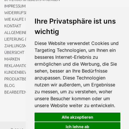
IMPRESSUM
WIDERRUFSRECHT
WIE KAUFE ICH EIN?
Ihre Privatsphäre ist uns
KONTAKT
wichtig
ALLGEMEINEN GESCHÄFTSBEDINGUNGEN
LIEFERUNG & ZAHLUNG
Diese Website verwendet Cookies und
ZAHLUNGSMETHODEN
Targeting Technologien, um Ihnen ein
ÜBERSICHT
besseres Internet-Erlebnis zu
MARKEN
ermöglichen und die Werbung, die Sie
REKLAMATIONEN UND RETOUREN
sehen, besser an Ihre Bedürfnisse
KUNDENBEWERTUNG
anzupassen. Diese Technologien
PRODUKTBEWERTUNG
nutzen wir außerdem, um Ergebnisse
BLOG
zu messen, um zu verstehen, woher
BEARBEITEN SIE MEINE COOKIE-EINSTELLUNGEN
unsere Besucher kommen oder um
unsere Website weiter zu entwickeln.
Alle akzeptieren
Ich lehne ab