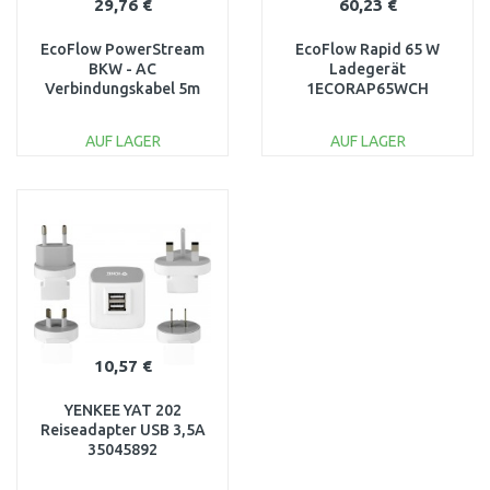
29,76 €
60,23 €
EcoFlow PowerStream
EcoFlow Rapid 65 W
BKW - AC
Ladegerät
Verbindungskabel 5m
1ECORAP65WCH
1ECOPS-10
AUF LAGER
AUF LAGER
IN DEN
IN DEN
WARENKORB
WARENKORB
Vergleichen
Vergleichen
10,57 €
YENKEE YAT 202
Reiseadapter USB 3,5A
35045892