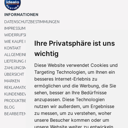
INFORMATIONEN
DATENSCHUTZBESTIMMUNGEN
IMPRESSUM
WIDERRUFSRECHT
WIE KAUFE ICH EIN?
Ihre Privatsphäre ist uns
KONTAKT
wichtig
ALLGEMEINEN GESCHÄFTSBEDINGUNGEN
LIEFERUNG & ZAHLUNG
Diese Website verwendet Cookies und
ZAHLUNGSMETHODEN
Targeting Technologien, um Ihnen ein
ÜBERSICHT
besseres Internet-Erlebnis zu
MARKEN
ermöglichen und die Werbung, die Sie
REKLAMATIONEN UND RETOUREN
sehen, besser an Ihre Bedürfnisse
KUNDENBEWERTUNG
anzupassen. Diese Technologien
PRODUKTBEWERTUNG
nutzen wir außerdem, um Ergebnisse
BLOG
zu messen, um zu verstehen, woher
BEARBEITEN SIE MEINE COOKIE-EINSTELLUNGEN
unsere Besucher kommen oder um
unsere Website weiter zu entwickeln.