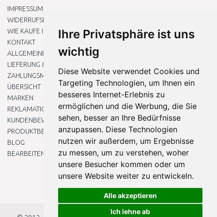
IMPRESSUM
WIDERRUFSRECHT
WIE KAUFE ICH EIN?
Ihre Privatsphäre ist uns
KONTAKT
wichtig
ALLGEMEINEN GESCHÄFTSBEDINGUNGEN
LIEFERUNG & ZAHLUNG
Diese Website verwendet Cookies und
ZAHLUNGSMETHODEN
Targeting Technologien, um Ihnen ein
ÜBERSICHT
besseres Internet-Erlebnis zu
MARKEN
ermöglichen und die Werbung, die Sie
REKLAMATIONEN UND RETOUREN
sehen, besser an Ihre Bedürfnisse
KUNDENBEWERTUNG
anzupassen. Diese Technologien
PRODUKTBEWERTUNG
nutzen wir außerdem, um Ergebnisse
BLOG
zu messen, um zu verstehen, woher
BEARBEITEN SIE MEINE COOKIE-EINSTELLUNGEN
unsere Besucher kommen oder um
unsere Website weiter zu entwickeln.
Alle akzeptieren
Ich lehne ab