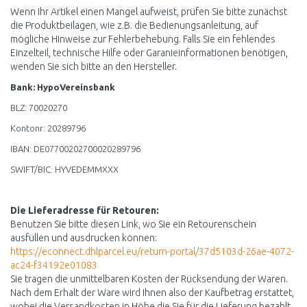
Wenn Ihr Artikel einen Mangel aufweist, prüfen Sie bitte zunächst
die Produktbeilagen, wie z.B. die Bedienungsanleitung, auf
mögliche Hinweise zur Fehlerbehebung. Falls Sie ein fehlendes
Einzelteil, technische Hilfe oder Garanieinformationen benötigen,
wenden Sie sich bitte an den Hersteller.
Bank: HypoVereinsbank
BLZ: 70020270
Kontonr: 20289796
IBAN: DE07700202700020289796
SWIFT/BIC: HYVEDEMMXXX
Die Lieferadresse für Retouren:
Benutzen Sie bitte diesen Link, wo Sie ein Retourenschein
ausfüllen und ausdrucken können:
https://econnect.dhlparcel.eu/return-portal/37d5103d-26ae-4072-
ac24-f34192e01083
Sie tragen die unmittelbaren Kosten der Rücksendung der Waren.
Nach dem Erhalt der Ware wird Ihnen also der Kaufbetrag erstattet,
wobei die Versandkosten in Höhe die Sie für die Lieferung bezahlt