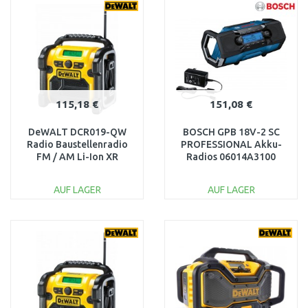
Vergleichen
Vergleichen
115,18 €
151,08 €
DeWALT DCR019-QW
BOSCH GPB 18V-2 SC
Radio Baustellenradio
PROFESSIONAL Akku-
FM / AM Li-Ion XR
Radios 06014A3100
(10,8V/14,4V/18V/230V)
AUF LAGER
AUF LAGER
IN DEN
IN DEN
WARENKORB
WARENKORB
Vergleichen
Vergleichen