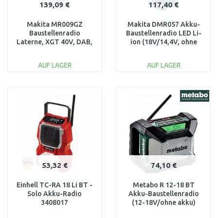
139,09 €
117,40 €
Makita MR009GZ
Makita DMR057 Akku-
Baustellenradio
Baustellenradio LED Li-
Laterne, XGT 40V, DAB,
ion (18V/14,4V, ohne
DAB+, FM / USB,
Akku)
Bluetooth, ohne akku
AUF LAGER
AUF LAGER
IN DEN
IN DEN
WARENKORB
WARENKORB
Vergleichen
Vergleichen
53,32 €
74,10 €
Einhell TC-RA 18 Li BT -
Metabo R 12-18 BT
Solo Akku-Radio
Akku-Baustellenradio
3408017
(12-18V/ohne akku)
600777850