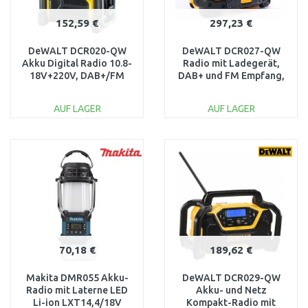
152,59 €
297,23 €
DeWALT DCR020-QW
DeWALT DCR027-QW
Akku Digital Radio 10.8-
Radio mit Ladegerät,
18V+220V, DAB+/FM
DAB+ und FM Empfang,
Bluetooth, XR (10,8
V/14V/18V)
AUF LAGER
AUF LAGER
IN DEN
IN DEN
WARENKORB
WARENKORB
Vergleichen
Vergleichen
70,18 €
189,62 €
Makita DMR055 Akku-
DeWALT DCR029-QW
Radio mit Laterne LED
Akku- und Netz
Li-ion LXT14,4/18V
Kompakt-Radio mit