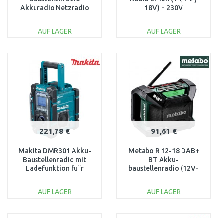
Akkuradio Netzradio
18V) + 230V
mit Ladefunktion
DAB+Bluetooth
AUF LAGER
AUF LAGER
IN DEN
IN DEN
WARENKORB
WARENKORB
Vergleichen
Vergleichen
221,78 €
91,61 €
Makita DMR301 Akku-
Metabo R 12-18 DAB+
Baustellenradio mit
BT Akku-
Ladefunktion fu¨r
baustellenradio (12V-
Makita CXT- und LXT-
18V) 600778850
Schiebeakkus
AUF LAGER
AUF LAGER
IN DEN
IN DEN
WARENKORB
WARENKORB