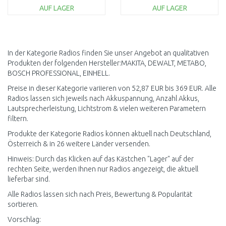
AUF LAGER
AUF LAGER
IN DEN
IN DEN
WARENKORB
WARENKORB
Vergleichen
Vergleichen
In der Kategorie Radios finden Sie unser Angebot an qualitativen
Produkten der folgenden Hersteller:MAKITA, DEWALT, METABO,
BOSCH PROFESSIONAL, EINHELL.
Preise in dieser Kategorie variieren von 52,87 EUR bis 369 EUR. Alle
Radios lassen sich jeweils nach Akkuspannung, Anzahl Akkus,
Lautsprecherleistung, Lichtstrom & vielen weiteren Parametern
filtern.
Produkte der Kategorie Radios können aktuell nach Deutschland,
Österreich & in 26 weitere Länder versenden.
Hinweis: Durch das Klicken auf das Kästchen "Lager" auf der
rechten Seite, werden Ihnen nur Radios angezeigt, die aktuell
lieferbar sind.
Alle Radios lassen sich nach Preis, Bewertung & Popularität
sortieren.
Vorschlag: