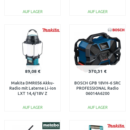
Bluetooth (ohne Akkus)
AUF LAGER
AUF LAGER
IN DEN
IN DEN
WARENKORB
WARENKORB
Vergleichen
Vergleichen
89,08 €
370,31 €
Makita DMR056 Akku-
BOSCH GPB 18VH-6 SRC
Radio mit Laterne Li-ion
PROFESSIONAL Radio
LXT 14,4/18V Z
06014A6200
AUF LAGER
AUF LAGER
IN DEN
IN DEN
WARENKORB
WARENKORB