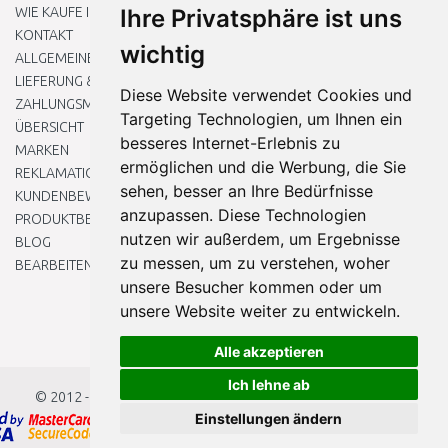
WIE KAUFE ICH EIN?
Ihre Privatsphäre ist uns
KONTAKT
wichtig
ALLGEMEINEN GESCHÄFTSBEDINGUNGEN
LIEFERUNG & ZAHLUNG
Diese Website verwendet Cookies und
ZAHLUNGSMETHODEN
Targeting Technologien, um Ihnen ein
ÜBERSICHT
besseres Internet-Erlebnis zu
MARKEN
ermöglichen und die Werbung, die Sie
REKLAMATIONEN UND RETOUREN
sehen, besser an Ihre Bedürfnisse
KUNDENBEWERTUNG
anzupassen. Diese Technologien
PRODUKTBEWERTUNG
nutzen wir außerdem, um Ergebnisse
BLOG
zu messen, um zu verstehen, woher
BEARBEITEN SIE MEINE COOKIE-EINSTELLUNGEN
unsere Besucher kommen oder um
unsere Website weiter zu entwickeln.
Alle akzeptieren
Ich lehne ab
© 2012 - 2026
Baumarkteu.at
Einstellungen ändern