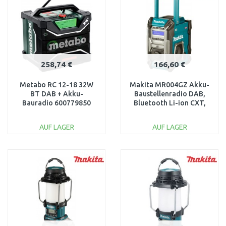
Vergleichen
Vergleichen
258,74 €
166,60 €
Metabo RC 12-18 32W
Makita MR004GZ Akku-
BT DAB + Akku-
Baustellenradio DAB,
Bauradio 600779850
Bluetooth Li-ion CXT,
LXT, XGT, 12V-40V Z
AUF LAGER
AUF LAGER
IN DEN
IN DEN
WARENKORB
WARENKORB
Vergleichen
Vergleichen