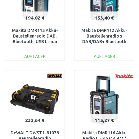
194,02 €
153,40 €
Makita DMR115 Akku-
Makita DMR112 Akku-
Baustellenradio DAB,
Baustellenradio s
Bluetooth, USB Li-ion
DAB/DAB+ Bluetooth
CXT
Li-ion 7,2V-18V
10,8/12V,LXT14,4/18V
AUF LAGER
AUF LAGER
IN DEN
IN DEN
WARENKORB
WARENKORB
Vergleichen
Vergleichen
232,64 €
115,27 €
DeWALT DWST1-81078
Makita DMR116 Akku
Baustellenradio
Radio Li-ion (14,4 V /