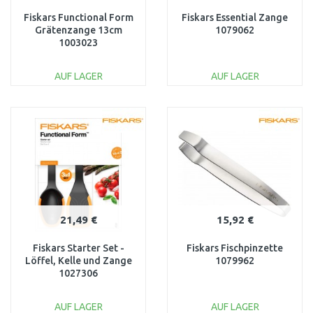
Fiskars Functional Form
Fiskars Essential Zange
Grätenzange 13cm
1079062
1003023
AUF LAGER
AUF LAGER
IN DEN
IN DEN
WARENKORB
WARENKORB
Vergleichen
Vergleichen
21,49 €
15,92 €
Fiskars Starter Set -
Fiskars Fischpinzette
Löffel, Kelle und Zange
1079962
1027306
AUF LAGER
AUF LAGER