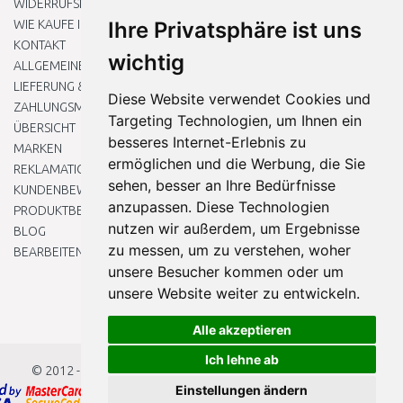
WIDERRUFSRECHT
WIE KAUFE ICH EIN?
Ihre Privatsphäre ist uns
KONTAKT
wichtig
ALLGEMEINEN GESCHÄFTSBEDINGUNGEN
LIEFERUNG & ZAHLUNG
Diese Website verwendet Cookies und
ZAHLUNGSMETHODEN
Targeting Technologien, um Ihnen ein
ÜBERSICHT
besseres Internet-Erlebnis zu
MARKEN
ermöglichen und die Werbung, die Sie
REKLAMATIONEN UND RETOUREN
sehen, besser an Ihre Bedürfnisse
KUNDENBEWERTUNG
anzupassen. Diese Technologien
PRODUKTBEWERTUNG
nutzen wir außerdem, um Ergebnisse
BLOG
zu messen, um zu verstehen, woher
BEARBEITEN SIE MEINE COOKIE-EINSTELLUNGEN
unsere Besucher kommen oder um
unsere Website weiter zu entwickeln.
Alle akzeptieren
Ich lehne ab
© 2012 - 2026
Baumarkteu.at
Einstellungen ändern