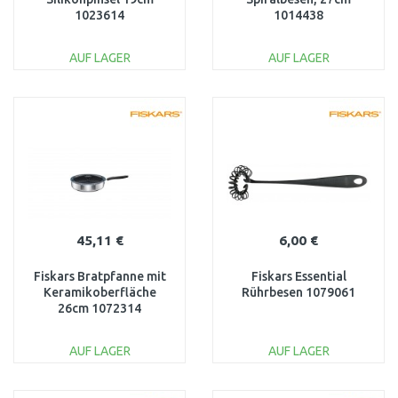
1023614
1014438
AUF LAGER
AUF LAGER
IN DEN
IN DEN
WARENKORB
WARENKORB
Vergleichen
Vergleichen
45,11 €
6,00 €
Fiskars Bratpfanne mit
Fiskars Essential
Keramikoberfläche
Rührbesen 1079061
26cm 1072314
AUF LAGER
AUF LAGER
IN DEN
IN DEN
WARENKORB
WARENKORB