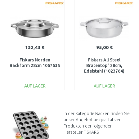
Vergleichen
Vergleichen
132,43 €
95,00 €
Fiskars Norden
Fiskars All Steel
Backform 28cm 1067635
Bratentopf 28cm,
Edelstahl (1023764)
1064749
AUF LAGER
AUF LAGER
IN DEN
IN DEN
WARENKORB
WARENKORB
Vergleichen
Vergleichen
In der Kategorie Backen finden Sie
unser Angebot an qualitativen
Produkten der folgenden
Hersteller:FISKARS.