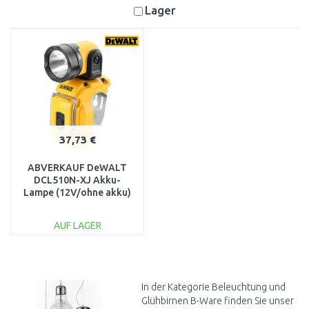
Lager
37,73 €
ABVERKAUF DeWALT
DCL510N-XJ Akku-
Lampe (12V/ohne akku)
OHNE ORIGINAL
VERPACKUNG
AUF LAGER
IN DEN
WARENKORB
Vergleichen
In der Kategorie Beleuchtung und
Glühbirnen B-Ware finden Sie unser