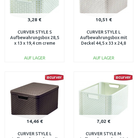
3,28 €
10,51 €
CURVER STYLE S
CURVER STYLE L
Aufbewahrungsbox 28,5
Aufbewahrungsbox mit
x 13 x 19,4 cm creme
Deckel 44,5 x 33 x 24,8
03614-885
cm creme 03619-885
AUF LAGER
AUF LAGER
IN DEN
IN DEN
WARENKORB
WARENKORB
Vergleichen
Vergleichen
14,46 €
7,02 €
CURVER STYLE L
CURVER STYLE M