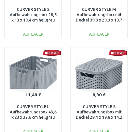
CURVER STYLE S
CURVER STYLE M
Aufbewahrungsbox 28,5
Aufbewahrungsbox mit
x 13 x 19,4 cm hellgrau
Deckel 39,3 x 29,3 x 18,7
03614-099
cm hellgrau 03618-099
AUF LAGER
AUF LAGER
IN DEN
IN DEN
WARENKORB
WARENKORB
Vergleichen
Vergleichen
11,48 €
8,90 €
CURVER STYLE L
CURVER STYLE S
Aufbewahrungsbox 43,6
Aufbewahrungsbox mit
x 23 x 32,6 cm hellgrau
Deckel 29,1 x 19,8 x 14,2
03616-099
cm hellgrau 03617-099
AUF LAGER
AUF LAGER