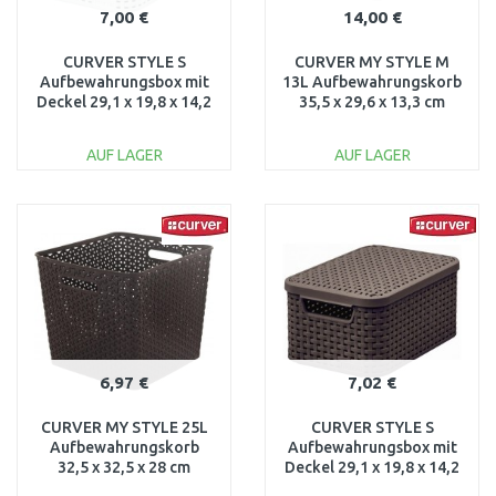
7,00 €
14,00 €
CURVER STYLE S
CURVER MY STYLE M
Aufbewahrungsbox mit
13L Aufbewahrungskorb
Deckel 29,1 x 19,8 x 14,2
35,5 x 29,6 x 13,3 cm
cm creme 03617-885
dunkelbraun 03611-210
AUF LAGER
AUF LAGER
IN DEN
IN DEN
WARENKORB
WARENKORB
Vergleichen
Vergleichen
6,97 €
7,02 €
CURVER MY STYLE 25L
CURVER STYLE S
Aufbewahrungskorb
Aufbewahrungsbox mit
32,5 x 32,5 x 28 cm
Deckel 29,1 x 19,8 x 14,2
dunkelbraun 03613-210
cm dunkelbraun 03617-