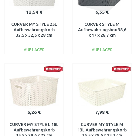
12,54 €
6,55 €
CURVER MY STYLE 25L
CURVER STYLE M
Aufbewahrungskorb
Aufbewahrungsbox 38,6
32,5 x 32,5 x 28 cm
x 17 x 28,7 cm
creme 03613-885
dunkelgrau 03615-308
AUF LAGER
AUF LAGER
IN DEN
IN DEN
WARENKORB
WARENKORB
Vergleichen
Vergleichen
5,26 €
7,98 €
CURVER MY STYLE L 18L
CURVER MY STYLE M
Aufbewahrungskorb
13L Aufbewahrungskorb
35,5 x 29,6 x 22 cm
35,5 x 29,6 x 13,3 cm