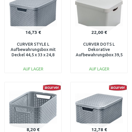
16,73 €
22,00 €
CURVER STYLE L
CURVER DOTS L
Aufbewahrungsbox mit
Dekorative
Deckel 44,5 x 33 x 24,8
Aufbewahrungsbox 39,5
cm hellgrau 03619-099
x 29,5 x 25 cm 04711-F52
AUF LAGER
AUF LAGER
IN DEN
IN DEN
WARENKORB
WARENKORB
Vergleichen
Vergleichen
8,20 €
12,78 €