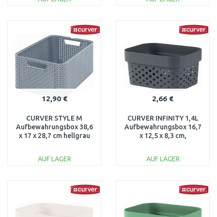
IN DEN
IN DEN
WARENKORB
WARENKORB
Vergleichen
Vergleichen
12,90 €
2,66 €
CURVER STYLE M
CURVER INFINITY 1,4L
Aufbewahrungsbox 38,6
Aufbewahrungsbox 16,7
x 17 x 28,7 cm hellgrau
x 12,5 x 8,3 cm,
03615-099
dunkelgrau 02036-G43
AUF LAGER
AUF LAGER
IN DEN
IN DEN
WARENKORB
WARENKORB
Vergleichen
Vergleichen