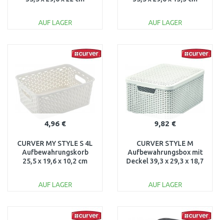
creme 03612-885
creme 03611-885
AUF LAGER
AUF LAGER
IN DEN
IN DEN
WARENKORB
WARENKORB
Vergleichen
Vergleichen
4,96 €
9,82 €
CURVER MY STYLE S 4L
CURVER STYLE M
Aufbewahrungskorb
Aufbewahrungsbox mit
25,5 x 19,6 x 10,2 cm
Deckel 39,3 x 29,3 x 18,7
creme 03610-885
cm creme 03618-885
AUF LAGER
AUF LAGER
IN DEN
IN DEN
WARENKORB
WARENKORB