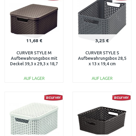
Vergleichen
Vergleichen
11,68 €
3,25 €
CURVER STYLE M
CURVER STYLE S
Aufbewahrungsbox mit
Aufbewahrungsbox 28,5
Deckel 39,3 x 29,3 x 18,7
x 13 x 19,4 cm
cm dunkelbraun 03618-
dunkelgrau 03614-308
210
AUF LAGER
AUF LAGER
IN DEN
IN DEN
WARENKORB
WARENKORB
Vergleichen
Vergleichen