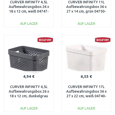
CURVER INFINITY 4,5L
CURVER INFINITY 11L
Aufbewahrungsbox 26 x
Aufbewahrungsbox 36 x
18 x 12 cm, weiß 04747-
27 x 14 cm, grün 04750-
040
S86
AUF LAGER
AUF LAGER
IN DEN
IN DEN
WARENKORB
WARENKORB
Vergleichen
Vergleichen
4,94 €
6,53 €
CURVER INFINITY 4,5L
CURVER INFINITY 17L
Aufbewahrungsbox 26 x
Aufbewahrungsbox 36 x
18 x 12 cm, dunkelgrau
27 x 22 cm, weiß 04740-
04747-G43
040
AUF LAGER
AUF LAGER