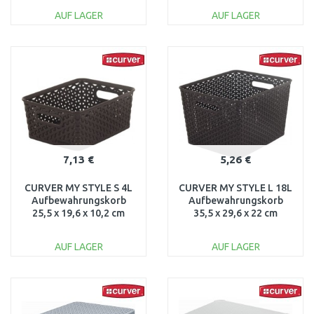
210
AUF LAGER
AUF LAGER
IN DEN
IN DEN
WARENKORB
WARENKORB
Vergleichen
Vergleichen
7,13 €
5,26 €
CURVER MY STYLE S 4L
CURVER MY STYLE L 18L
Aufbewahrungskorb
Aufbewahrungskorb
25,5 x 19,6 x 10,2 cm
35,5 x 29,6 x 22 cm
dunkebraun 03610-210
dunkelbraun 03612-210
AUF LAGER
AUF LAGER
IN DEN
IN DEN
WARENKORB
WARENKORB
Vergleichen
Vergleichen