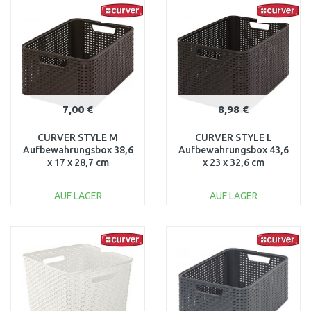
WARENKORB
WARENKORB
Vergleichen
Vergleichen
7,00 €
8,98 €
CURVER STYLE M
CURVER STYLE L
Aufbewahrungsbox 38,6
Aufbewahrungsbox 43,6
x 17 x 28,7 cm
x 23 x 32,6 cm
dunkelbraun 03615-210
dunkelbraun 03616-210
AUF LAGER
AUF LAGER
IN DEN
IN DEN
WARENKORB
WARENKORB
Vergleichen
Vergleichen