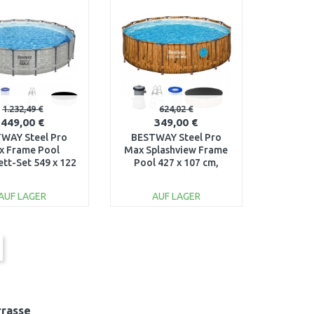
ARENKORB
WARENKORB
Vergleichen
Vergleichen
1.232,49 €
624,02 €
449,00 €
349,00 €
WAY Steel Pro
BESTWAY Steel Pro
x Frame Pool
Max Splashview Frame
tt-Set 549 x 122
Pool 427 x 107 cm,
mit Filterpumpe
Komplett-Set mit
5618Y
Filterpumpe 561
AUF LAGER
AUF LAGER
IN DEN
IN DEN
ARENKORB
WARENKORB
Vergleichen
Vergleichen
rrasse