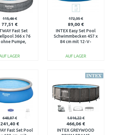
115,46 €
172,35 €
77,51 €
89,00 €
TWAY Fast Set
INTEX Easy Set Pool
ellpool 366 x 76
Schwimmbecken 457 x
 ohne Pumpe,
84 cm mit 12-V-
an-Optik 57443
Filteranlage 28158GN
AUF LAGER
AUF LAGER
IN DEN
IN DEN
ARENKORB
WARENKORB
Vergleichen
Vergleichen
648,87 €
1.016,22 €
241,40 €
466,06 €
Y Fast Set Pool
INTEX GREYWOOD