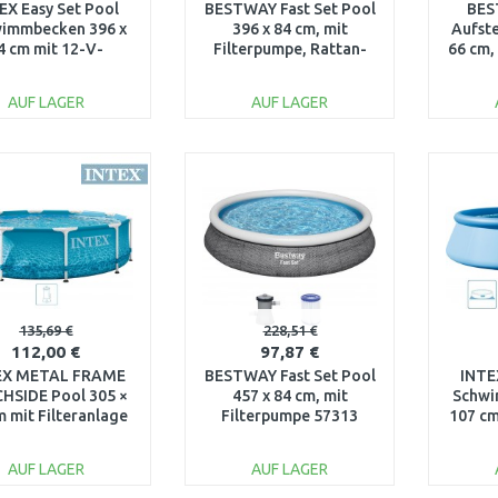
EX Easy Set Pool
BESTWAY Fast Set Pool
BES
immbecken 396 x
396 x 84 cm, mit
Aufste
4 cm mit 12-V-
Filterpumpe, Rattan-
66 cm,
eranlage 28142GN
Optik 57376
AUF LAGER
AUF LAGER
IN DEN
IN DEN
WARENKORB
WARENKORB
W
Vergleichen
Vergleichen
135,69 €
228,51 €
112,00 €
97,87 €
EX METAL FRAME
BESTWAY Fast Set Pool
INTE
HSIDE Pool 305 ×
457 x 84 cm, mit
Schwi
m mit Filteranlage
Filterpumpe 57313
107 cm
0–240V 28208NP
Filte
AUF LAGER
AUF LAGER