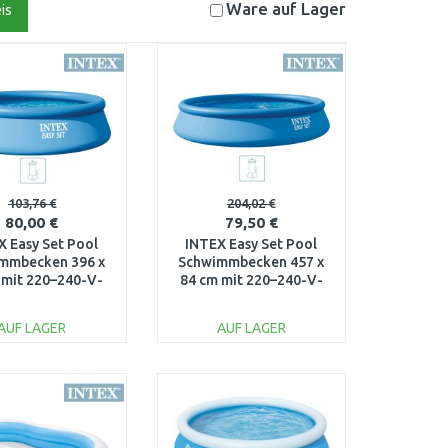
Ware auf
Lager
is
103,76 €
204,02 €
80,00 €
79,50 €
X Easy Set Pool
INTEX Easy Set Pool
mmbecken 396 x
Schwimmbecken 457 x
 mit 220–240-V-
84 cm mit 220–240-V-
ranlage 28142NP
Filteranlage 28158NP
AUF LAGER
AUF LAGER
IN DEN
IN DEN
ARENKORB
WARENKORB
Vergleichen
Vergleichen