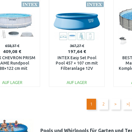
WARENKORB
WARENKORB
W
Vergleichen
Vergleichen
658,37 €
367,27 €
409,08 €
197,64 €
X CHEVRON PRISM
INTEX Easy Set Pool
BEST
RAME Rundpool
Pool 457 × 107 cm mit
Ma
88×122 cm mit
Filteranlage 12V
Komple
schenfilteranlage
26166GN
cm, 
0–240V 26746NP
AUF LAGER
AUF LAGER
IN DEN
IN DEN
WARENKORB
WARENKORB
W
1
2
>
>|
Vergleichen
Vergleichen
Pools und Whirlpools für Garten und Te