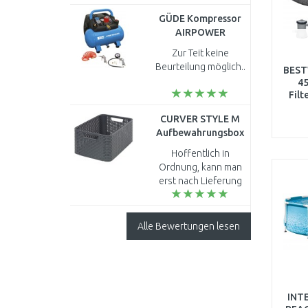
GÜDE Kompressor
AIRPOWER
190/08/6, 50089
Zur Teit keine
Beurteilung möglich..
BEST
45
Filt
CURVER STYLE M
Aufbewahrungsbox
38,6 x 17 x 28,7 cm
Hoffentlich in
dunkelgrau 03615-
Ordnung, kann man
308
erst nach Lieferung
sagen...
Alle Bewertungen lesen
INT