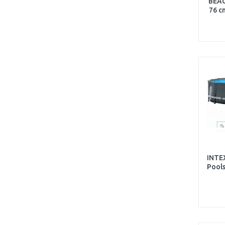
BEAC
76 c
INTE
Pool
filt