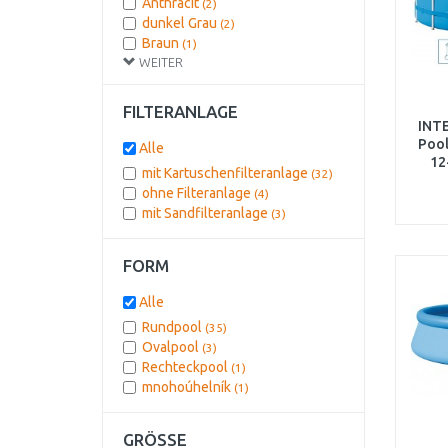
Anthracit
(2)
13365 l
(1)
dunkel Grau
(2)
13807 l
(1)
Braun
(1)
16805 l
(1)
WEITER
Grün
(1)
19156 l
(1)
Muster 4
(1)
23062 l
(1)
Rot
(1)
FILTERANLAGE
3077 l
(1)
Schwarz
(1)
INT
3200 l
(1)
hellgrau
Pool
(1)
Alle
3800 l
(1)
12
420 l
mit Kartuschenfilteranlage
(1)
(32)
7340 l
ohne Filteranlage
(1)
(4)
mit Sandfilteranlage
(3)
FORM
Alle
Rundpool
(35)
Ovalpool
(3)
Rechteckpool
(1)
mnohoúhelník
(1)
GRÖSSE