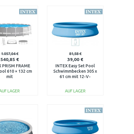
IN DEN
IN DEN
ARENKORB
WARENKORB
Vergleichen
Vergleichen
1.057,04 €
81,58 €
540,85 €
39,00 €
X PRISM FRAME
INTEX Easy Set Pool
ol 610 × 132 cm
Schwimmbecken 305 x
mit
61 cm mit 12-V-
chenfilteranlage
Filteranlage 28118GN
–240V 26756NP
AUF LAGER
AUF LAGER
IN DEN
IN DEN
ARENKORB
WARENKORB
Vergleichen
Vergleichen