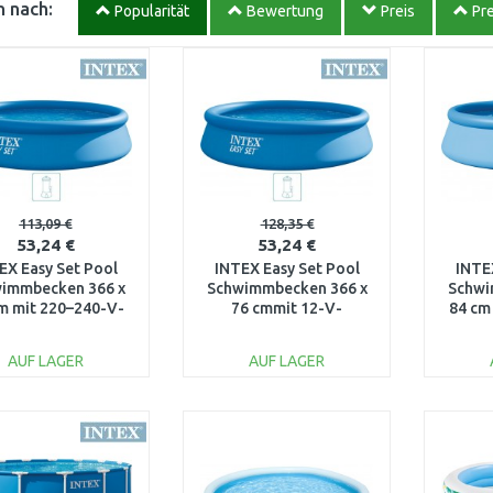
 nach:
Popularität
Bewertung
Preis
Pre
113,09 €
128,35 €
53,24 €
53,24 €
EX Easy Set Pool
INTEX Easy Set Pool
INTE
immbecken 366 x
Schwimmbecken 366 x
Schwi
m mit 220–240-V-
76 cmmit 12-V-
84 cm
eranlage 28132NP
Filteranlage 28132GN
Filte
AUF LAGER
AUF LAGER
IN DEN
IN DEN
WARENKORB
WARENKORB
W
Vergleichen
Vergleichen