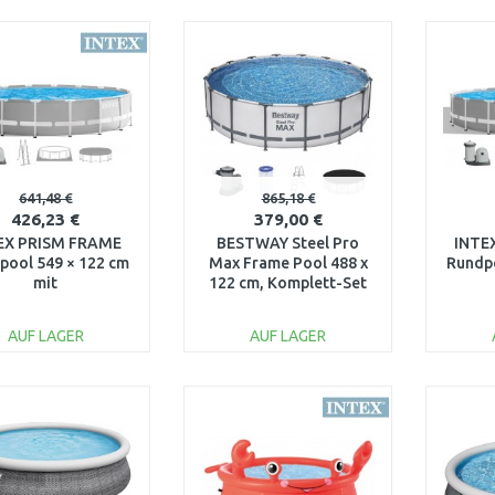
IN DEN
IN DEN
WARENKORB
WARENKORB
W
Vergleichen
Vergleichen
641,48 €
865,18 €
426,23 €
379,00 €
EX PRISM FRAME
BESTWAY Steel Pro
INTE
pool 549 × 122 cm
Max Frame Pool 488 x
Rundpo
mit
122 cm, Komplett-Set
schenfilteranlage
mit Filterpumpe 5612Z
Kartus
0–240V 26732NP
220
AUF LAGER
AUF LAGER
IN DEN
IN DEN
WARENKORB
WARENKORB
W
Vergleichen
Vergleichen