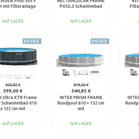
HSIDE Pool 305 ×
RECTANGULAR FRAME
457
m mit Filteranlage
POOLS Schwimmbad
Filt
12V 28208GN
975 x 488 x132cm
26378NP
AUF LAGER
AUF LAGER
IN DEN
IN DEN
WARENKORB
WARENKORB
W
Vergleichen
Vergleichen
925,82 €
819,26 €
599,00 €
540,85 €
X Ultra XTR Frame
INTEX PRISM FRAME
INTE
s Schwimmbad 610
Rundpool 610 × 132 cm
Rundpo
x 122 cm mit
mit
eranlage 26334GN
Kartuschenfilteranlage
Kartus
12V 26756GN
1
AUF LAGER
AUF LAGER
IN DEN
IN DEN