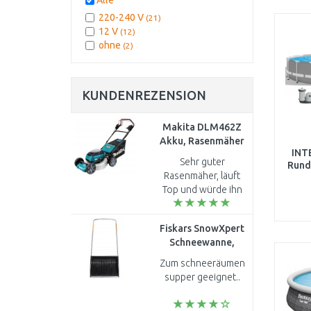
Alle
220-240 V
(21)
12 V
(12)
ohne
(2)
KUNDENREZENSION
Makita DLM462Z
Akku, Rasenmäher
INT
460mm Li-ion LXT
Sehr guter
Rund
2x18V (ohne Akku)
Rasenmäher, läuft
Top und würde ihn
Kartu
22
gerne nochmals
kaufen..
Fiskars SnowXpert
Schneewanne,
Breite: 720 mm
Zum schneeräumen
(143021) 1003470
supper geeignet..