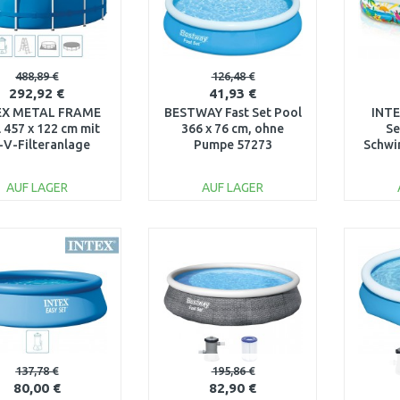
488,89 €
126,48 €
292,92 €
41,93 €
EX METAL FRAME
BESTWAY Fast Set Pool
INTE
 457 x 122 cm mit
366 x 76 cm, ohne
Se
-V-Filteranlage
Pumpe 57273
Schwi
28242GN
160 x
AUF LAGER
AUF LAGER
IN DEN
IN DEN
WARENKORB
WARENKORB
W
Vergleichen
Vergleichen
137,78 €
195,86 €
80,00 €
82,90 €