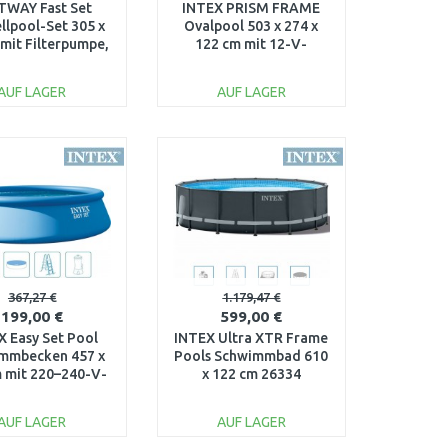
TWAY Fast Set
INTEX PRISM FRAME
llpool-Set 305 x
Ovalpool 503 x 274 x
 mit Filterpumpe,
122 cm mit 12-V-
blau 57458
Filteranlage 26796GN
AUF LAGER
AUF LAGER
IN DEN
IN DEN
ARENKORB
WARENKORB
Vergleichen
Vergleichen
367,27 €
1.179,47 €
199,00 €
599,00 €
X Easy Set Pool
INTEX Ultra XTR Frame
mmbecken 457 x
Pools Schwimmbad 610
 mit 220–240-V-
x 122 cm 26334
ranlage 26166NP
AUF LAGER
AUF LAGER