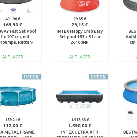
401,96 €
29,35 €
169,90 €
29,15 €
WAY Fast Set Pool
INTEX Happy Crab Easy
BES
7 x 107 cm, mit
Set pool 183 x 51 cm
Aufst
erpumpe, Rattan-
26100NP
cm,
Optik 57372
Ratt
AUF LAGER
AUF LAGER
IN DEN
IN DEN
WARENKORB
WARENKORB
W
Vergleichen
Vergleichen
159,21 €
1.913,68 €
112,00 €
1.590,00 €
EX METAL FRAME
INTEX ULTRA XTR
BESTWA