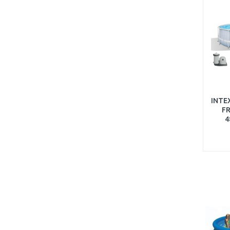
INTE
F
4
Kartu
22