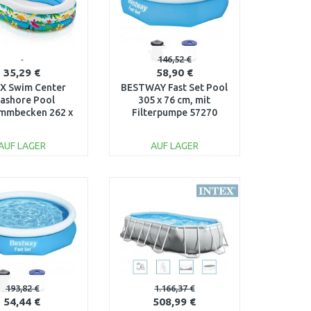
146,52 €
35,29 €
58,90 €
X Swim Center
BESTWAY Fast Set Pool
ashore Pool
305 x 76 cm, mit
mmbecken 262 x
Filterpumpe 57270
 46 cm 56490NP
AUF LAGER
AUF LAGER
IN DEN
IN DEN
ARENKORB
WARENKORB
Vergleichen
Vergleichen
193,82 €
1.166,37 €
54,44 €
508,99 €