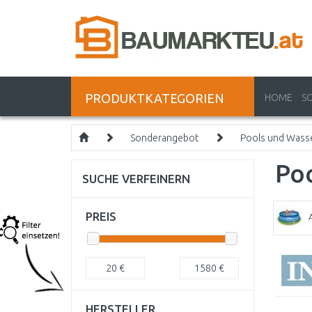
PRODUKTKATEGORIEN
HOME
S
Sonderangebot
Pools und Wass
Po
SUCHE VERFEINERN
PREIS
20
€
1580
€
HERSTELLER