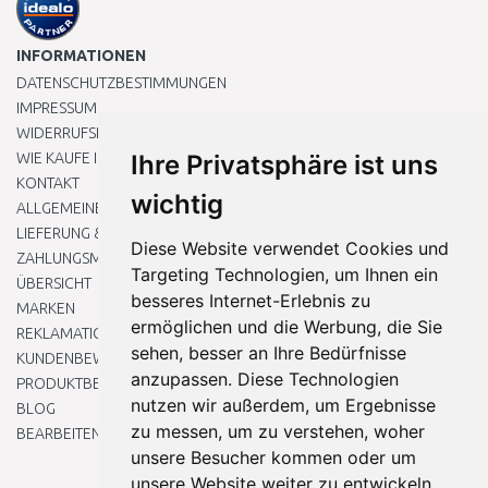
INFORMATIONEN
DATENSCHUTZBESTIMMUNGEN
IMPRESSUM
WIDERRUFSRECHT
WIE KAUFE ICH EIN?
Ihre Privatsphäre ist uns
KONTAKT
wichtig
ALLGEMEINEN GESCHÄFTSBEDINGUNGEN
LIEFERUNG & ZAHLUNG
Diese Website verwendet Cookies und
ZAHLUNGSMETHODEN
Targeting Technologien, um Ihnen ein
ÜBERSICHT
besseres Internet-Erlebnis zu
MARKEN
ermöglichen und die Werbung, die Sie
REKLAMATIONEN UND RETOUREN
sehen, besser an Ihre Bedürfnisse
KUNDENBEWERTUNG
anzupassen. Diese Technologien
PRODUKTBEWERTUNG
nutzen wir außerdem, um Ergebnisse
BLOG
zu messen, um zu verstehen, woher
BEARBEITEN SIE MEINE COOKIE-EINSTELLUNGEN
unsere Besucher kommen oder um
unsere Website weiter zu entwickeln.