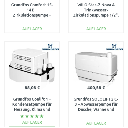
Grundfos Comfort 15-
WILO Star-Z Nova A
14 B –
Trinkwasser-
Zirkulationspumpe –
Zirkulationspumpe 1/2",
Warmwasser sofort
138 mm, 4132751
97989265
(4132761)
AUF LAGER
AUF LAGER
IN DEN
IN DEN
WARENKORB
WARENKORB
Vergleichen
Vergleichen
88,08 €
400,58 €
Grundfos Conlift 1 –
Grundfos SOLOLIFT2 C-
Kondensatpumpe für
3 – Abwasserpumpe für
Heizung, Klima und
Dusche, Wanne und
Gefriergeräte 97936156
Waschmaschine
97775317
AUF LAGER
AUF LAGER