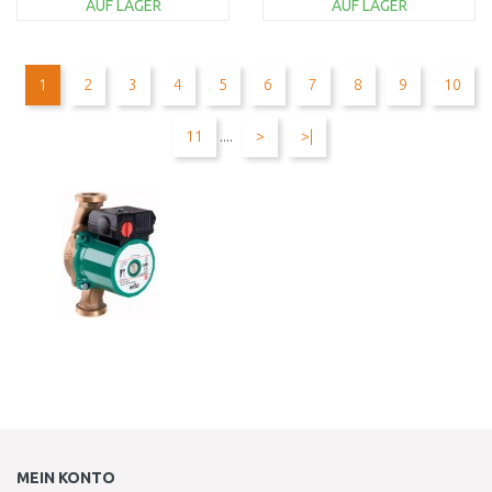
AUF LAGER
AUF LAGER
IN DEN
IN DEN
WARENKORB
WARENKORB
1
2
3
4
5
6
7
8
9
10
Vergleichen
Vergleichen
11
....
>
>|
MEIN KONTO