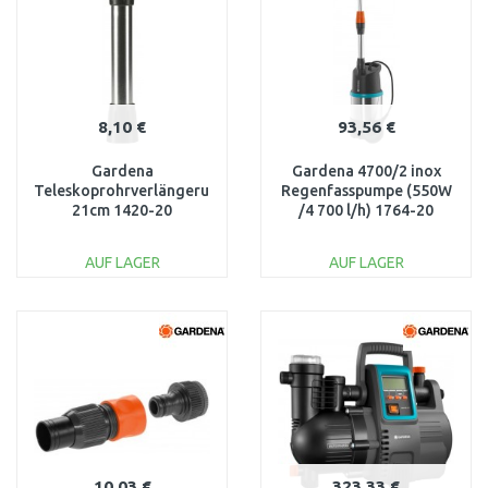
8,10 €
93,56 €
Gardena
Gardena 4700/2 inox
Teleskoprohrverlängerung,
Regenfasspumpe (550W
21cm 1420-20
/4 700 l/h) 1764-20
AUF LAGER
AUF LAGER
IN DEN
IN DEN
WARENKORB
WARENKORB
Vergleichen
Vergleichen
10,03 €
323,33 €