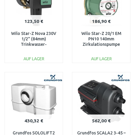
123,50 €
186,90 €
Wilo Star-Z Nova 230V
Wilo Star-Z 20/1 EM
1/2" (84mm)
PN10 140mm
Trinkwasser-
Zirkulationspumpe
Zirkulationspumpe
4028111
4132750
AUF LAGER
AUF LAGER
IN DEN
IN DEN
WARENKORB
WARENKORB
Vergleichen
Vergleichen
430,32 €
562,00 €
Grundfos SOLOLIFT2
Grundfos SCALA2 3-45 –