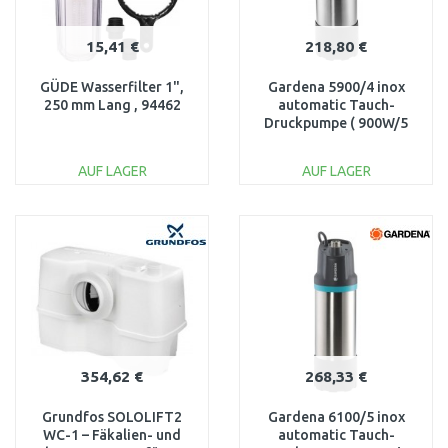
15,41 €
218,80 €
GÜDE Wasserfilter 1",
Gardena 5900/4 inox
250 mm Lang , 94462
automatic Tauch-
Druckpumpe ( 900W/5
900 l/h) 1771-61
AUF LAGER
AUF LAGER
IN DEN
IN DEN
WARENKORB
WARENKORB
Vergleichen
Vergleichen
354,62 €
268,33 €
Grundfos SOLOLIFT2
Gardena 6100/5 inox
WC-1 – Fäkalien- und
automatic Tauch-