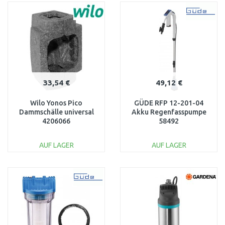
WARENKORB
WARENKORB
Vergleichen
Vergleichen
33,54 €
49,12 €
Wilo Yonos Pico
GÜDE RFP 12-201-04
Dammschälle universal
Akku Regenfasspumpe
4206066
58492
AUF LAGER
AUF LAGER
IN DEN
IN DEN
WARENKORB
WARENKORB
Vergleichen
Vergleichen