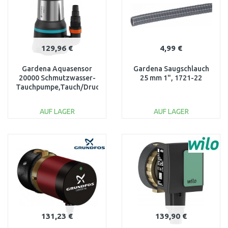
129,96 €
4,99 €
Gardena Aquasensor
Gardena Saugschlauch
20000 Schmutzwasser-
25 mm 1", 1721-22
Tauchpumpe,Tauch/Druckpumpe
(750W/20000l/h) 9044-
20
AUF LAGER
AUF LAGER
IN DEN
IN DEN
WARENKORB
WARENKORB
Vergleichen
Vergleichen
131,23 €
139,90 €