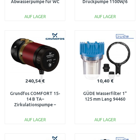
Abwasserpumpe für WC
Druckpumpe 1100W/6
und Waschbecken
100 l/h) 1773-61
97775314
AUF LAGER
AUF LAGER
IN DEN
IN DEN
WARENKORB
WARENKORB
Vergleichen
Vergleichen
240,54 €
10,40 €
Grundfos COMFORT 15-
GÜDE Wasserfilter 1"
14 B TA–
125 mm Lang 94460
Zirkulationspumpe –
Warmwasser sofort
97916757
AUF LAGER
AUF LAGER
IN DEN
IN DEN
WARENKORB
WARENKORB