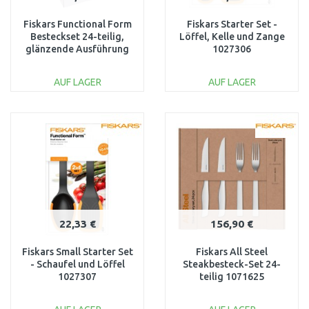
Fiskars Functional Form
Fiskars Starter Set -
Besteckset 24-teilig,
Löffel, Kelle und Zange
glänzende Ausführung
1027306
1071623
AUF LAGER
AUF LAGER
IN DEN
IN DEN
WARENKORB
WARENKORB
Vergleichen
Vergleichen
22,33 €
156,90 €
Fiskars Small Starter Set
Fiskars All Steel
- Schaufel und Löffel
Steakbesteck-Set 24-
1027307
teilig 1071625