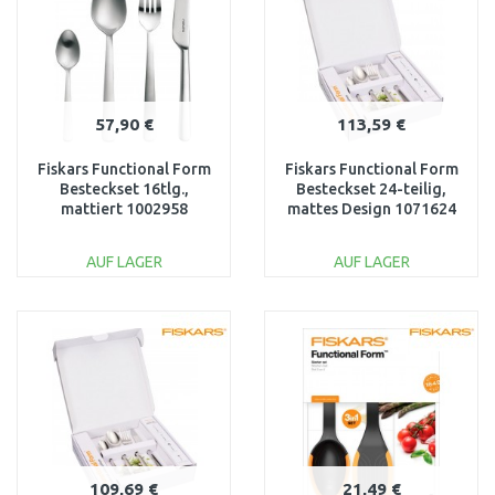
57,90 €
113,59 €
Fiskars Functional Form
Fiskars Functional Form
Besteckset 16tlg.,
Besteckset 24-teilig,
mattiert 1002958
mattes Design 1071624
AUF LAGER
AUF LAGER
IN DEN
IN DEN
WARENKORB
WARENKORB
Vergleichen
Vergleichen
109,69 €
21,49 €