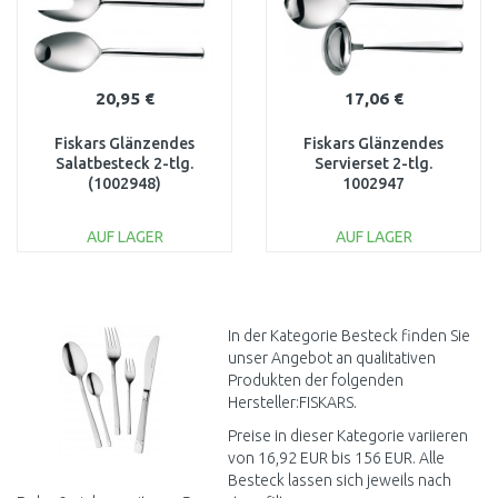
20,95 €
17,06 €
Fiskars Glänzendes
Fiskars Glänzendes
Salatbesteck 2-tlg.
Servierset 2-tlg.
(1002948)
1002947
AUF LAGER
AUF LAGER
IN DEN
IN DEN
WARENKORB
WARENKORB
Vergleichen
Vergleichen
In der Kategorie Besteck finden Sie
unser Angebot an qualitativen
Produkten der folgenden
Hersteller:FISKARS.
Preise in dieser Kategorie variieren
von 16,92 EUR bis 156 EUR. Alle
Besteck lassen sich jeweils nach