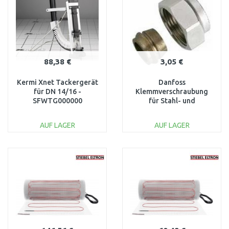
88,38 €
3,05 €
Kermi Xnet Tackergerät
Danfoss
für DN 14/16 -
Klemmverschraubung
SFWTG000000
für Stahl- und
Kupferrohr, G 3/4", 15
mm 013G4125
AUF LAGER
AUF LAGER
IN DEN
IN DEN
WARENKORB
WARENKORB
Vergleichen
Vergleichen