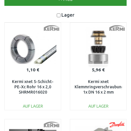
Lager
1,10 €
5,96 €
Kermi xnet 5-Schicht-
Kermi xnet
PE-Xc Rohr 16 x 2,0
Klemmringverschraubung
SHRMR016020
1x DN 16 x 2 mm
SFVZHKRV016
AUF LAGER
AUF LAGER
IN DEN
IN DEN
WARENKORB
WARENKORB
Vergleichen
Vergleichen