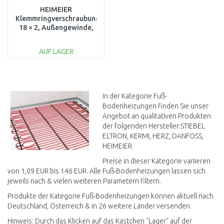
HEIMEIER
Klemmringverschraubung,
18 × 2, Außengewinde,
für Kunststoffrohre,
1311-18.351
AUF LAGER
IN DEN
WARENKORB
Vergleichen
In der Kategorie Fuß-
Bodenheizungen finden Sie unser
Angebot an qualitativen Produkten
der folgenden Hersteller:STIEBEL
ELTRON, KERMI, HERZ, DANFOSS,
HEIMEIER.
Preise in dieser Kategorie variieren
von 1,09 EUR bis 146 EUR. Alle Fuß-Bodenheizungen lassen sich
jeweils nach & vielen weiteren Parametern filtern.
Produkte der Kategorie Fuß-Bodenheizungen können aktuell nach
Deutschland, Österreich & in 26 weitere Länder versenden.
Hinweis: Durch das Klicken auf das Kästchen "Lager" auf der