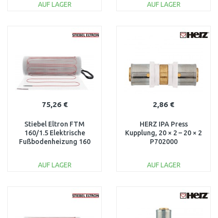
AUF LAGER
AUF LAGER
IN DEN
IN DEN
WARENKORB
WARENKORB
Vergleichen
Vergleichen
75,26 €
2,86 €
Stiebel Eltron FTM
HERZ IPA Press
160/1.5 Elektrische
Kupplung, 20 × 2 – 20 × 2
Fußbodenheizung 160
P702000
W/m2, 1,5 m2 205674
AUF LAGER
AUF LAGER
IN DEN
IN DEN
WARENKORB
WARENKORB
Vergleichen
Vergleichen