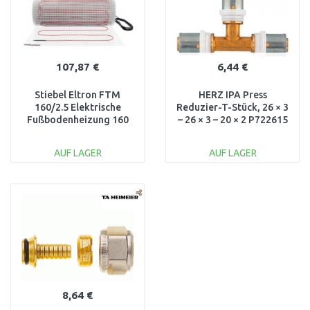
107,87 €
6,44 €
Stiebel Eltron FTM
HERZ IPA Press
160/2.5 Elektrische
Reduzier-T-Stück, 26 × 3
Fußbodenheizung 160
– 26 × 3 – 20 × 2 P722615
W/m2, 2,5 m2 205676
AUF LAGER
AUF LAGER
IN DEN
IN DEN
WARENKORB
WARENKORB
Vergleichen
Vergleichen
8,64 €