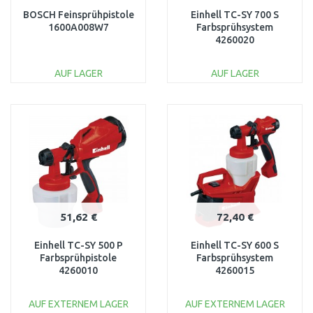
BOSCH Feinsprühpistole
Einhell TC-SY 700 S
1600A008W7
Farbsprühsystem
4260020
AUF LAGER
AUF LAGER
IN DEN
IN DEN
WARENKORB
WARENKORB
Vergleichen
Vergleichen
51,62 €
72,40 €
Einhell TC-SY 500 P
Einhell TC-SY 600 S
Farbsprühpistole
Farbsprühsystem
4260010
4260015
AUF EXTERNEM LAGER
AUF EXTERNEM LAGER