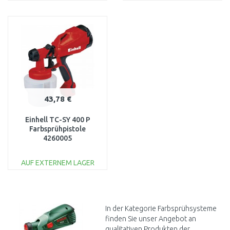
IN DEN
IN DEN
WARENKORB
WARENKORB
Vergleichen
Vergleichen
43,78 €
Einhell TC-SY 400 P
Farbsprühpistole
4260005
AUF EXTERNEM LAGER
IN DEN
WARENKORB
Vergleichen
In der Kategorie Farbsprühsysteme
finden Sie unser Angebot an
qualitativen Produkten der