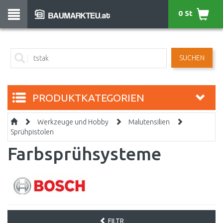
0 St
SUCHEN
PRODUKTKATEGORIEN
Werkzeuge und Hobby
Malutensilien
Sprühpistolen
Farbsprühsysteme
FILTR