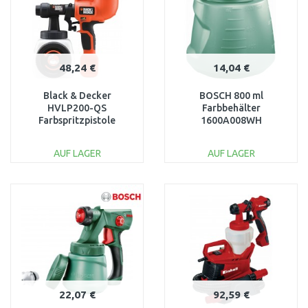
48,24 €
14,04 €
Black & Decker
BOSCH 800 ml
HVLP200-QS
Farbbehälter
Farbspritzpistole
1600A008WH
(400W/1200ml)
AUF LAGER
AUF LAGER
IN DEN
IN DEN
WARENKORB
WARENKORB
Vergleichen
Vergleichen
22,07 €
92,59 €