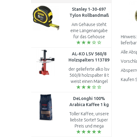
Stanley 1-30-697
Tylon Rollbandmaß
5m
Am Gehäuse steht
eine Längenangabe
für das Gehöuse
Hinweis:
selbst, in inch...
lieferbar
Alle Abs
AL-KO LSV 560/8
Holzspalters 113789
Vorschla
der gelieferte alko lsv
Absperrv
560/8 holzspalter 8 t
Kaufen S
weist einen Mängel
auf. der rechte
haltearm müsste so
DeLonghi 100%
wie der linke
Arabica Kaffee 1 kg
haltearm paralell zum
DLSC613
spal..
Toller Kaffee, unsere
liebste Sorte!! Super
Preis und mega
schnelle Lieferung!!