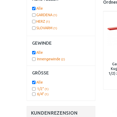
Ordnen
Alle
GARDENA
(1)
HERZ
(1)
SLOVARM
(1)
GEWINDE
Alle
Innengewinde
(2)
Ga
Kug
GRÖSSE
1/2)
Alle
1/2"
(1)
6/4"
(1)
KUNDENREZENSION