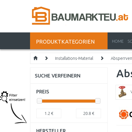
PRODUKTKATEGORIEN
HOME
S
Installations-Material
Absperrven
Ab
SUCHE VERFEINERN
PREIS
1.2
€
20.8
€
HERSTELLER