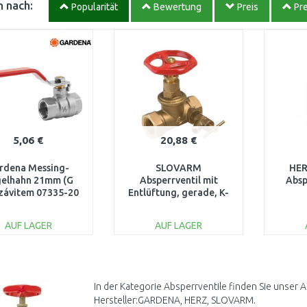
 nach:
Popularität
Bewertung
Preis
Pre
5,06 €
20,88 €
rdena Messing-
SLOVARM
HER
elhahn 21mm (G
Absperrventil mit
Absp
 závitem 07335-20
Entlüftung, gerade, K-
125T, 6/4", 411098
AUF LAGER
AUF LAGER
IN DEN
IN DEN
WARENKORB
WARENKORB
W
Vergleichen
Vergleichen
In der Kategorie Absperrventile finden Sie unser 
Hersteller:GARDENA, HERZ, SLOVARM.