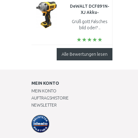
Jederzeit wieder!!
DeWALT DCF891N-
Danke!!..
XJ Akku-
Schlagschrauber
Grüß gott Falsches
(1/2"/ 813Nm) XR (
bild oder? ..
(18V/ ohne Akku
und Ladegerät)
Alle Bewertungen lesen
MEIN KONTO
MEIN KONTO
AUFTRAGSHISTORIE
NEWSLETTER