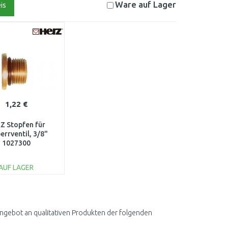
Ware auf
Lager
is
1,22 €
Z Stopfen für
errventil, 3/8"
1027300
AUF LAGER
IN DEN
ARENKORB
Vergleichen
Angebot an qualitativen Produkten der folgenden