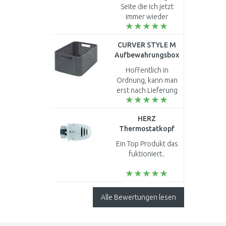
Druckluft-Tacker
Seite die ich jetzt
4137850
immer wieder
aufsuchen werde. Sie
ist jedem zu
CURVER STYLE M
empfehlen. ..
Aufbewahrungsbox
38,6 x 17 x 28,7 cm
Hoffentlich in
dunkelgrau 03615-
Ordnung, kann man
308
erst nach Lieferung
sagen...
HERZ
Thermostatkopf
"MINI klasic", mit
Ein Top Produkt das
Anschlussgewinde
fuktioniert..
M 28 x 1,5 1920030
Alle Bewertungen lesen