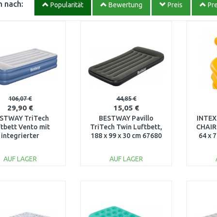
 nach:
Popularität
Bewertung
Preis
Pre
106,07 €
44,85 €
29,90 €
15,05 €
STWAY TriTech
BESTWAY Pavillo
INTEX
tbett Vento mit
TriTech Twin Luftbett,
CHAIR 
integrierter
188 x 99 x 30 cm 67680
64 x 
ropumpe, 191 x 97
x 46 cm 67628
AUF LAGER
AUF LAGER
IN DEN
IN DEN
WARENKORB
WARENKORB
W
Vergleichen
Vergleichen