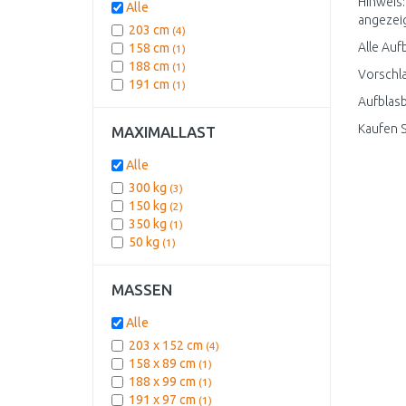
Hinweis:
Alle
angezeigt
203 cm
(4)
Alle Auf
158 cm
(1)
188 cm
(1)
Vorschla
191 cm
(1)
Aufblasb
Kaufen 
MAXIMALLAST
Alle
300 kg
(3)
150 kg
(2)
350 kg
(1)
50 kg
(1)
MASSEN
Alle
203 x 152 cm
(4)
158 x 89 cm
(1)
188 x 99 cm
(1)
191 x 97 cm
(1)