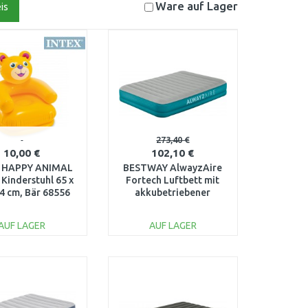
Ware auf
Lager
is
273,40 €
10,00 €
102,10 €
 HAPPY ANIMAL
BESTWAY AlwayzAire
Kinderstuhl 65 x
Fortech Luftbett mit
74 cm, Bär 68556
akkubetriebener
Doppelpumpe 203 x 152
x 36cm 69078
AUF LAGER
AUF LAGER
IN DEN
IN DEN
ARENKORB
WARENKORB
Vergleichen
Vergleichen