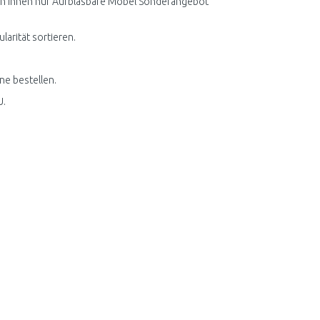
rden Ihnen nur Aufblasbare Möbel Sonderangebot
arität sortieren.
ne bestellen.
U.