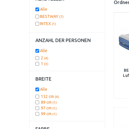
Ordnen
Alle
BESTWAY
(7)
INTEX
(1)
ANZAHL DER PERSONEN
Alle
2
(4)
1
(3)
BE
Luf
BREITE
Elekt
Alle
152 cm
(4)
89 cm
(1)
97 cm
(1)
99 cm
(1)
FARBE