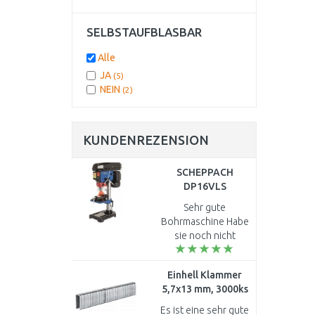
SELBSTAUFBLASBAR
Alle
JA
(5)
NEIN
(2)
KUNDENREZENSION
SCHEPPACH
DP16VLS
Bohrmaschine
Sehr gute
5906810901
Bohrmaschine Habe
sie noch nicht
ausprobiert ..
Einhell Klammer
5,7x13 mm, 3000ks
Zubehör für
Es ist eine sehr gute