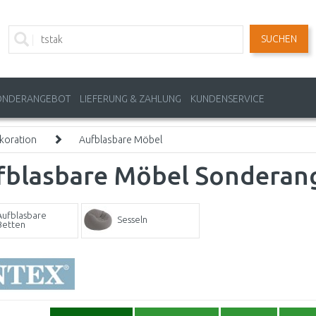
SUCHEN
ONDERANGEBOT
LIEFERUNG & ZAHLUNG
KUNDENSERVICE
koration
Aufblasbare Möbel
fblasbare Möbel Sonderan
Aufblasbare
Sesseln
Betten