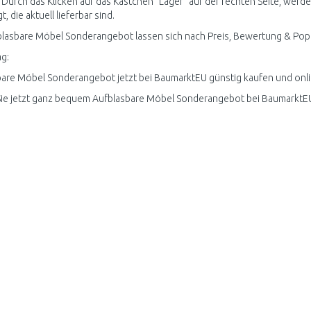
 Durch das Klicken auf das Kästchen "Lager" auf der rechten Seite, we
, die aktuell lieferbar sind.
blasbare Möbel Sonderangebot lassen sich nach Preis, Bewertung & Popul
g:
are Möbel Sonderangebot jetzt bei BaumarktEU günstig kaufen und onli
Sie jetzt ganz bequem Aufblasbare Möbel Sonderangebot bei BaumarktE