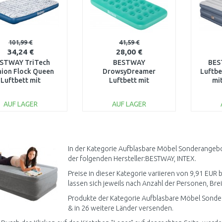
101,99 €
41,59 €
34,24 €
28,00 €
STWAY TriTech
BESTWAY
BES
hion Flock Queen
DrowsyDreamer
Luftb
Luftbett mit
Luftbett mit
mit
ktropumpe, 203 x
Handpumpe, 158 x 89 x
Elek
2 x 30 cm 67836
18 cm, grün 67918
152
AUF LAGER
AUF LAGER
IN DEN
IN DEN
WARENKORB
WARENKORB
W
Vergleichen
Vergleichen
In der Kategorie Aufblasbare Möbel Sonderangebo
der folgenden Hersteller:BESTWAY, INTEX.
Preise in dieser Kategorie variieren von 9,91 EUR
lassen sich jeweils nach Anzahl der Personen, Brei
Produkte der Kategorie Aufblasbare Möbel Sonde
& in 26 weitere Länder versenden.