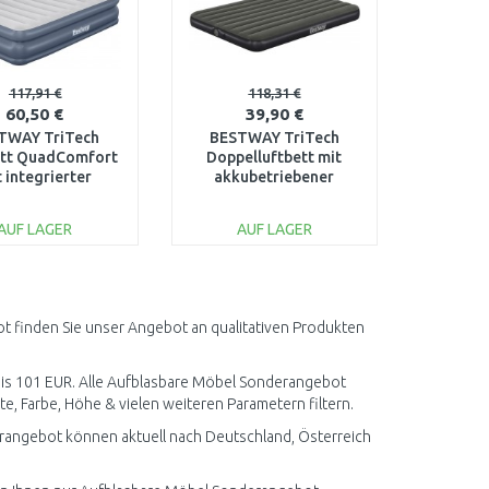
117,91 €
118,31 €
60,50 €
39,90 €
TWAY TriTech
BESTWAY TriTech
ett QuadComfort
Doppelluftbett mit
 integrierter
akkubetriebener
tropumpe,203 x
Elektropumpe, 203 x
 x 51 cm 67925
152 x 25 cm 6716S
AUF LAGER
AUF LAGER
IN DEN
IN DEN
ARENKORB
WARENKORB
Vergleichen
Vergleichen
t finden Sie unser Angebot an qualitativen Produkten
 bis 101 EUR. Alle Aufblasbare Möbel Sonderangebot
te, Farbe, Höhe & vielen weiteren Parametern filtern.
rangebot können aktuell nach Deutschland, Österreich