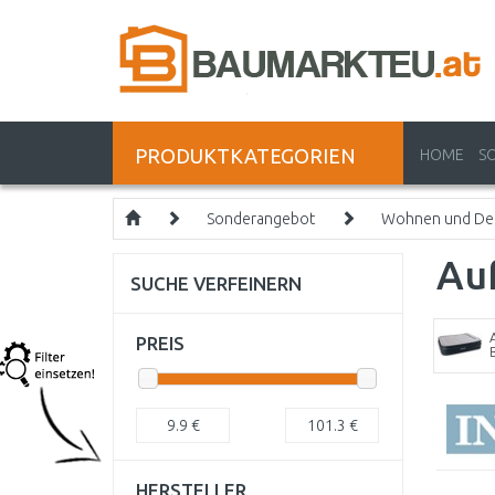
PRODUKTKATEGORIEN
HOME
S
Sonderangebot
Wohnen und De
Au
SUCHE VERFEINERN
PREIS
9.9
€
101.3
€
HERSTELLER