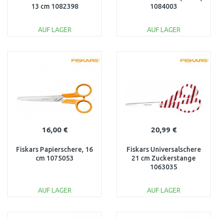
13 cm 1082398
1084003
AUF LAGER
AUF LAGER
IN DEN
IN DEN
WARENKORB
WARENKORB
Vergleichen
Vergleichen
16,00 €
20,99 €
Fiskars Papierschere, 16
Fiskars Universalschere
cm 1075053
21 cm Zuckerstange
1063035
AUF LAGER
AUF LAGER
IN DEN
IN DEN
WARENKORB
WARENKORB