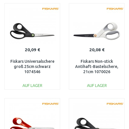
WARENKORB
WARENKORB
Vergleichen
Vergleichen
20,09 €
20,08 €
Fiskars Universalschere
Fiskars Non-stick
groß 25cm schwarz
Antihaft-Bastelschere,
1074546
21cm 1070026
AUF LAGER
AUF LAGER
IN DEN
IN DEN
WARENKORB
WARENKORB
Vergleichen
Vergleichen