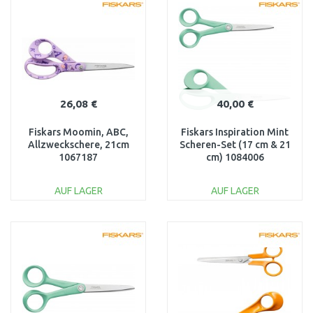
Vergleichen
Vergleichen
26,08 €
40,00 €
Fiskars Moomin, ABC,
Fiskars Inspiration Mint
Allzweckschere, 21cm
Scheren-Set (17 cm & 21
1067187
cm) 1084006
AUF LAGER
AUF LAGER
IN DEN
IN DEN
WARENKORB
WARENKORB
Vergleichen
Vergleichen