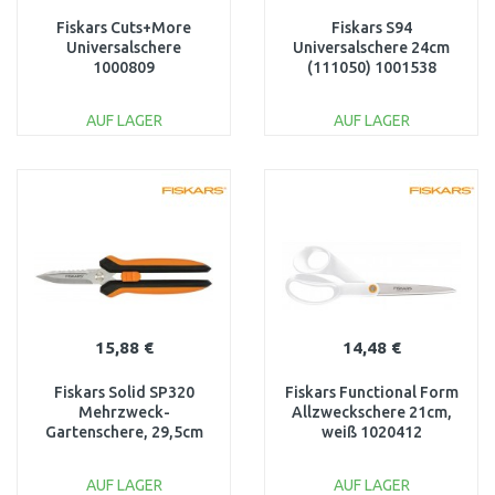
Fiskars Cuts+More
Fiskars S94
Universalschere
Universalschere 24cm
1000809
(111050) 1001538
AUF LAGER
AUF LAGER
IN DEN
IN DEN
WARENKORB
WARENKORB
Vergleichen
Vergleichen
15,88 €
14,48 €
Fiskars Solid SP320
Fiskars Functional Form
Mehrzweck-
Allzweckschere 21cm,
Gartenschere, 29,5cm
weiß 1020412
1063328
AUF LAGER
AUF LAGER