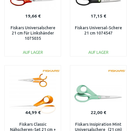
19,66 €
17,15 €
Fiskars Universalschere
Fiskars Universal-Schere
21 cm für Linkshänder
21 cm 1074547
1075035
AUF LAGER
AUF LAGER
IN DEN
IN DEN
WARENKORB
WARENKORB
Vergleichen
Vergleichen
44,99 €
22,00 €
Fiskars Classic
Fiskars Insipiration Mint
Nähscheren-Set 21 cm +
Universalschere (21 cm)