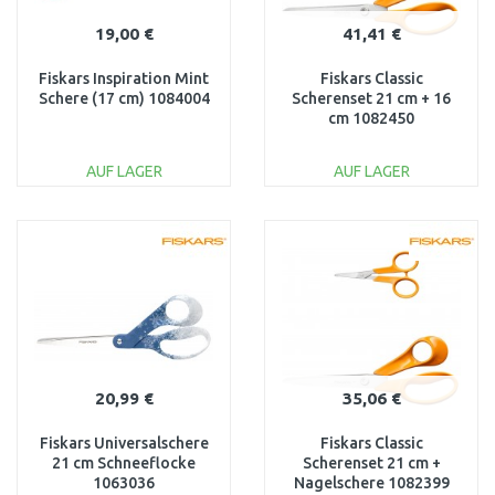
19,00 €
41,41 €
Fiskars Inspiration Mint
Fiskars Classic
Schere (17 cm) 1084004
Scherenset 21 cm + 16
cm 1082450
AUF LAGER
AUF LAGER
IN DEN
IN DEN
WARENKORB
WARENKORB
Vergleichen
Vergleichen
20,99 €
35,06 €
Fiskars Universalschere
Fiskars Classic
21 cm Schneeflocke
Scherenset 21 cm +
1063036
Nagelschere 1082399