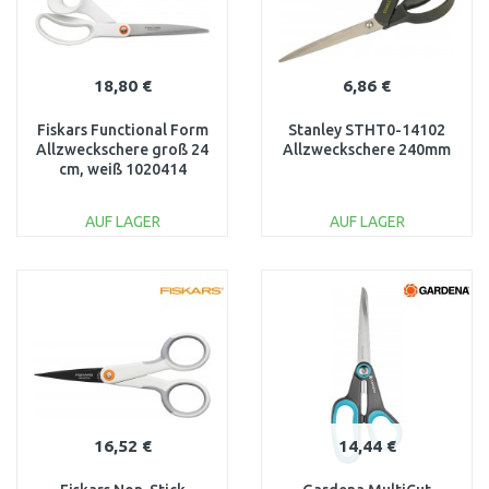
18,80 €
6,86 €
Fiskars Functional Form
Stanley STHT0-14102
Allzweckschere groß 24
Allzweckschere 240mm
cm, weiß 1020414
AUF LAGER
AUF LAGER
IN DEN
IN DEN
WARENKORB
WARENKORB
Vergleichen
Vergleichen
16,52 €
14,44 €