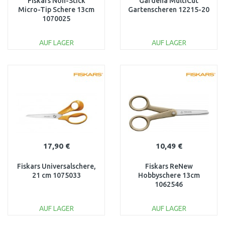
Fiskars Non-Stick
Gardena MultiCut
Micro-Tip Schere 13cm
Gartenscheren 12215-20
1070025
AUF LAGER
AUF LAGER
IN DEN
IN DEN
WARENKORB
WARENKORB
Vergleichen
Vergleichen
17,90 €
10,49 €
Fiskars Universalschere,
Fiskars ReNew
21 cm 1075033
Hobbyschere 13cm
1062546
AUF LAGER
AUF LAGER
IN DEN
IN DEN