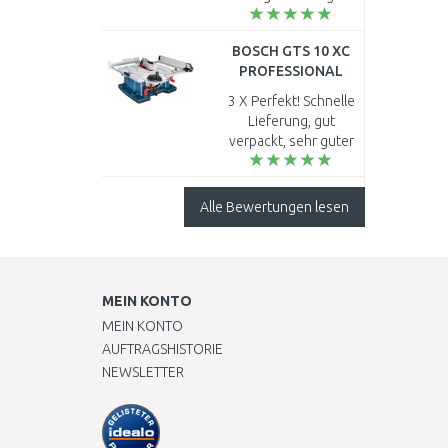
heizpatrone nach 6
jahren wahr
BOSCH GTS 10 XC
kaputtgegangen
PROFESSIONAL
neue patrone
Tischsäge
bestellt neue filter g..
3 X Perfekt! Schnelle
0601B30400
Lieferung, gut
verpackt, sehr guter
Preis!!!! Also was will
man mehr? Trotz
derzeitigen
Alle Bewertungen lesen
Lieferproblemen
wegen Corona...
MEIN KONTO
MEIN KONTO
AUFTRAGSHISTORIE
NEWSLETTER