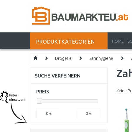
PRODUKTKATEGORIEN
HOME
S
Drogerie
Zahnhygiene
Za
SUCHE VERFEINERN
Keine Pr
PREIS
0
€
0
€