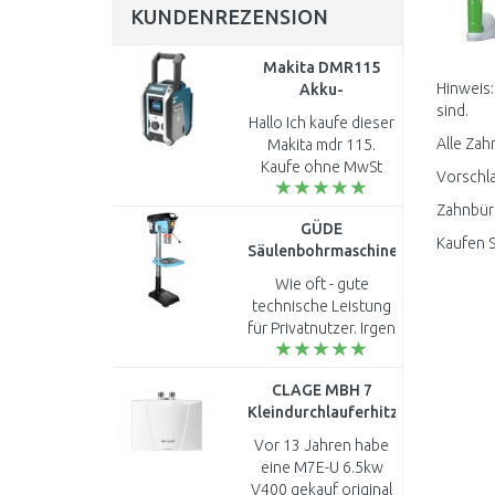
KUNDENREZENSION
Makita DMR115
Hinweis:
Akku-
sind.
Baustellenradio
Hallo Ich kaufe dieser
DAB, Bluetooth,
Alle Zah
Makita mdr 115.
USB Li-ion CXT
Kaufe ohne MwSt
Vorschla
10,8/12V,LXT14,4/18V
weil ich eine Steur
Zahnbürs
Nummer habe in
GÜDE
Frankreich. Was
Kaufen S
Säulenbohrmaschine
kostet diser Radion
GSB 32 55435 400
mit Versand. ..
Wie oft - gute
Volt
technische Leistung
Standbohrmaschine
für Privatnutzer. Irgen
55435
welche Kleinigkeiten
sind immer etwas
CLAGE MBH 7
nachzuarbeiten,
Kleindurchlauferhitzer
nachzurüsten - aber
6,5 kW 2 x 400 V
der pr..
Vor 13 Jahren habe
1500-16007
eine M7E-U 6.5kw
V400 gekauf original