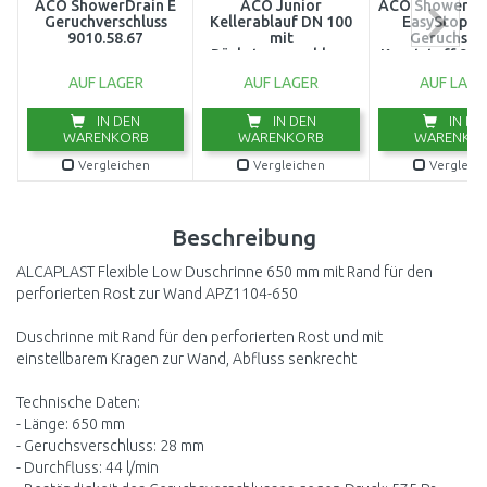
ACO ShowerDrain E
ACO Junior
ACO ShowerDra
Geruchverschluss
Kellerablauf DN 100
EasyStop D
9010.58.67
mit
Geruchsto
Rückstauverschluss,
Kunststoff 901
Schlitzrost aus
AUF LAGER
AUF LAGER
AUF LAGE
Kunststoff
IN DEN
IN DEN
IN DE
WARENKORB
WARENKORB
WARENKO
Vergleichen
Vergleichen
Vergleic
Beschreibung
ALCAPLAST Flexible Low Duschrinne 650 mm mit Rand für den
perforierten Rost zur Wand APZ1104-650
Duschrinne mit Rand für den perforierten Rost und mit
einstellbarem Kragen zur Wand, Abfluss senkrecht
Technische Daten:
- Länge: 650 mm
- Geruchsverschluss: 28 mm
- Durchfluss: 44 l/min