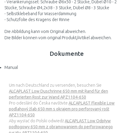
- Verankerungsset: Schraube Ø6x50 - 2 Stücke, Dübel Ø10 - 2
Stücke, Schraube Ø4,2x38 - 3 Stücke, Dübel Ø8 - 3 Stücke
- Selbstklebeband für Wasserdämmung
- Schutzfolie des Kragens der Rinne
Die Abbildung kann vom Original abweichen.
Die Bilder können vom original Produkt/Artikel abweichen.
Dokumente
Manual
Um nach Deutschland zu versenden, besuchen Sie
ALCAPLAST Low Duschrinne 650 mm mit Rand für den
perforierten Rost zur Wand APZ1104-650
Pro odeslání do Česka navštivte
ALCAPLAST Flexible Low
podlahový žlab 650 mm s okrajem pro perforovaný rošt
APZ1104-650
Aby wysłać do Polski odwiedź
ALCAPLAST Low Odpływ
podłogowy 650 mm z obramowaniem do perforowanego
rusztu APZ1104-650