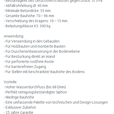
- Beständigkeit des Geruchsverschlusses gegen Druck: 575 Pa
- Abfallrohrleitung Ø: 40 mm
- Minimale Betondicke: 55 mm
- Gesamte Bauhöhe: 70 – 96 mm
- Verschiebung des Kragens: 10 – 15 mm
- Belastungsklasse K3: 300 kg
Anwendung:
- Für Verwendung in den Gebäuden
- Für Holzbauten und montierte Bauten
- Für Duschenentwässerung in der Bodenebene
- Für Bestückung direkt an Wand
- Für perforierte rostfreie Roste
- Für barrierefreien Zugang
- Für Stellen mit beschränkter Bauhöhe des Bodens
Vorteile:
- Hoher Wasserdurchfluss (bis 68 l/min)
- Perfekt reinigungsbeständigter Siphon
- Niedrige Bauhöhe
- Eine umfassende Palette von technischen und Design-Lösungen
- Exklusiver Zubehör
- 25 Jahre Garantie