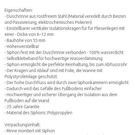
Eigenschaften:
- Duschrinne aus rostfreiem Stahl (Material veredelt durch Beizen
und Passivierung, elektrochemisches Polieren)
- Einstellbarer vertikaler Isolationskragen für für Fliesenlegen mit
einer - Dicke von 6–12 mm
- Bauhöhe von 55 mm
- Höhenverstellbar
- Siphon fest mit der Duschrinne verbunden - 100% wasserdicht
- Selbstklebeband für hochwertige Wasserdämmung
- Siphon ermöglicht die perfekte Reinhaltung, bis zum Abflussrohr
- Der Kragen und Ablauf sind mit Folie, die Wanne mit
Polystyroleinlage geschützt
- Der hohe Durchfluss wird durch zwei Siphonkammern ermöglicht
- Dadurch wird das Gefälle des Fußbodens einfacher
- Hochwertiger und sicherer Übergang der Isolation aus dem
Fußboden auf die Wand
- 25 Jahre Garantie
- Material des Siphons: Polypropylen
Verpackungsinhalt:
- Rinne montiert mit Siphon