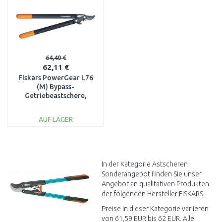
64,40 €
62,11 €
Fiskars PowerGear L76
(M) Bypass-
Getriebeastschere,
55,7cm (112300)
1001553
AUF LAGER
IN DEN
WARENKORB
Vergleichen
In der Kategorie Astscheren
Sonderangebot finden Sie unser
Angebot an qualitativen Produkten
der folgenden Hersteller:FISKARS.
Preise in dieser Kategorie variieren
von 61,59 EUR bis 62 EUR. Alle