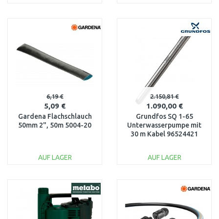
IN DEN
IN DEN
WARENKORB
WARENKORB
Vergleichen
Vergleichen
6,19 €
2.150,81 €
5,09 €
1.090,00 €
Gardena Flachschlauch
Grundfos SQ 1-65
50mm 2", 50m 5004-20
Unterwasserpumpe mit
30 m Kabel 96524421
AUF LAGER
AUF LAGER
IN DEN
IN DEN
WARENKORB
WARENKORB
Vergleichen
Vergleichen