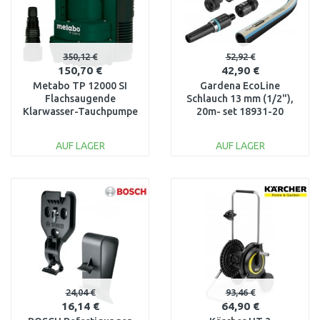
350,12 €
52,92 €
150,70 €
42,90 €
Metabo TP 12000 SI
Gardena EcoLine
Flachsaugende
Schlauch 13 mm (1/2"),
Klarwasser-Tauchpumpe
20m- set 18931-20
(600W/11700l/h)
0251200009
AUF LAGER
AUF LAGER
IN DEN
IN DEN
WARENKORB
WARENKORB
Vergleichen
Vergleichen
24,04 €
93,46 €
16,14 €
64,90 €