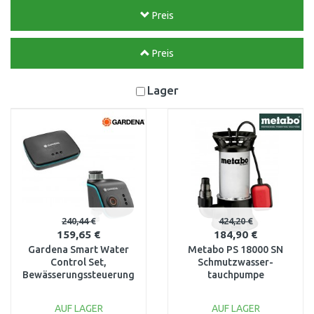
Preis
Preis
Lager
240,44 €
424,20 €
159,65 €
184,90 €
Gardena Smart Water
Metabo PS 18000 SN
Control Set,
Schmutzwasser-
Bewässerungssteuerung
tauchpumpe
19103-20
(18000l/h/1100W)
0251800000
AUF LAGER
AUF LAGER