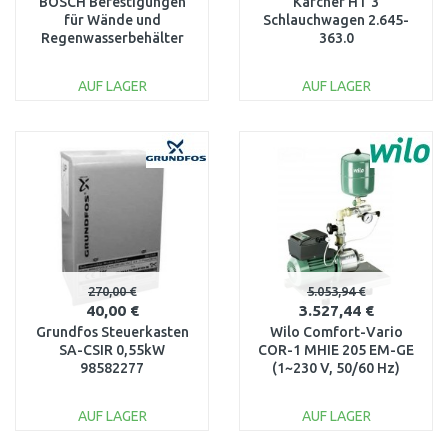
BOSCH Befestigungen
Kärcher HT 3
für Wände und
Schlauchwagen 2.645-
Regenwasserbehälter
363.0
F016800618
AUF LAGER
AUF LAGER
IN DEN
IN DEN
WARENKORB
WARENKORB
Vergleichen
Vergleichen
270,00 €
5.053,94 €
40,00 €
3.527,44 €
Grundfos Steuerkasten
Wilo Comfort-Vario
SA-CSIR 0,55kW
COR-1 MHIE 205 EM-GE
98582277
(1~230 V, 50/60 Hz)
2521450
AUF LAGER
AUF LAGER
IN DEN
IN DEN