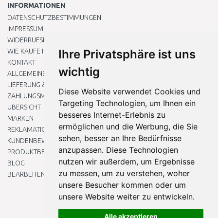
INFORMATIONEN
DATENSCHUTZBESTIMMUNGEN
IMPRESSUM
WIDERRUFSRECHT
WIE KAUFE ICH EIN?
Ihre Privatsphäre ist uns
KONTAKT
wichtig
ALLGEMEINEN GESCHÄFTSBEDINGUNGEN
LIEFERUNG & ZAHLUNG
Diese Website verwendet Cookies und
ZAHLUNGSMETHODEN
Targeting Technologien, um Ihnen ein
ÜBERSICHT
besseres Internet-Erlebnis zu
MARKEN
ermöglichen und die Werbung, die Sie
REKLAMATIONEN UND RETOUREN
sehen, besser an Ihre Bedürfnisse
KUNDENBEWERTUNG
anzupassen. Diese Technologien
PRODUKTBEWERTUNG
nutzen wir außerdem, um Ergebnisse
BLOG
zu messen, um zu verstehen, woher
BEARBEITEN SIE MEINE COOKIE-EINSTELLUNGEN
unsere Besucher kommen oder um
unsere Website weiter zu entwickeln.
Alle akzeptieren