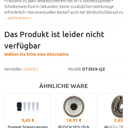
• Passend zu allen Winkelschleifern mit M14 Antriebsspindel •
Scheibenwechsel in Sekunden, keine zusätzlichen Werkzeuge
erforderlich • Bei eventuellen Bedarf auch mit Stirnlochschlüssel zu
...
weiterlesen »
Das Produkt ist leider nicht
verfügbar
Wählen Sie bitte eine Alternative
Hersteller:
DEWALT
Modell:
DT3559-QZ
ÄHNLICHE WARE
9,65 €
18,91 €
2,65 €
Dremel Spannzangen
BOSCH SDS click
Makita 2245