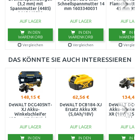
(3,2 mm) mit
Schnellspannmutter 14
Flanschmutter
Spannmutter (4485)
mm 1603340031
45 mm 952
2615448532
AUF LAGER
AUF LAGER
AUF LAGE
IN DEN
IN DEN
IN DE
WARENKORB
WARENKORB
WARENKO
Vergleichen
Vergleichen
Vergleic
DAS KÖNNTE SIE AUCH INTERESSIEREN
148,15 €
62,56 €
134,42 
DeWALT DCG405NT-
DeWALT DCB184-XJ
DeWALT DCG4
XJ Akku-
Ersatz Akku XR
Akku-Winkelsc
Winkelschleifer
(5,0Ah/18V)
XR (18V/125m
125mm XR (18V/ohne
Akku)
akku) Tstak
AUF LAGER
AUF LAGER
AUF LAGE
IN DEN
IN DEN
IN DE