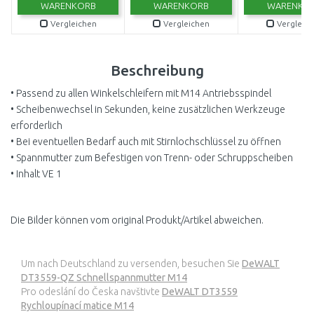
WARENKORB
WARENKORB
WARENKO
Vergleichen
Vergleichen
Vergleic
Beschreibung
• Passend zu allen Winkelschleifern mit M14 Antriebsspindel
• Scheibenwechsel in Sekunden, keine zusätzlichen Werkzeuge
erforderlich
• Bei eventuellen Bedarf auch mit Stirnlochschlüssel zu öffnen
• Spannmutter zum Befestigen von Trenn- oder Schruppscheiben
• Inhalt VE 1
Die Bilder können vom original Produkt/Artikel abweichen.
Um nach Deutschland zu versenden, besuchen Sie
DeWALT
DT3559-QZ Schnellspannmutter M14
Pro odeslání do Česka navštivte
DeWALT DT3559
Rychloupínací matice M14