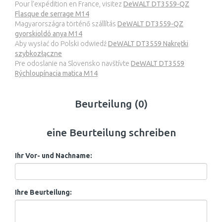
Pour l’expédition en France, visitez
DeWALT DT3559-QZ
Flasque de serrage M14
Magyarországra történő szállítás
DeWALT DT3559-QZ
gyorskioldó anya M14
Aby wysłać do Polski odwiedź
DeWALT DT3559 Nakrętki
szybkozłączne
Pre odoslanie na Slovensko navštívte
DeWALT DT3559
Rýchloupínacia matica M14
Beurteilung (0)
eine Beurteilung schreiben
Ihr Vor- und Nachname:
Ihre Beurteilung: