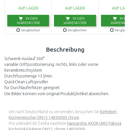
Chrom 115.0347.142
Edelstahl 115.0
AUF LAGER
AUF LAGER
AUF LAGE
IN DEN
IN DEN
IN DE
WARENKORB
WARENKORB
WARENKO
Vergleichen
Vergleichen
Vergleic
Beschreibung
Schwenk-Auslauf 360°
variable Griffpositionierung: rechts, links oder vorne
Keramikmischsystem
Durchflussmenge 13 l/min.
QuickClean Luftsprudler
für Durchlauferhitzer geeignet
Die Bilder können vom original Produkt/Artikel abweichen.
Um nach Deutschland zu versenden, besuchen Sie
Einhebel-
Küchenmischer DN15 14850000 chrom
Pro odeslání do Česka navštivte
Hansgrohe AXOR UNO Páková
kuchyňská baterie DN15, chrom 14850000