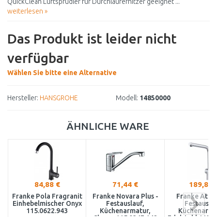
QuickClean Luftsprudler für Durchlauferhitzer geeignet ...
weiterlesen »
Das Produkt ist leider nicht
verfügbar
Wählen Sie bitte eine Alternative
Hersteller:
HANSGROHE
Modell:
14850000
ÄHNLICHE WARE
84,88 €
71,44 €
189,82 
Franke Pola Fragranit
Franke Novara Plus -
Franke Atla
Einhebelmischer Onyx
Festauslauf,
Festauslau
115.0622.943
Küchenarmatur,
Küchenarma