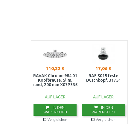
110,22 €
17,06 €
RAVAK Chrome 984.01
RAF S015 feste
Kopfbrause, Slim,
Duschkopf, 31751
rund, 200 mm X07P335
AUF LAGER
AUF LAGER
IN DEN
IN DEN
WARENKORB
WARENKORB
Vergleichen
Vergleichen