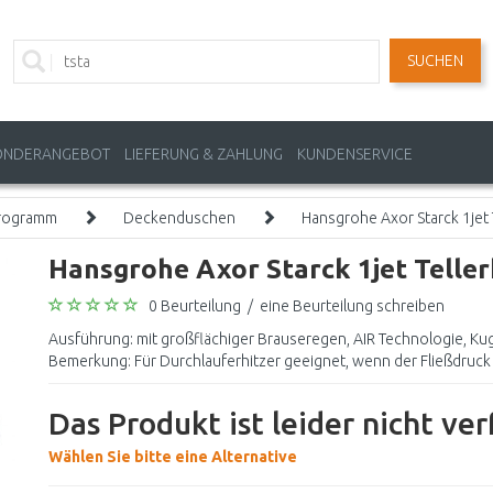
SUCHEN
ONDERANGEBOT
LIEFERUNG & ZAHLUNG
KUNDENSERVICE
rogramm
Deckenduschen
Hansgrohe Axor Starck 1jet
Hansgrohe Axor Starck 1jet Tell
0 Beurteilung
/
eine Beurteilung schreiben
Ausführung: mit großflächiger Brauseregen, AIR Technologie, Kug
Bemerkung: Für Durchlauferhitzer geeignet, wenn der Fließdruck 
Das Produkt ist leider nicht ve
Wählen Sie bitte eine Alternative