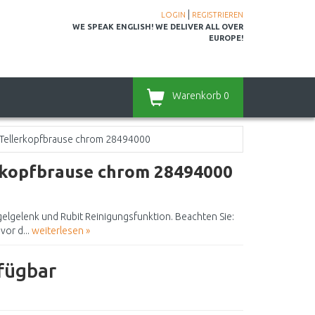
|
LOGIN
REGISTRIEREN
WE SPEAK ENGLISH! WE DELIVER ALL OVER
EUROPE!
Warenkorb
0
 Tellerkopfbrause chrom 28494000
erkopfbrause chrom 28494000
elgelenk und Rubit Reinigungsfunktion. Beachten Sie:
vor d...
weiterlesen »
rfügbar