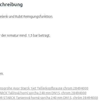
chreibung
elenk und Rubit Reinigungsfunktion.
 der Armatur mind. 1,5 bar beträgt.
en.
nsgrohe Axor Starck 1jet Tellerkopfbrause chrom 28494000
RCK Talířová horní sprcha 240 mm DN15, chrom 28494000
R STARCK Tanierová horná sprcha 240 mm DN15, chróm 28494000