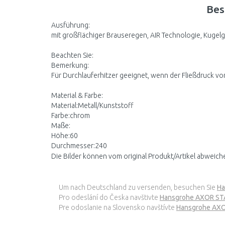
Bes
Ausführung:
mit großflächiger Brauseregen, AIR Technologie, Kugelg
Beachten Sie:
Bemerkung:
Für Durchlauferhitzer geeignet, wenn der Fließdruck vor
Material & Farbe:
Material:Metall/Kunststoff
Farbe:chrom
Maße:
Höhe:60
Durchmesser:240
Die Bilder können vom original Produkt/Artikel abweich
Um nach Deutschland zu versenden, besuchen Sie
Ha
Pro odeslání do Česka navštivte
Hansgrohe AXOR STA
Pre odoslanie na Slovensko navštívte
Hansgrohe AXO