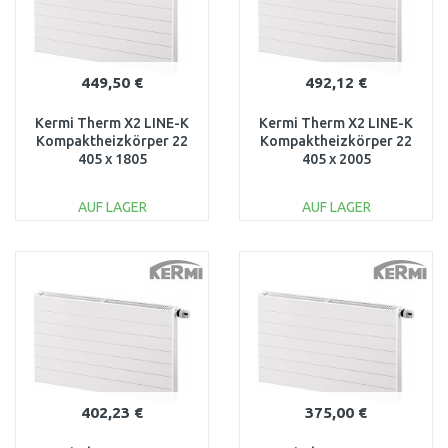
449,50 €
492,12 €
Kermi Therm X2 LINE-K
Kermi Therm X2 LINE-K
Kompaktheizkörper 22
Kompaktheizkörper 22
405 x 1805
405 x 2005
PLK220401801N1K
PLK220402001N1K
AUF LAGER
AUF LAGER
IN DEN
IN DEN
WARENKORB
WARENKORB
Vergleichen
Vergleichen
402,23 €
375,00 €