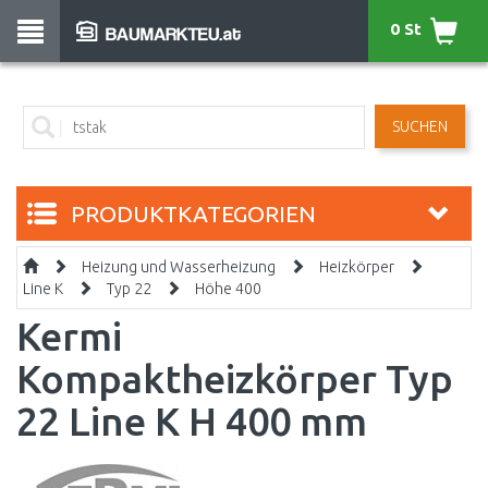
0 St
SUCHEN
PRODUKTKATEGORIEN
Heizung und Wasserheizung
Heizkörper
Line K
Typ 22
Höhe 400
Kermi
Kompaktheizkörper Typ
22 Line K H 400 mm