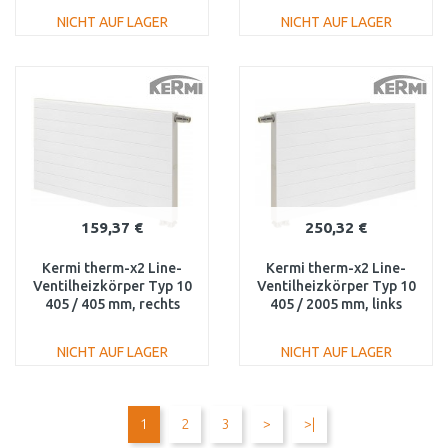
NICHT AUF LAGER
NICHT AUF LAGER
IN DEN
IN DEN
WARENKORB
WARENKORB
Vergleichen
Vergleichen
159,37 €
250,32 €
Kermi therm-x2 Line-
Kermi therm-x2 Line-
Ventilheizkörper Typ 10
Ventilheizkörper Typ 10
405 / 405 mm, rechts
405 / 2005 mm, links
PLV100400401R1K
PLV100402001L1K
NICHT AUF LAGER
NICHT AUF LAGER
IN DEN
IN DEN
WARENKORB
WARENKORB
1
2
3
>
>|
Vergleichen
Vergleichen