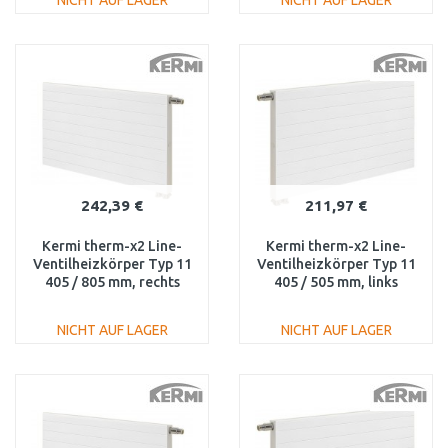
NICHT AUF LAGER
NICHT AUF LAGER
IN DEN
IN DEN
WARENKORB
WARENKORB
Vergleichen
Vergleichen
242,39 €
211,97 €
Kermi therm-x2 Line-
Kermi therm-x2 Line-
Ventilheizkörper Typ 11
Ventilheizkörper Typ 11
405 / 805 mm, rechts
405 / 505 mm, links
PLV110400801R1K
PLV110400501L1K
NICHT AUF LAGER
NICHT AUF LAGER
IN DEN
IN DEN
WARENKORB
WARENKORB
Vergleichen
Vergleichen