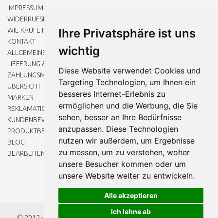
IMPRESSUM
WIDERRUFSRECHT
WIE KAUFE ICH EIN?
Ihre Privatsphäre ist uns
KONTAKT
wichtig
ALLGEMEINEN GESCHÄFTSBEDINGUNGEN
LIEFERUNG & ZAHLUNG
Diese Website verwendet Cookies und
ZAHLUNGSMETHODEN
Targeting Technologien, um Ihnen ein
ÜBERSICHT
besseres Internet-Erlebnis zu
MARKEN
ermöglichen und die Werbung, die Sie
REKLAMATIONEN UND RETOUREN
sehen, besser an Ihre Bedürfnisse
KUNDENBEWERTUNG
anzupassen. Diese Technologien
PRODUKTBEWERTUNG
nutzen wir außerdem, um Ergebnisse
BLOG
zu messen, um zu verstehen, woher
BEARBEITEN SIE MEINE COOKIE-EINSTELLUNGEN
unsere Besucher kommen oder um
unsere Website weiter zu entwickeln.
Alle akzeptieren
Ich lehne ab
© 2012 - 2026
Baumarkteu.at