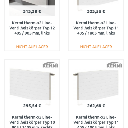
313,38 €
323,56 €
Kermi therm-x2 Line-
Kermi therm-x2 Line-
Ventilheizkörper Typ 12
Ventilheizkörper Typ 11
405 / 905 mm, links
405 / 1805 mm, links
PLV120400901L1K
PLV110401801L1K
NICHT AUF LAGER
NICHT AUF LAGER
IN DEN
IN DEN
WARENKORB
WARENKORB
Vergleichen
Vergleichen
295,54 €
262,68 €
Kermi therm-x2 Line-
Kermi therm-x2 Line-
Ventilheizkörper Typ 10
Ventilheizkörper Typ 11
905 / 1405 mm, rechts
405 / 1005 mm, links