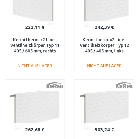
222,11 €
242,39 €
Kermi therm-x2 Line-
Kermi therm-x2 Line-
Ventilheizkörper Typ 11
Ventilheizkörper Typ 12
405 / 605 mm, rechts
405 / 405 mm, links
PLV110400601R1K
PLV120400401L1K
NICHT AUF LAGER
NICHT AUF LAGER
IN DEN
IN DEN
WARENKORB
WARENKORB
Vergleichen
Vergleichen
262,68 €
303,24 €