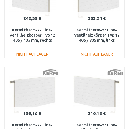
242,39 €
303,24 €
Kermi therm-x2 Line-
Kermi therm-x2 Line-
Ventilheizkörper Typ 12
Ventilheizkörper Typ 12
405 / 405 mm, rechts
405 / 805 mm, links
PLV120400401R1K
PLV120400801L1K
NICHT AUF LAGER
NICHT AUF LAGER
IN DEN
IN DEN
WARENKORB
WARENKORB
Vergleichen
Vergleichen
199,16 €
216,18 €
Kermi therm-x2 Line-
Kermi therm-x2 Line-