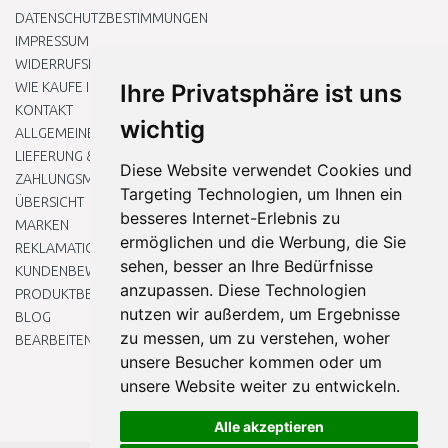
DATENSCHUTZBESTIMMUNGEN
IMPRESSUM
WIDERRUFSRECHT
WIE KAUFE ICH EIN?
Ihre Privatsphäre ist uns
KONTAKT
wichtig
ALLGEMEINEN GESCHÄFTSBEDINGUNGEN
LIEFERUNG & ZAHLUNG
Diese Website verwendet Cookies und
ZAHLUNGSMETHODEN
Targeting Technologien, um Ihnen ein
ÜBERSICHT
besseres Internet-Erlebnis zu
MARKEN
ermöglichen und die Werbung, die Sie
REKLAMATIONEN UND RETOUREN
sehen, besser an Ihre Bedürfnisse
KUNDENBEWERTUNG
anzupassen. Diese Technologien
PRODUKTBEWERTUNG
nutzen wir außerdem, um Ergebnisse
BLOG
zu messen, um zu verstehen, woher
BEARBEITEN SIE MEINE COOKIE-EINSTELLUNGEN
unsere Besucher kommen oder um
unsere Website weiter zu entwickeln.
Alle akzeptieren