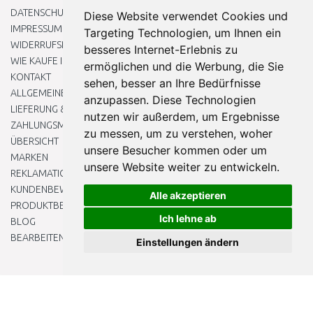
DATENSCHUTZBESTIMMUNGEN
Diese Website verwendet Cookies und
IMPRESSUM
Targeting Technologien, um Ihnen ein
WIDERRUFSRECHT
besseres Internet-Erlebnis zu
WIE KAUFE ICH EIN?
ermöglichen und die Werbung, die Sie
KONTAKT
sehen, besser an Ihre Bedürfnisse
ALLGEMEINEN GESCHÄFTSBEDINGUNGEN
anzupassen. Diese Technologien
LIEFERUNG & ZAHLUNG
nutzen wir außerdem, um Ergebnisse
ZAHLUNGSMETHODEN
zu messen, um zu verstehen, woher
ÜBERSICHT
unsere Besucher kommen oder um
MARKEN
unsere Website weiter zu entwickeln.
REKLAMATIONEN UND RETOUREN
KUNDENBEWERTUNG
Alle akzeptieren
PRODUKTBEWERTUNG
Ich lehne ab
BLOG
BEARBEITEN SIE MEINE COOKIE-EINSTELLUNGEN
Einstellungen ändern