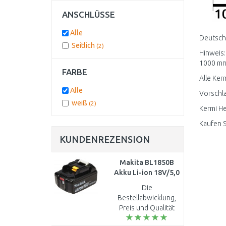
ANSCHLÜSSE
Alle
Deutschl
Seitlich
(2)
Hinweis:
1000 mm 
FARBE
Alle Ker
Alle
Vorschla
weiß
(2)
Kermi He
Kaufen S
KUNDENREZENSION
Makita BL1850B
Akku Li-ion 18V/5,0
Ah 197280-8
Die
Bestellabwicklung,
Preis und Qualität
sind optimal...