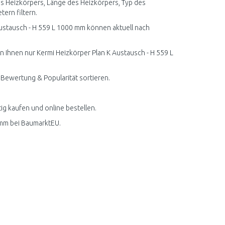
s Heizkörpers, Länge des Heizkörpers, Typ des
ern filtern.
ustausch - H 559 L 1000 mm können aktuell nach
n Ihnen nur Kermi Heizkörper Plan K Austausch - H 559 L
 Bewertung & Popularität sortieren.
ig kaufen und online bestellen.
 mm bei BaumarktEU.