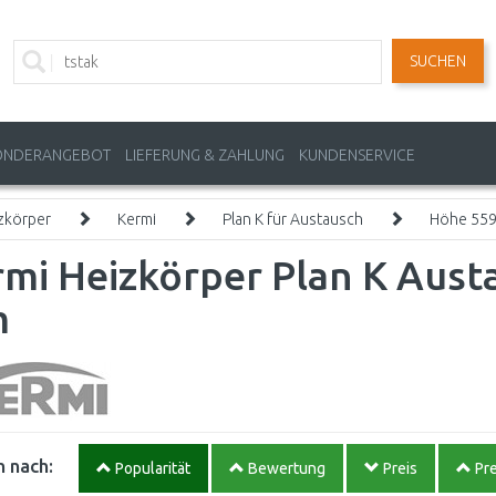
SUCHEN
ONDERANGEBOT
LIEFERUNG & ZAHLUNG
KUNDENSERVICE
zkörper
Kermi
Plan K für Austausch
Höhe 55
mi Heizkörper Plan K Austa
m
 nach:
Popularität
Bewertung
Preis
Pre