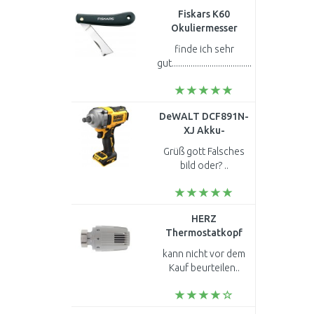
Fiskars K60
Okuliermesser
17cm, (125900)
finde ich sehr
1001625
gut............................................
DeWALT DCF891N-
XJ Akku-
Schlagschrauber
Grüß gott Falsches
(1/2"/ 813Nm) XR (
bild oder? ..
(18V/ ohne Akku
und Ladegerät)
HERZ
Thermostatkopf
mit
kann nicht vor dem
Flüssigkeitsfühler M
Kauf beurteilen..
28 x1,5 1726006