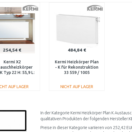
254,54 €
484,84 €
Kermi X2
Kermi Heizkörper Plan
tauschheizkörper
- K für Rekonstruktion
K Typ 22 H: 55,9 L:
33 559 / 1005
,5cm PK022D510
PK033D510
ICHT AUF LAGER
NICHT AUF LAGER
IN DEN
IN DEN
WARENKORB
WARENKORB
Vergleichen
Vergleichen
In der Kategorie Kermi Heizkörper Plan K Austaus
qualitativen Produkten der folgenden Hersteller:K
Preise in dieser Kategorie variieren von 252,42 EU