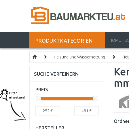
PRODUKTKATEGORIEN
HOME
S
Heizung und Wasserheizung
Hei
Ker
SUCHE VERFEINERN
m
PREIS
252
€
481
€
Ordnen
HERSTELLER