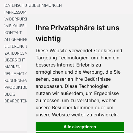
DATENSCHUTZBESTIMMUNGEN
IMPRESSUM
WIDERRUFSRECHT
WIE KAUFE ICH EIN?
Ihre Privatsphäre ist uns
KONTAKT
wichtig
ALLGEMEINEN GESCHÄFTSBEDINGUNGEN
LIEFERUNG & ZAHLUNG
Diese Website verwendet Cookies und
ZAHLUNGSMETHODEN
Targeting Technologien, um Ihnen ein
ÜBERSICHT
besseres Internet-Erlebnis zu
MARKEN
ermöglichen und die Werbung, die Sie
REKLAMATIONEN UND RETOUREN
sehen, besser an Ihre Bedürfnisse
KUNDENBEWERTUNG
anzupassen. Diese Technologien
PRODUKTBEWERTUNG
nutzen wir außerdem, um Ergebnisse
BLOG
zu messen, um zu verstehen, woher
BEARBEITEN SIE MEINE COOKIE-EINSTELLUNGEN
unsere Besucher kommen oder um
unsere Website weiter zu entwickeln.
Alle akzeptieren