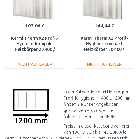
107,06 €
144,44 €
Kermi Therm X2 Profil-
Kermi Therm X2 Profil-
Hygiene-kompakt
Hygiene-kompakt
Heizkörper 20 400 /
Heizkörper 30 400 /
1200 FH0200412
1200 FH0300412
NICHT AUF LAGER
NICHT AUF LAGER
IN DEN
IN DEN
WARENKORB
WARENKORB
Vergleichen
Vergleichen
In der Kategorie Kermi Heizkörper
Profil K Hygiene - H 400 L 1200 mm
finden Sie unser Angebot an
qualitativen Produkten der
folgenden Hersteller:KERMI.
Preise in dieser Kategorie variieren
von 106,17 EUR bis 143 EUR. Alle
Kermi Heizkörper Profil K Hygiene - H 400 L 1200 mm lassen sich