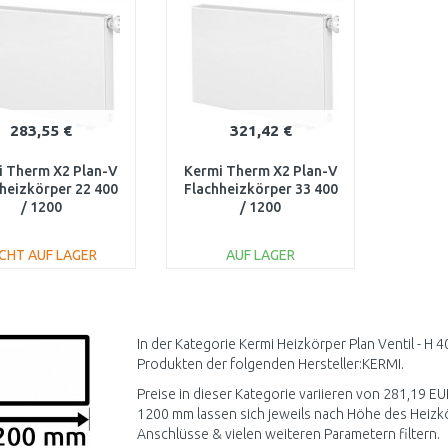
283,55 €
321,42 €
i Therm X2 Plan-V
Kermi Therm X2 Plan-V
heizkörper 22 400
Flachheizkörper 33 400
/ 1200
/ 1200
V220401201R1K
PTV330401201R1K
ICHT AUF LAGER
AUF LAGER
IN DEN
IN DEN
WARENKORB
WARENKORB
Vergleichen
Vergleichen
In der Kategorie Kermi Heizkörper Plan Ventil - H
Produkten der folgenden Hersteller:KERMI.
Preise in dieser Kategorie variieren von 281,19 EUR
1200 mm lassen sich jeweils nach Höhe des Heizkö
Anschlüsse & vielen weiteren Parametern filtern.