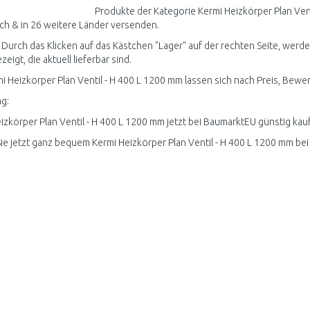
Produkte der Kategorie Kermi Heizkörper Plan Ven
ch & in 26 weitere Länder versenden.
 Durch das Klicken auf das Kästchen "Lager" auf der rechten Seite, werde
igt, die aktuell lieferbar sind.
mi Heizkörper Plan Ventil - H 400 L 1200 mm lassen sich nach Preis, Bewer
g:
izkörper Plan Ventil - H 400 L 1200 mm jetzt bei BaumarktEU günstig kau
ie jetzt ganz bequem Kermi Heizkörper Plan Ventil - H 400 L 1200 mm be