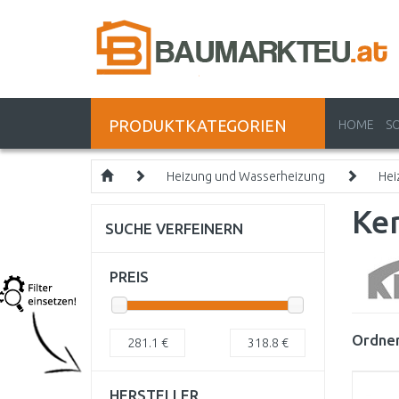
PRODUKTKATEGORIEN
HOME
S
Heizung und Wasserheizung
Hei
Ker
SUCHE VERFEINERN
PREIS
Ordnen
281.1
€
318.8
€
HERSTELLER