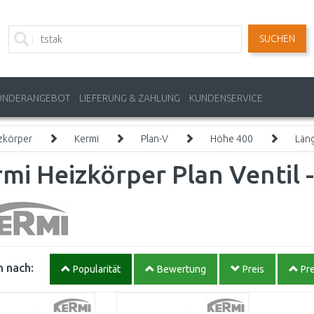
SUCHEN
ONDERANGEBOT
LIEFERUNG & ZAHLUNG
KUNDENSERVICE
zkörper
Kermi
Plan-V
Höhe 400
Län
mi Heizkörper Plan Ventil 
 nach:
Popularität
Bewertung
Preis
Pre