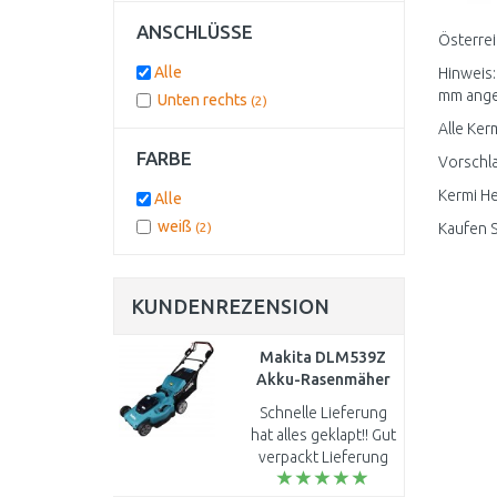
ANSCHLÜSSE
Österrei
Alle
Hinweis:
mm angeze
Unten rechts
(2)
Alle Ker
FARBE
Vorschla
Kermi He
Alle
weiß
(2)
Kaufen S
KUNDENREZENSION
Makita DLM539Z
Akku-Rasenmäher
530 mm Li-ion LXT
Schnelle Lieferung
2x18V ohne akku
hat alles geklapt!! Gut
verpackt Lieferung
schnell Aufbau