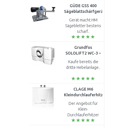
selbsterklärend 2mal
GÜDE GSS 400
5ah Stunden Akku
Sägeblattschärfgerät
unbedingt
94217
erforderlich..
Gerät macht HM
Sägebletter bestens
scharf..
Grundfos
SOLOLIFT2 WC-3 –
Pumpe für Abwasser
Kaufe bereits die
und Fäkalien aus
dritte Hebelanlage..
WC, Dusche, Bidet
97775315
CLAGE M6
Kleindurchlauferhitzer
5,7 kW 230 V 1500-
Der Angebot für
17006
Klein-
Durchlauferhitzer
Clage M6 hydraulisch
5,7 kW ist der