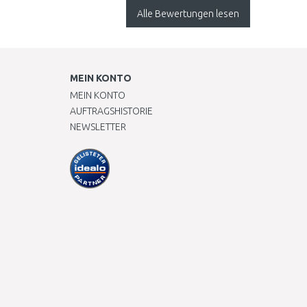
bestens die ich
Alle Bewertungen lesen
gefunden habe, in
Deutschland und
Österreich...
MEIN KONTO
MEIN KONTO
AUFTRAGSHISTORIE
NEWSLETTER