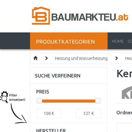
PRODUKTKATEGORIEN
HOME
S
Heizung und Wasserheizung
Hei
Ker
SUCHE VERFEINERN
PREIS
Ordnen
108
€
327
€
HERSTELLER