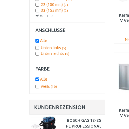
22 (100 mm)
(2)
33 (155 mm)
(2)
Kermi
WEITER
V Ve
ANSCHLÜSSE
FT
N
Alle
Unten links
(5)
Unten rechts
(5)
FARBE
Alle
weiß
(10)
KUNDENREZENSION
Kermi
V Ve
BOSCH GAS 12-25
FT
PL PROFESSIONAL