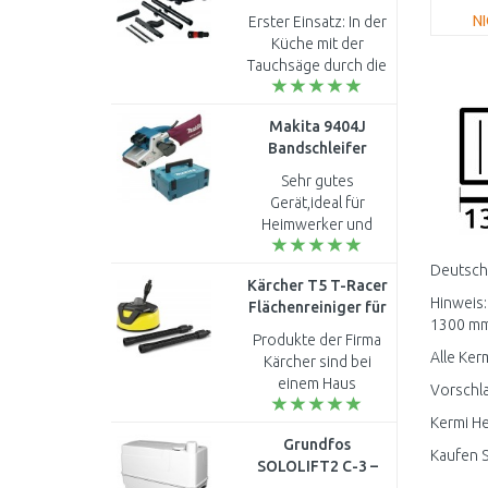
Staubsauger
N
Erster Einsatz: In der
060197C100
Küche mit der
Tauchsäge durch die
Arbeitsplatte
geschnitten. Es liegt
Makita 9404J
natürlich auch an der
Bandschleifer
Tauchsäge, aber es
100x610mm,
lag k..
Sehr gutes
1010W, Makpac
Gerät,ideal für
Heimwerker und
Profis...
Deutschl
Kärcher T5 T-Racer
Hinweis:
Flächenreiniger für
1300 mm 
K2-K7 2.644-084.0
Produkte der Firma
Alle Ker
Kärcher sind bei
einem Haus
Vorschla
unentbehrlich! ..
Kermi He
Grundfos
Kaufen S
SOLOLIFT2 C-3 –