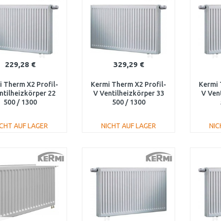
229,28 €
329,29 €
 Therm X2 Profil-
Kermi Therm X2 Profil-
Kermi 
ntilheizkörper 22
V Ventilheizkörper 33
V Ven
500 / 1300
500 / 1300
V220501301R1K
FTV330501301R1K
FTV
ICHT AUF LAGER
NICHT AUF LAGER
NIC
IN DEN
IN DEN
WARENKORB
WARENKORB
W
Vergleichen
Vergleichen