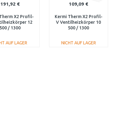
191,92 €
109,09 €
Therm X2 Profil-
Kermi Therm X2 Profil-
tilheizkörper 12
V Ventilheizkörper 10
500 / 1300
500 / 1300
120501301L1K
FTV100501301L1K
HT AUF LAGER
NICHT AUF LAGER
IN DEN
IN DEN
ARENKORB
WARENKORB
Vergleichen
Vergleichen