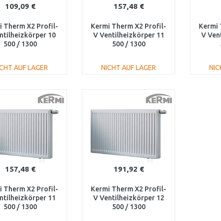
109,09 €
157,48 €
 Therm X2 Profil-
Kermi Therm X2 Profil-
Kermi 
ntilheizkörper 10
V Ventilheizkörper 11
V Ven
500 / 1300
500 / 1300
V100501301R1K
FTV110501301L1K
FTV
ICHT AUF LAGER
NICHT AUF LAGER
NIC
IN DEN
IN DEN
WARENKORB
WARENKORB
W
Vergleichen
Vergleichen
157,48 €
191,92 €
 Therm X2 Profil-
Kermi Therm X2 Profil-
ntilheizkörper 11
V Ventilheizkörper 12
500 / 1300
500 / 1300
V110501301R1K
FTV120501301R1K