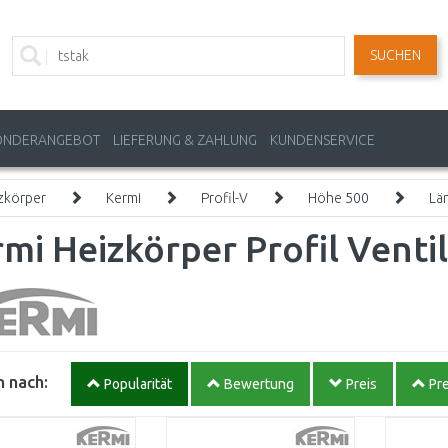
SUCHEN
ONDERANGEBOT
LIEFERUNG & ZAHLUNG
KUNDENSERVICE
zkörper
Kermi
Profil-V
Höhe 500
Lä
mi Heizkörper Profil Venti
 nach:
Popularität
Bewertung
Preis
Pre