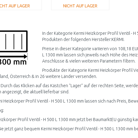
ICHT AUF LAGER
NICHT AUF LAGER
IN DEN
IN DEN
WARENKORB
WARENKORB
Vergleichen
Vergleichen
In der Kategorie Kermi Heizkörper Profil Ventil - 
Produkten der folgenden Hersteller:KERMI.
Preise in dieser Kategorie variieren von 108,18 EUR
L 1300 mm lassen sich jeweils nach Höhe des Heiz
Anschlüsse & vielen weiteren Parametern filtern.
Produkte der Kategorie Kermi Heizkörper Profil Ve
and, Österreich & in 26 weitere Länder versenden.
 Durch das Klicken auf das Kästchen "Lager" auf der rechten Seite, werden
angezeigt, die aktuell lieferbar sind.
mi Heizkörper Profil Ventil - H 500 L 1300 mm lassen sich nach Preis, Bew
g:
izkörper Profil Ventil - H 500 L 1300 mm jetzt bei BaumarktEU günstig ka
ie jetzt ganz bequem Kermi Heizkörper Profil Ventil - H 500 L 1300 mm b