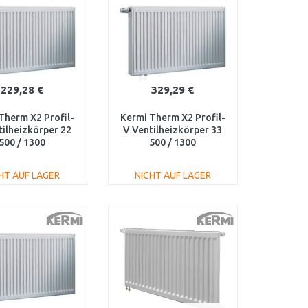
229,28 €
329,29 €
Therm X2 Profil-
Kermi Therm X2 Profil-
tilheizkörper 22
V Ventilheizkörper 33
500 / 1300
500 / 1300
220501301L1K
FTV330501301L1K
HT AUF LAGER
NICHT AUF LAGER
IN DEN
IN DEN
ARENKORB
WARENKORB
Vergleichen
Vergleichen