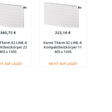
385,75 €
222,10 €
Therm X2 LINE-K
Kermi Therm X2 LINE-K
ktheizkörper 22
Kompaktheizkörper 11
405 x 1305
405 x 1305
220401301N1K
PLK110401301N1K
HT AUF LAGER
NICHT AUF LAGER
IN DEN
IN DEN
ARENKORB
WARENKORB
Vergleichen
Vergleichen