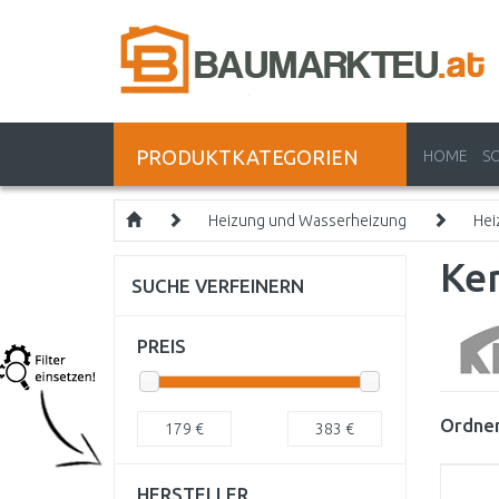
PRODUKTKATEGORIEN
HOME
S
Heizung und Wasserheizung
Hei
Ker
SUCHE VERFEINERN
PREIS
Ordnen
179
€
383
€
HERSTELLER