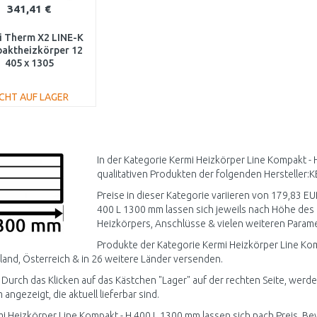
341,41 €
i Therm X2 LINE-K
aktheizkörper 12
405 x 1305
K120401301N1K
ICHT AUF LAGER
IN DEN
WARENKORB
Vergleichen
In der Kategorie Kermi Heizkörper Line Kompakt -
qualitativen Produkten der folgenden Hersteller:K
Preise in dieser Kategorie variieren von 179,83 EU
400 L 1300 mm lassen sich jeweils nach Höhe des 
Heizkörpers, Anschlüsse & vielen weiteren Paramet
Produkte der Kategorie Kermi Heizkörper Line Ko
and, Österreich & in 26 weitere Länder versenden.
 Durch das Klicken auf das Kästchen "Lager" auf der rechten Seite, werd
angezeigt, die aktuell lieferbar sind.
mi Heizkörper Line Kompakt - H 400 L 1300 mm lassen sich nach Preis, Be