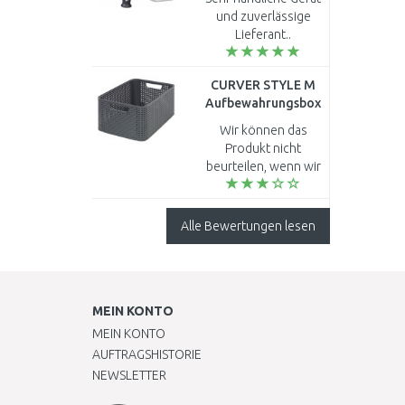
Seitengriff
und zuverlässige
(Sologerät)
Lieferant..
CURVER STYLE M
Aufbewahrungsbox
38,6 x 17 x 28,7 cm
Wir können das
dunkelgrau 03615-
Produkt nicht
308
beurteilen, wenn wir
es noch nicht
geliefert bekamen...
Alle Bewertungen lesen
MEIN KONTO
MEIN KONTO
AUFTRAGSHISTORIE
NEWSLETTER