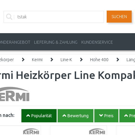
SUCHEN
ONDERANGEBOT
LIEFERUNG & ZAHLUNG
KUNDENSERVICE
zkörper
Kermi
Line-K
Höhe 400
Län
mi Heizkörper Line Kompak
 nach:
Popularität
Bewertung
Preis
Pre