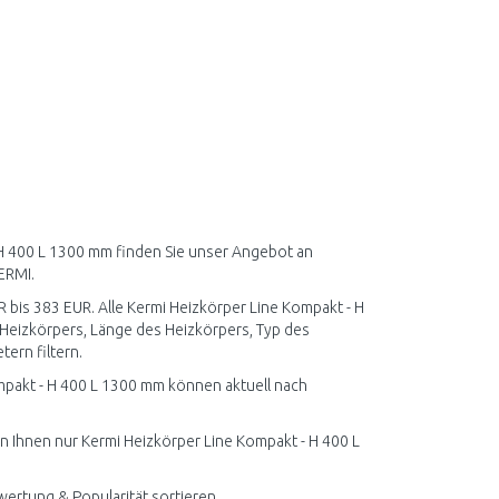
 H 400 L 1300 mm finden Sie unser Angebot an
ERMI.
R bis 383 EUR. Alle Kermi Heizkörper Line Kompakt - H
Heizkörpers, Länge des Heizkörpers, Typ des
ern filtern.
mpakt - H 400 L 1300 mm können aktuell nach
en Ihnen nur Kermi Heizkörper Line Kompakt - H 400 L
wertung & Popularität sortieren.