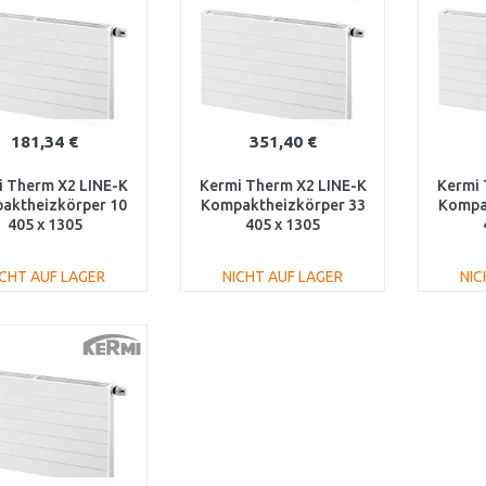
181,34 €
351,40 €
i Therm X2 LINE-K
Kermi Therm X2 LINE-K
Kermi 
aktheizkörper 10
Kompaktheizkörper 33
Kompa
405 x 1305
405 x 1305
K100401301N1K
PLK330401301N1K
PLK
ICHT AUF LAGER
NICHT AUF LAGER
NIC
IN DEN
IN DEN
WARENKORB
WARENKORB
W
Vergleichen
Vergleichen