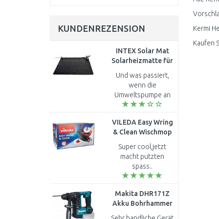
Vorschla
KUNDENREZENSION
Kermi He
Kaufen S
INTEX Solar Mat
Solarheizmatte für
Pools 28685
Und was passiert,
wenn die
Umweltspumpe an
einem sonnigen Tag
steht? Dann heizt
VILEDA Easy Wring
sich das Wasser in
& Clean Wischmop
der Matte auf. Dies
Set 133649
kann bis zu 120°C
Super cool,jetzt
sei..
macht putzten
spass..
Makita DHR171Z
Akku Bohrhammer
SDS-Plus 18V, mit
Sehr handliche Gerät