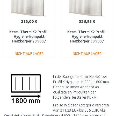
213,00 €
336,95 €
Kermi Therm X2 Profil-
Kermi Therm X2 Profil-
Hygiene-kompakt
Hygiene-kompakt
Heizkörper 20 900 /
Heizkörper 30 900 /
1800 FH0200918
1800 FH0300918
NICHT AUF LAGER
NICHT AUF LAGER
IN DEN
IN DEN
WARENKORB
WARENKORB
Vergleichen
Vergleichen
In der Kategorie Kermi Heizkörper
Profil K Hygiene - H 900 L 1800 mm
finden Sie unser Angebot an
qualitativen Produkten der
folgenden Hersteller:KERMI.
Preise in dieser Kategorie variieren
von 211,23 EUR bis 335 EUR. Alle
Kermi Heizkörper Profil K Hygiene - H 900 L 1800 mm lassen sich