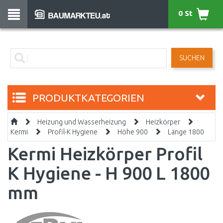
0 St
SUCHEN
PRODUKTKATEGORIEN
Heizung und Wasserheizung
Heizkörper
Kermi
Profil-K Hygiene
Höhe 900
Länge 1800
Kermi Heizkörper Profil
K Hygiene - H 900 L 1800
mm