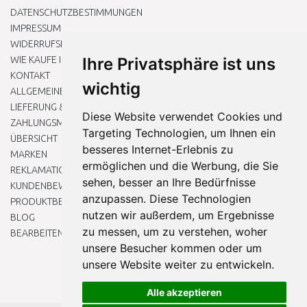
DATENSCHUTZBESTIMMUNGEN
IMPRESSUM
WIDERRUFSRECHT
WIE KAUFE ICH EIN?
Ihre Privatsphäre ist uns
KONTAKT
wichtig
ALLGEMEINEN GESCHÄFTSBEDINGUNGEN
LIEFERUNG & ZAHLUNG
Diese Website verwendet Cookies und
ZAHLUNGSMETHODEN
Targeting Technologien, um Ihnen ein
ÜBERSICHT
besseres Internet-Erlebnis zu
MARKEN
ermöglichen und die Werbung, die Sie
REKLAMATIONEN UND RETOUREN
sehen, besser an Ihre Bedürfnisse
KUNDENBEWERTUNG
anzupassen. Diese Technologien
PRODUKTBEWERTUNG
nutzen wir außerdem, um Ergebnisse
BLOG
zu messen, um zu verstehen, woher
BEARBEITEN SIE MEINE COOKIE-EINSTELLUNGEN
unsere Besucher kommen oder um
unsere Website weiter zu entwickeln.
Alle akzeptieren