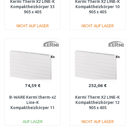
Kermi Therm X2 LINE-K
Kermi Therm X2 LINE-K
Kompaktheizkörper 33
Kompaktheizkörper 10
905 x 405
905 x 405
PLK330900401N1K
PLK100900401N1K
NICHT AUF LAGER
NICHT AUF LAGER
IN DEN
IN DEN
WARENKORB
WARENKORB
Vergleichen
Vergleichen
74,59 €
252,06 €
B-WARE Kermi therm-x2
Kermi Therm X2 LINE-K
Line-K
Kompaktheizkörper 12
Kompaktheizkörper 11
905 x 405
905 / 405
PLK120900401N1K
PLK110900401N1K
AUF LAGER
NICHT AUF LAGER
BESCHÄDIGT