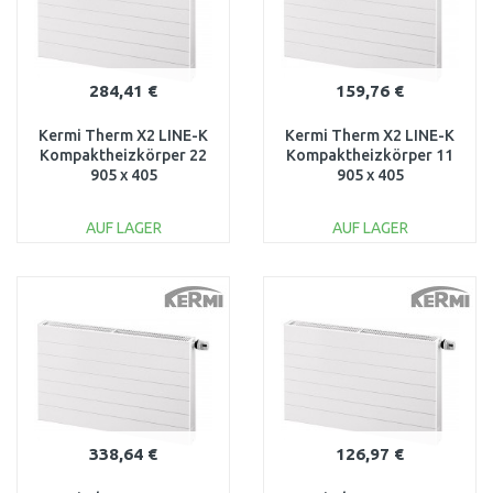
284,41 €
159,76 €
Kermi Therm X2 LINE-K
Kermi Therm X2 LINE-K
Kompaktheizkörper 22
Kompaktheizkörper 11
905 x 405
905 x 405
PLK220900401N1K
PLK110900401N1K
AUF LAGER
AUF LAGER
IN DEN
IN DEN
WARENKORB
WARENKORB
Vergleichen
Vergleichen
338,64 €
126,97 €