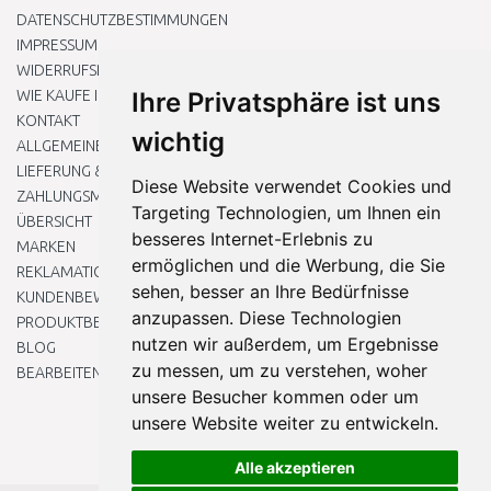
DATENSCHUTZBESTIMMUNGEN
IMPRESSUM
WIDERRUFSRECHT
WIE KAUFE ICH EIN?
Ihre Privatsphäre ist uns
KONTAKT
wichtig
ALLGEMEINEN GESCHÄFTSBEDINGUNGEN
LIEFERUNG & ZAHLUNG
Diese Website verwendet Cookies und
ZAHLUNGSMETHODEN
Targeting Technologien, um Ihnen ein
ÜBERSICHT
besseres Internet-Erlebnis zu
MARKEN
ermöglichen und die Werbung, die Sie
REKLAMATIONEN UND RETOUREN
sehen, besser an Ihre Bedürfnisse
KUNDENBEWERTUNG
anzupassen. Diese Technologien
PRODUKTBEWERTUNG
nutzen wir außerdem, um Ergebnisse
BLOG
zu messen, um zu verstehen, woher
BEARBEITEN SIE MEINE COOKIE-EINSTELLUNGEN
unsere Besucher kommen oder um
unsere Website weiter zu entwickeln.
Alle akzeptieren