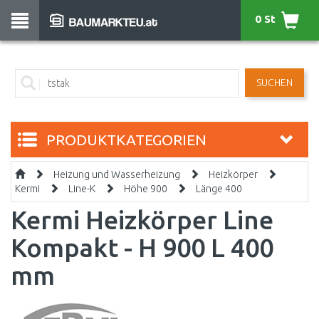
0 St
SUCHEN
PRODUKTKATEGORIEN
Heizung und Wasserheizung
Heizkörper
Kermi
Line-K
Höhe 900
Länge 400
Kermi Heizkörper Line
Kompakt - H 900 L 400
mm