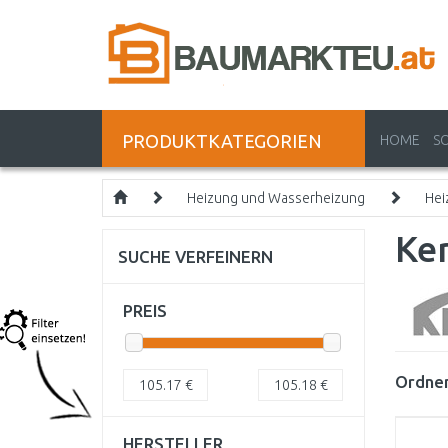
PRODUKTKATEGORIEN
HOME
S
Heizung und Wasserheizung
Hei
Ker
SUCHE VERFEINERN
PREIS
Ordnen
105.17
€
105.18
€
HERSTELLER