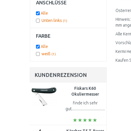
ANSCHLÜSSE
Österrei
Alle
Hinweis:
Unten links
(1)
mm angeze
Alle Ker
FARBE
Vorschla
Alle
Kermi He
weiß
(1)
Kaufen S
KUNDENREZENSION
Fiskars K60
Okuliermesser
17cm, (125900)
finde ich sehr
1001625
gut............................................