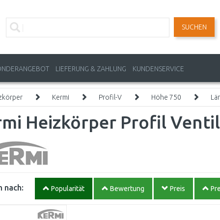
SUCHEN
ONDERANGEBOT
LIEFERUNG & ZAHLUNG
KUNDENSERVICE
zkörper
Kermi
Profil-V
Höhe 750
Lä
mi Heizkörper Profil Venti
 nach:
Popularität
Bewertung
Preis
Pre