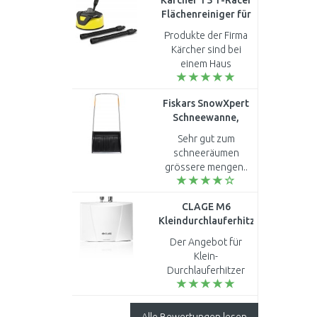
Kärcher T5 T-Racer
Flächenreiniger für
K2-K7 2.644-084.0
Produkte der Firma
Kärcher sind bei
einem Haus
unentbehrlich! ..
Fiskars SnowXpert
Schneewanne,
Breite: 720 mm
Sehr gut zum
(143021) 1003470
schneeräumen
grössere mengen..
CLAGE M6
Kleindurchlauferhitzer
5,7 kW 230 V 1500-
Der Angebot für
17006
Klein-
Durchlauferhitzer
Clage M6 hydraulisch
5,7 kW ist der
bestens die ich