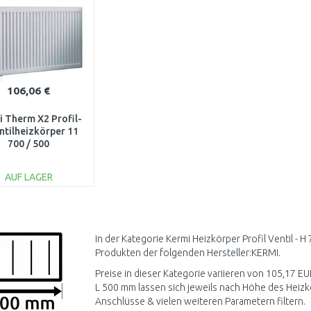
106,06 €
 Therm X2 Profil-
ntilheizkörper 11
700 / 500
V110700501L1K
AUF LAGER
IN DEN
WARENKORB
Vergleichen
In der Kategorie Kermi Heizkörper Profil Ventil - 
Produkten der folgenden Hersteller:KERMI.
Preise in dieser Kategorie variieren von 105,17 EUR
L 500 mm lassen sich jeweils nach Höhe des Heizk
Anschlüsse & vielen weiteren Parametern filtern.