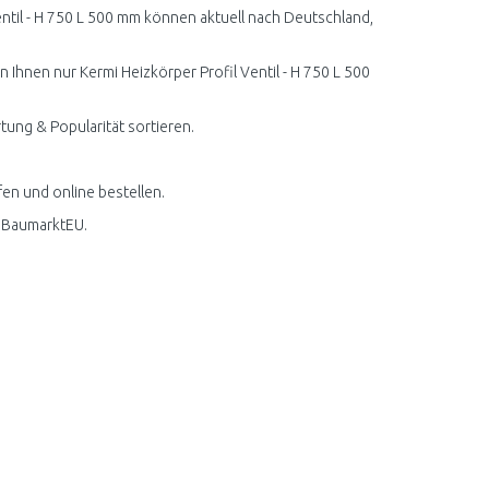
ntil - H 750 L 500 mm können aktuell nach Deutschland,
 Ihnen nur Kermi Heizkörper Profil Ventil - H 750 L 500
rtung & Popularität sortieren.
fen und online bestellen.
i BaumarktEU.