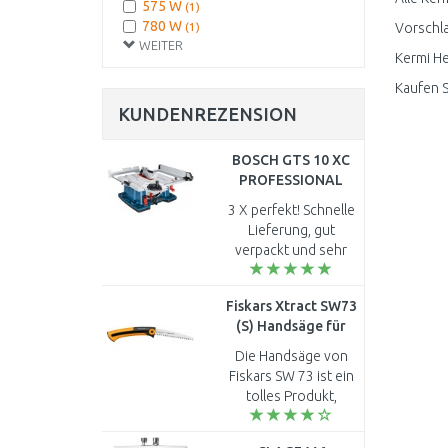
575 W
(1)
780 W
(1)
Vorschla
WEITER
Kermi He
Kaufen S
KUNDENREZENSION
BOSCH GTS 10 XC
PROFESSIONAL
Tischsäge
3 X perfekt! Schnelle
0601B30400
Lieferung, gut
verpackt und sehr
guter Preis! Was will
man noch mehr?
Fiskars Xtract SW73
Vielen Dank. ..
(S) Handsäge für
Grobzahnung, 35cm
Die Handsäge von
(123870) 1000613
Fiskars SW 73 ist ein
tolles Produkt,
schneidet sehr gut,
aber leider bekommt