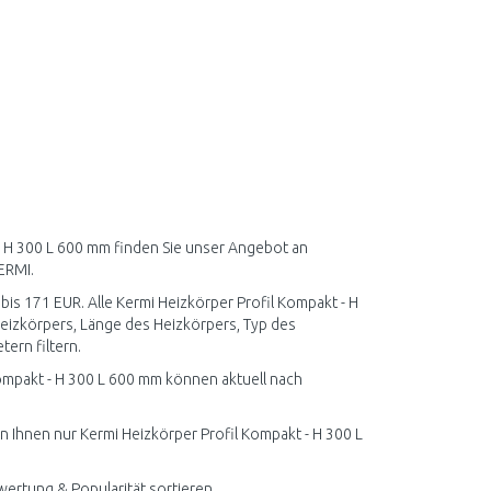
 - H 300 L 600 mm finden Sie unser Angebot an
ERMI.
 bis 171 EUR. Alle Kermi Heizkörper Profil Kompakt - H
eizkörpers, Länge des Heizkörpers, Typ des
ern filtern.
ompakt - H 300 L 600 mm können aktuell nach
n Ihnen nur Kermi Heizkörper Profil Kompakt - H 300 L
wertung & Popularität sortieren.