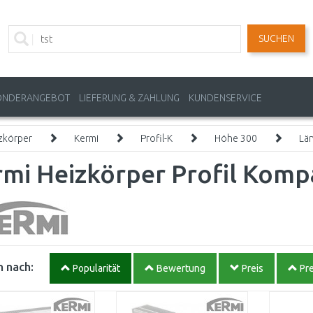
SUCHEN
ONDERANGEBOT
LIEFERUNG & ZAHLUNG
KUNDENSERVICE
zkörper
Kermi
Profil-K
Höhe 300
Lä
mi Heizkörper Profil Komp
 nach:
Popularität
Bewertung
Preis
Pre