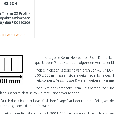
62,52 €
 Therm X2 Profil-
mpaktheizkörperr
0 / 600 FK0110306
ICHT AUF LAGER
IN DEN
WARENKORB
Vergleichen
In der Kategorie Kermi Heizkörper Profil Kompakt
qualitativen Produkten der folgenden Hersteller:K
Preise in dieser Kategorie variieren von 43,97 EUR
300 L 600 mm lassen sich jeweils nach Höhe des H
Heizkörpers, Anschlüsse & vielen weiteren Paramet
Produkte der Kategorie Kermi Heizkörper Profil K
and, Österreich & in 26 weitere Länder versenden.
 Durch das Klicken auf das Kästchen "Lager" auf der rechten Seite, werde
ngezeigt, die aktuell lieferbar sind.
mi Heizkörper Profil Kompakt - H 300 L 600 mm lassen sich nach Preis, Be