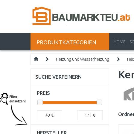
PRODUKTKATEGORIEN
HOME
S
Heizung und Wasserheizung
Hei
Ker
SUCHE VERFEINERN
PREIS
Ordnen
43
€
171
€
HERSTELLER