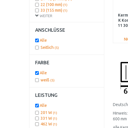
22 (100 mm)
(1)
33 (155 mm)
(1)
Kermi
WEITER
K Ko
11 30
ANSCHLÜSSE
N
Alle
Seitlich
(5)
FARBE
Alle
weiß
(5)
LEISTUNG
Deutschl
Alle
201 W
(1)
Hinweis:
331 W
(1)
600 mm a
462 W
(1)
Alle Ker