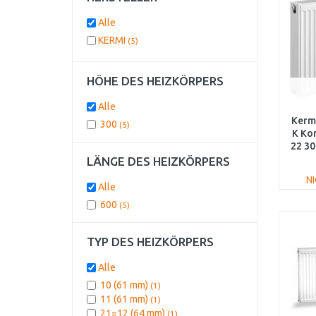
Alle
KERMI
(5)
HÖHE DES HEIZKÖRPERS
Alle
Kermi
300
(5)
K Ko
22 30
LÄNGE DES HEIZKÖRPERS
N
Alle
600
(5)
TYP DES HEIZKÖRPERS
Alle
10 (61 mm)
(1)
11 (61 mm)
(1)
21=12 (64 mm)
(1)