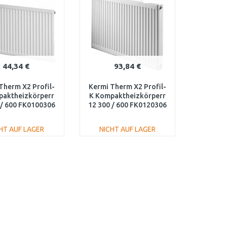
44,34 €
93,84 €
Therm X2 Profil-
Kermi Therm X2 Profil-
paktheizkörperr
K Kompaktheizkörperr
 / 600 FK0100306
12 300 / 600 FK0120306
HT AUF LAGER
NICHT AUF LAGER
IN DEN
IN DEN
ARENKORB
WARENKORB
Vergleichen
Vergleichen