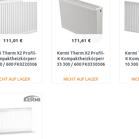
111,01 €
171,61 €
 Therm X2 Profil-
Kermi Therm X2 Profil-
Kermi 
mpaktheizkörperr
K Kompaktheizkörperr
K Kom
0 / 600 FK0220306
33 300 / 600 FK0330306
10 300
ICHT AUF LAGER
NICHT AUF LAGER
NIC
IN DEN
IN DEN
WARENKORB
WARENKORB
W
Vergleichen
Vergleichen